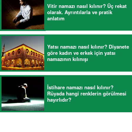
Vitir namazı nasıl kılınır? Üç rekat
olarak. Ayrıntılarla ve pratik
anlatım
Yatsı namazı nasıl kılınır? Diyanete
göre kadın ve erkek için yatsı
namazının kılınışı
İstihare namazı nasıl kılınır?
Rüyada hangi renklerin görülmesi
hayırlıdır?