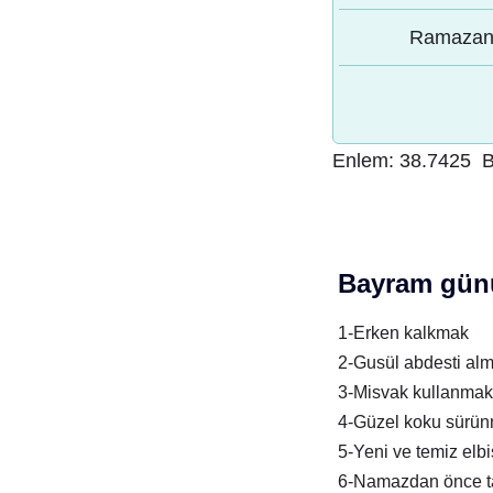
Ramazan 
Enlem:
38.7425
B
Bayram günü
1-Erken kalkmak
2-Gusül abdesti al
3-Misvak kullanmak
4-Güzel koku sürü
5-Yeni ve temiz elb
6-Namazdan önce t