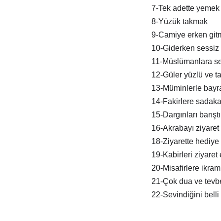
7-Tek adette yemek
8-Yüzük takmak
9-Camiye erken git
10-Giderken sessiz 
11-Müslümanlara s
12-Güler yüzlü ve tat
13-Müminlerle bay
14-Fakirlere sadak
15-Dargınları barışt
16-Akrabayı ziyaret
18-Ziyarette hediye
19-Kabirleri ziyaret
20-Misafirlere ikra
21-Çok dua ve tevb
22-Sevindiğini belli