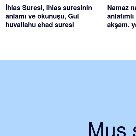
İhlas Suresi, ihlas suresinin
Namaz nas
anlamı ve okunuşu, Gul
anlatımlı
huvallahu ehad suresi
akşam, ya
Muş ş