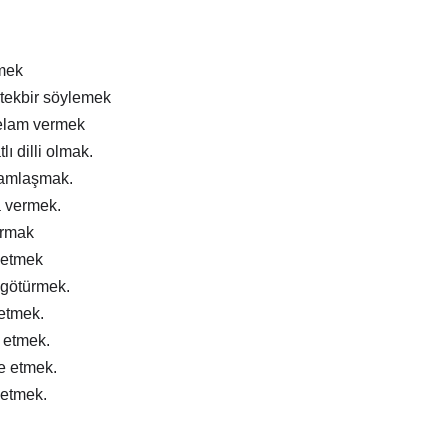
mek
tekbir söylemek
elam vermek
lı dilli olmak.
ramlaşmak.
a vermek.
ırmak
 etmek
 götürmek.
 etmek.
m etmek.
e etmek.
 etmek.