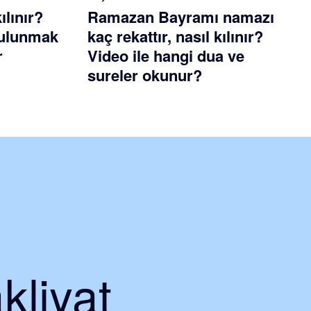
ılınır?
Ramazan Bayramı namazı
 bulunmak
kaç rekattır, nasıl kılınır?
r
Video ile hangi dua ve
sureler okunur?
kliyat