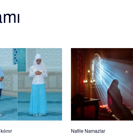
amı
ılınır
Nafile Namazlar