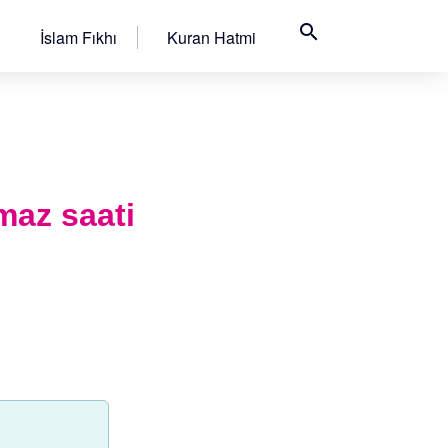
search
İslam Fıkhı
Kuran Hatmi
maz saati