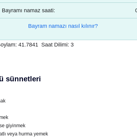
Bayramı namaz saati:
Bayram namazı nasıl kılınır?
oylam:
41.7841
Saat Dilimi:
3
 sünnetleri
mak
nmek
ise giyinmek
atlı veya hurma yemek