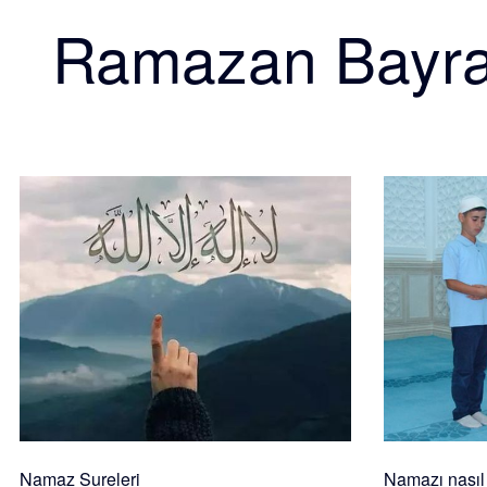
Ramazan Bayr
Namaz Sureleri
Namazı nasıl k