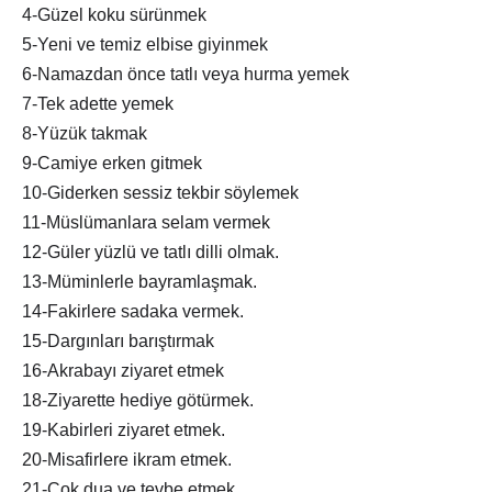
4-Güzel koku sürünmek
5-Yeni ve temiz elbise giyinmek
6-Namazdan önce tatlı veya hurma yemek
7-Tek adette yemek
8-Yüzük takmak
9-Camiye erken gitmek
10-Giderken sessiz tekbir söylemek
11-Müslümanlara selam vermek
12-Güler yüzlü ve tatlı dilli olmak.
13-Müminlerle bayramlaşmak.
14-Fakirlere sadaka vermek.
15-Dargınları barıştırmak
16-Akrabayı ziyaret etmek
18-Ziyarette hediye götürmek.
19-Kabirleri ziyaret etmek.
20-Misafirlere ikram etmek.
21-Çok dua ve tevbe etmek.