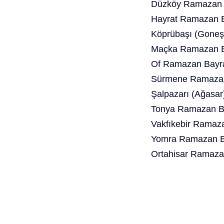
Düzköy Ramazan B
Hayrat Ramazan B
Köprübaşı (Goneş
Maçka Ramazan B
Of Ramazan Bayra
Sürmene Ramazan
Şalpazarı (Ağasa
Tonya Ramazan Ba
Vakfıkebir Ramaz
Yomra Ramazan Ba
Ortahisar Ramaza