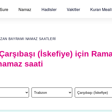
 Sure
Namaz
Hadisler
Vakitler
Kuran Meali
AZAN BAYRAMI NAMAZ SAATLERI
Çarşıbaşı (İskefiye) için Ram
namaz saati