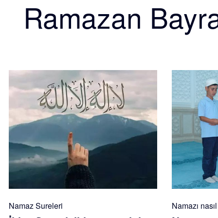
Ramazan Bayr
Namaz Sureleri
Namazı nasıl k