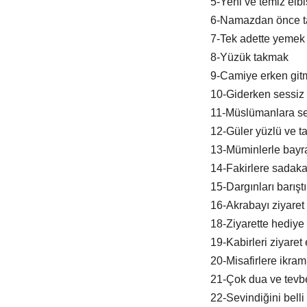
5-Yeni ve temiz elb
6-Namazdan önce t
7-Tek adette yemek
8-Yüzük takmak
9-Camiye erken git
10-Giderken sessiz 
11-Müslümanlara s
12-Güler yüzlü ve tat
13-Müminlerle bay
14-Fakirlere sadak
15-Dargınları barışt
16-Akrabayı ziyaret
18-Ziyarette hediye
19-Kabirleri ziyaret
20-Misafirlere ikra
21-Çok dua ve tevb
22-Sevindiğini belli