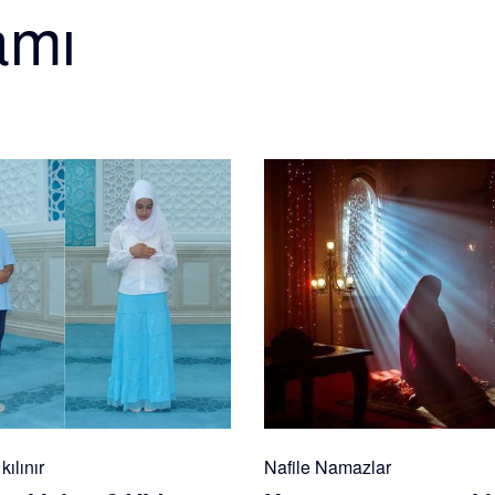
amı
ılınır
Nafile Namazlar