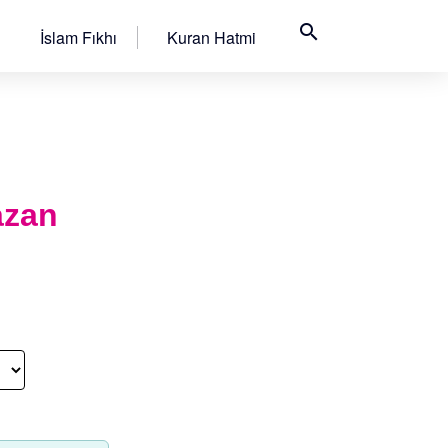
search
İslam Fıkhı
Kuran Hatmi
azan