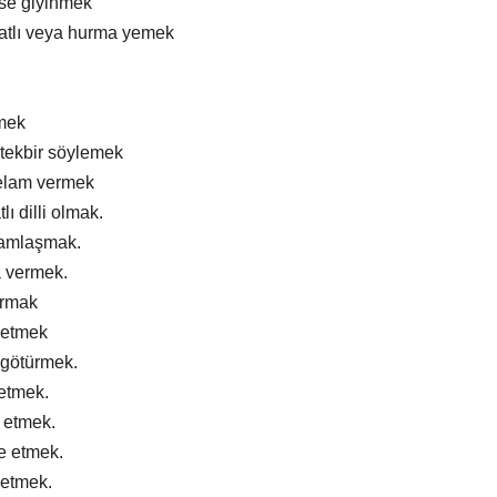
ise giyinmek
atlı veya hurma yemek
mek
tekbir söylemek
elam vermek
lı dilli olmak.
ramlaşmak.
a vermek.
ırmak
 etmek
 götürmek.
 etmek.
m etmek.
e etmek.
 etmek.