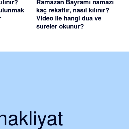
ılınır?
Ramazan Bayramı namazı
 bulunmak
kaç rekattır, nasıl kılınır?
r
Video ile hangi dua ve
sureler okunur?
nakliyat