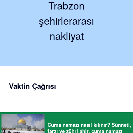
Trabzon
şehirlerarası
nakliyat
Vaktin Çağrısı
Cuma namazı nasıl kılınır? Sünneti,
farzı ve zühri ahir, cuma namazı