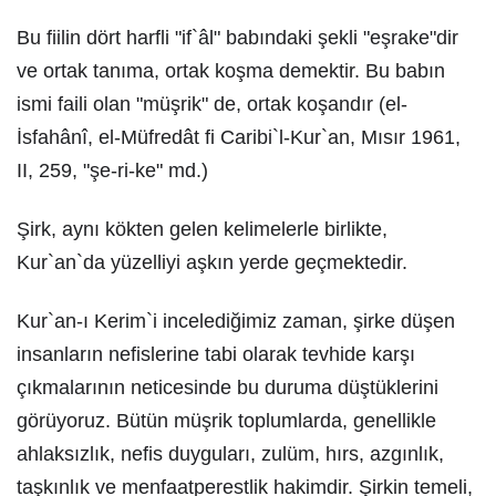
Bu fiilin dört harfli "if`âl" babındaki şekli "eşrake"dir
ve ortak tanıma, ortak koşma demektir. Bu babın
ismi faili olan "müşrik" de, ortak koşandır (el-
İsfahânî, el-Müfredât fi Caribi`l-Kur`an, Mısır 1961,
II, 259, "şe-ri-ke" md.)
Şirk, aynı kökten gelen kelimelerle birlikte,
Kur`an`da yüzelliyi aşkın yerde geçmektedir.
Kur`an-ı Kerim`i incelediğimiz zaman, şirke düşen
insanların nefislerine tabi olarak tevhide karşı
çıkmalarının neticesinde bu duruma düştüklerini
görüyoruz. Bütün müşrik toplumlarda, genellikle
ahlaksızlık, nefis duyguları, zulüm, hırs, azgınlık,
taşkınlık ve menfaatperestlik hakimdir. Şirkin temeli,