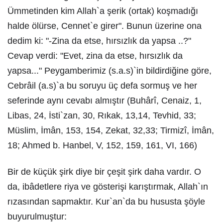
Ümmetinden kim Allah`a şerik (ortak) koşmadığı
halde ölürse, Cennet`e girer". Bunun üzerine ona
dedim ki: "-Zina da etse, hırsızlık da yapsa ..?"
Cevap verdi: "Evet, zina da etse, hırsızlık da
yapsa..." Peygamberimiz (s.a.s)`in bildirdiğine göre,
Cebrâil (a.s)`a bu soruyu üç defa sormuş ve her
seferinde aynı cevabı almıştır (Buhârî, Cenaiz, 1,
Libas, 24, İsti`zan, 30, Rıkak, 13,14, Tevhid, 33;
Müslim, İmân, 153, 154, Zekat, 32,33; Tirmizî, İmân,
18; Ahmed b. Hanbel, V, 152, 159, 161, VI, 166)
Bir de küçük şirk diye bir çeşit şirk daha vardır. O
da, ibâdetlere riya ve gösterişi karıştırmak, Allah`ın
rızasından sapmaktır. Kur`an`da bu hususta şöyle
buyurulmuştur: