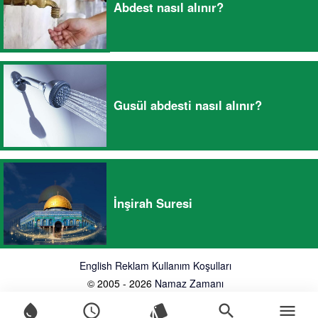
Abdest nasıl alınır?
Gusül abdesti nasıl alınır?
İnşirah Suresi
English
Reklam
Kullanım Koşulları
© 2005 - 2026
Namaz Zamanı
water_drop
schedule
style
search
menu