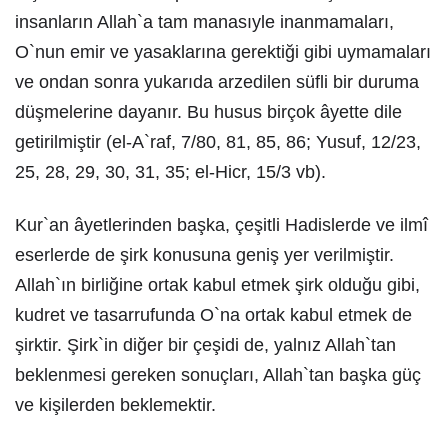
insanların Allah`a tam manasıyle inanmamaları,
O`nun emir ve yasaklarına gerektiği gibi uymamaları
ve ondan sonra yukarıda arzedilen süfli bir duruma
düşmelerine dayanır. Bu husus birçok âyette dile
getirilmiştir (el-A`raf, 7/80, 81, 85, 86; Yusuf, 12/23,
25, 28, 29, 30, 31, 35; el-Hicr, 15/3 vb).
Kur`an âyetlerinden başka, çeşitli Hadislerde ve ilmî
eserlerde de şirk konusuna geniş yer verilmiştir.
Allah`ın birliğine ortak kabul etmek şirk olduğu gibi,
kudret ve tasarrufunda O`na ortak kabul etmek de
şirktir. Şirk`in diğer bir çeşidi de, yalnız Allah`tan
beklenmesi gereken sonuçları, Allah`tan başka güç
ve kişilerden beklemektir.