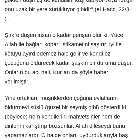
gökten düşmüş de kendisini kuş kapıyor veya rüzgâr
onu uzak bir yere sürüklüyor gibidir" (el-Hacc, 22/31
) .
Şirk`e düşen insan o kadar perişan olur ki, Yüce
Allah ile bağları kopar; istikametini şaşırır; iyi ile
kötüyü ayırd edemez hale gelir ve kendi öz
çocuğunu öldürecek kadar şaşkın bir duruma düşer.
Onların bu acı hali, Kur`an`da şöyle haber
verilmiştir.
Yine ortakları, müşriklerden çoğuna evlatlarını
öldürmeyi süslü (güzel bir şeymiş gibi) gösterdi ki
(böylece) hem kendilerini mahvetsinler hem de
dinlerini karıştırıp bozsunlar. Allah dileseydi bunu
yapamazlardı. O halde onları, uydurduklarıyla baş