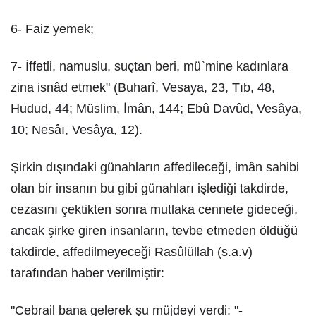
6- Faiz yemek;
7- İffetli, namuslu, suçtan beri, mü`mine kadınlara
zina isnâd etmek" (Buharî, Vesaya, 23, Tıb, 48,
Hudud, 44; Müslim, İmân, 144; Ebû Davûd, Vesâya,
10; Nesâı, Vesâya, 12).
Şirkin dışındaki günahların affedileceği, imân sahibi
olan bir insanın bu gibi günahları işlediği takdirde,
cezasını çektikten sonra mutlaka cennete gideceği,
ancak şirke giren insanların, tevbe etmeden öldüğü
takdirde, affedilmeyeceği Rasûlüllah (s.a.v)
tarafından haber verilmiştir:
"Cebrail bana gelerek şu müjdeyi verdi: "-