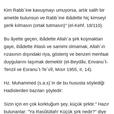
Kim Rabb`ine kavuşmayı umuyorsa, artık salih bir
amelde bulunsun ve Rabb`ine ibâdette hiç kimseyi
şerik kılmasın (ortak tutmasın)" (el-Kehf, 18/110).
Bu âyette geçen, ibâdette Allah`a şirk koşmaktan
gaye, ibâdette ihlaslı ve samimi olmamak, Allah`ın
rızasının dışındaki riya, gösteriş ve benzeri menfaat
duygularını taşımak demektir (el-Beydâv, Envanu`t-
Tenzil ve Esranu`t-Te`vîl, Mısır 1955, II, 14).
Hz. Muhammed (s.a.s)`in de bu hususta söylediği
Hadislerden bazıları şöyledir:
Sizin için en çok korktuğum şey, küçük şirktir." Hazır
bulunanlar: "Ya Rasûlüllah! Küçük şirk nedir?" diye