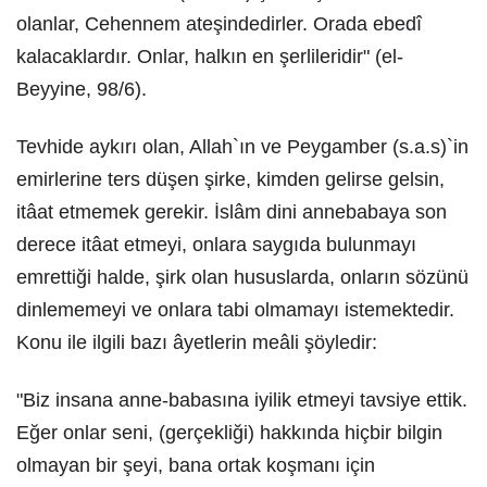
olanlar, Cehennem ateşindedirler. Orada ebedî
kalacaklardır. Onlar, halkın en şerlileridir" (el-
Beyyine, 98/6).
Tevhide aykırı olan, Allah`ın ve Peygamber (s.a.s)`in
emirlerine ters düşen şirke, kimden gelirse gelsin,
itâat etmemek gerekir. İslâm dini annebabaya son
derece itâat etmeyi, onlara saygıda bulunmayı
emrettiği halde, şirk olan hususlarda, onların sözünü
dinlememeyi ve onlara tabi olmamayı istemektedir.
Konu ile ilgili bazı âyetlerin meâli şöyledir:
"Biz insana anne-babasına iyilik etmeyi tavsiye ettik.
Eğer onlar seni, (gerçekliği) hakkında hiçbir bilgin
olmayan bir şeyi, bana ortak koşmanı için