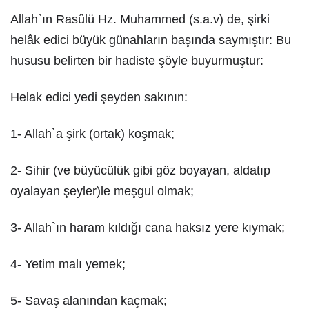
Allah`ın Rasûlü Hz. Muhammed (s.a.v) de, şirki
helâk edici büyük günahların başında saymıştır: Bu
hususu belirten bir hadiste şöyle buyurmuştur:
Helak edici yedi şeyden sakının:
1- Allah`a şirk (ortak) koşmak;
2- Sihir (ve büyücülük gibi göz boyayan, aldatıp
oyalayan şeyler)le meşgul olmak;
3- Allah`ın haram kıldığı cana haksız yere kıymak;
4- Yetim malı yemek;
5- Savaş alanından kaçmak;