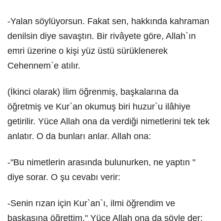
-Yalan söylüyorsun. Fakat sen, hakkında kahraman
denilsin diye savaştın. Bir rivâyete göre, Allah`ın
emri üzerine o kişi yüz üstü sürüklenerek
Cehennem`e atılır.
(İkinci olarak) İlim öğrenmiş, başkalarına da
öğretmiş ve Kur`an okumuş biri huzur`u ilâhiye
getirilir. Yüce Allah ona da verdiği nimetlerini tek tek
anlatır. O da bunları anlar. Allah ona:
-"Bu nimetlerin arasında bulunurken, ne yaptın "
diye sorar. O şu cevabı verir:
-Senin rızan için Kur`an`ı, ilmi öğrendim ve
başkasına öğrettim." Yüce Allah ona da şöyle der: