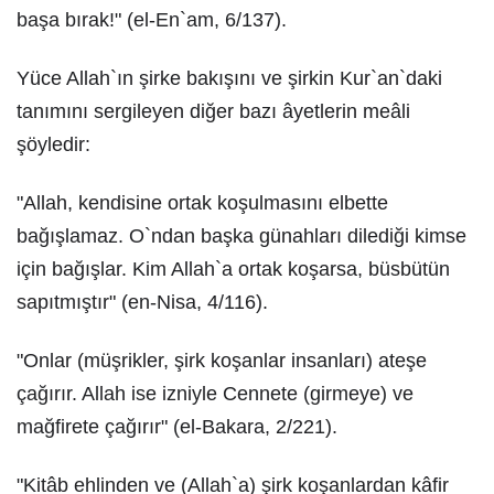
başa bırak!" (el-En`am, 6/137).
Yüce Allah`ın şirke bakışını ve şirkin Kur`an`daki
tanımını sergileyen diğer bazı âyetlerin meâli
şöyledir:
"Allah, kendisine ortak koşulmasını elbette
bağışlamaz. O`ndan başka günahları dilediği kimse
için bağışlar. Kim Allah`a ortak koşarsa, büsbütün
sapıtmıştır" (en-Nisa, 4/116).
"Onlar (müşrikler, şirk koşanlar insanları) ateşe
çağırır. Allah ise izniyle Cennete (girmeye) ve
mağfirete çağırır" (el-Bakara, 2/221).
"Kitâb ehlinden ve (Allah`a) şirk koşanlardan kâfir