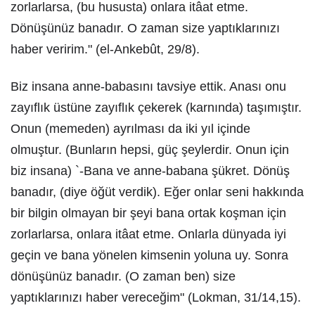
zorlarlarsa, (bu hususta) onlara itâat etme.
Dönüşünüz banadır. O zaman size yaptıklarınızı
haber veririm." (el-Ankebût, 29/8).
Biz insana anne-babasını tavsiye ettik. Anası onu
zayıflık üstüne zayıflık çekerek (karnında) taşımıştır.
Onun (memeden) ayrılması da iki yıl içinde
olmuştur. (Bunların hepsi, güç şeylerdir. Onun için
biz insana) `-Bana ve anne-babana şükret. Dönüş
banadır, (diye öğüt verdik). Eğer onlar seni hakkında
bir bilgin olmayan bir şeyi bana ortak koşman için
zorlarlarsa, onlara itâat etme. Onlarla dünyada iyi
geçin ve bana yönelen kimsenin yoluna uy. Sonra
dönüşünüz banadır. (O zaman ben) size
yaptıklarınızı haber vereceğim" (Lokman, 31/14,15).