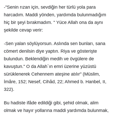
-"Senin rızan için, sevdiğin her türlü yola para
harcadım. Maddi yönden, yardımda bulunmadığım
hiç bir şeyi bırakmadım. " Yüce Allah ona da aynı
şekilde cevap verir:
-Sen yalan söylüyorsun. Aslında sen bunları, sana
cömert denilsin diye yaptın. Riya ve gösterişte
bulundun. Beklendiğin medih ve övgülere de
kavuştun." O da Allah`ın emri üzerine yüzüstü
sürüklenerek Cehennem ateşine atılır" (Müslim,
İmâre, 152; Nesef, Cihâd, 22; Ahmed b. Hanbel, II,
322).
Bu hadiste ifâde edildiği gibi, şehid olmak, alim
olmak ve hayır yollarına maddi yardımda bulunmak,