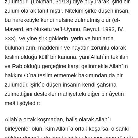
zulümdür" (Lokman, 31/13) diye buyurarak, şirki bir
zulüm olarak tanıtmıştır. Nitekim şirke düşen insan,
bu hareketiyle kendi nefsine zulmetmiş olur (el-
Maverd, en-Nuketu ve`l-Uyunu, Beyrut, 1992, IV,
333). Ve yine şirk göklerin, yerin ve bunlarda
bulunanların, maddenin ve hayatın zorunlu olarak
teslim olduğu küllî bir kanuna, yani Allah`ın tek ilah
ve Rab olduğu gerçeğine karşı gelinmekle Allah`ın
hakkını O`na teslim etmemek bakımından da bir
zulümdür. Şirk`e düşen insanın kendi şahsına
zulmettiğini destekler mahiyetteki diğer bir âyetin
meâli şöyledir:
Allah`a ortak koşmadan, halis olarak Allah`ı
birleyenler olun. Kim Allah`a ortak koşarsa, o sanki