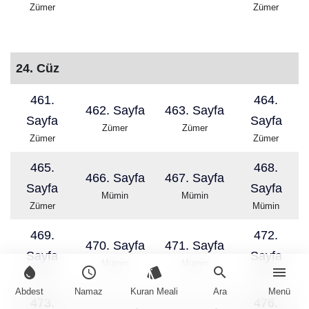
Zümer
Zümer
24. Cüz
461.
464.
462. Sayfa
463. Sayfa
Sayfa
Sayfa
Zümer
Zümer
Zümer
Zümer
465.
468.
466. Sayfa
467. Sayfa
Sayfa
Sayfa
Mümin
Mümin
Zümer
Mümin
469.
472.
470. Sayfa
471. Sayfa
Sayfa
Sayfa
Mümin
Mümin
water_drop
schedule
style
search
menu
Mümin
Mümin
Abdest
Namaz
Kuran Meali
Ara
Menü
473.
476.