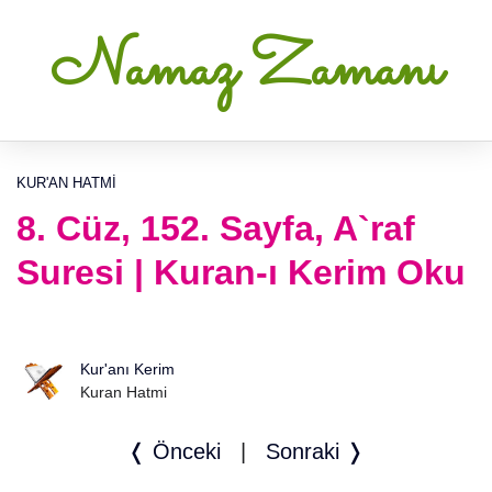
Namaz Zamanı
KUR'AN HATMI
8. Cüz, 152. Sayfa, A`raf
Suresi | Kuran-ı Kerim Oku
Kur'anı Kerim
Kuran Hatmi
❬ Önceki
|
Sonraki ❭