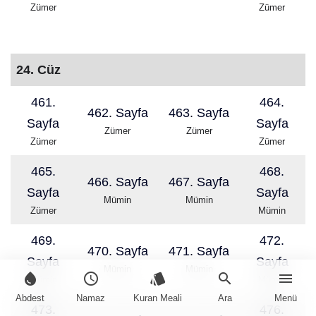
Zümer
Zümer
24. Cüz
461.
464.
462. Sayfa
463. Sayfa
Sayfa
Sayfa
Zümer
Zümer
Zümer
Zümer
465.
468.
466. Sayfa
467. Sayfa
Sayfa
Sayfa
Mümin
Mümin
Zümer
Mümin
469.
472.
470. Sayfa
471. Sayfa
Sayfa
Sayfa
Mümin
Mümin
water_drop
schedule
style
search
menu
Mümin
Mümin
Abdest
Namaz
Kuran Meali
Ara
Menü
473.
476.