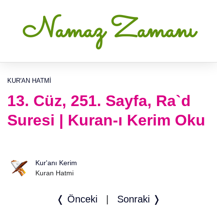
Namaz Zamanı
KUR'AN HATMI
13. Cüz, 251. Sayfa, Ra`d
Suresi | Kuran-ı Kerim Oku
Kur'anı Kerim
Kuran Hatmi
❬ Önceki
|
Sonraki ❭