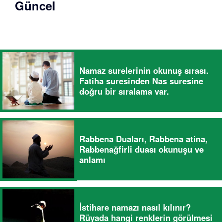
Güncel
Namaz surelerinin okunuş sırası.
Fatiha suresinden Nas suresine
doğru bir sıralama var.
Rabbena Duaları, Rabbena atina,
Rabbenağfirli duası okunuşu ve
anlamı
İstihare namazı nasıl kılınır?
Rüyada hangi renklerin görülmesi