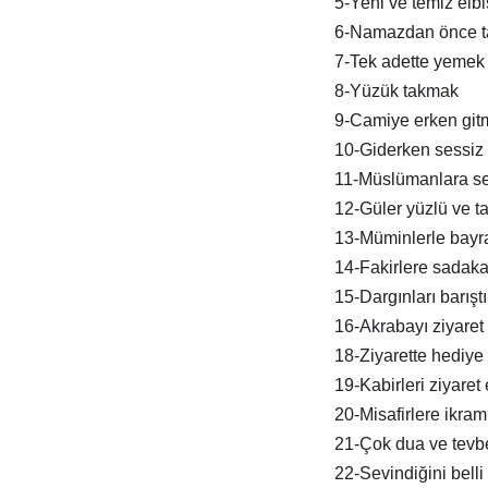
5-Yeni ve temiz elb
6-Namazdan önce t
7-Tek adette yemek
8-Yüzük takmak
9-Camiye erken git
10-Giderken sessiz 
11-Müslümanlara s
12-Güler yüzlü ve tat
13-Müminlerle bay
14-Fakirlere sadak
15-Dargınları barışt
16-Akrabayı ziyaret
18-Ziyarette hediye
19-Kabirleri ziyaret
20-Misafirlere ikra
21-Çok dua ve tevb
22-Sevindiğini belli