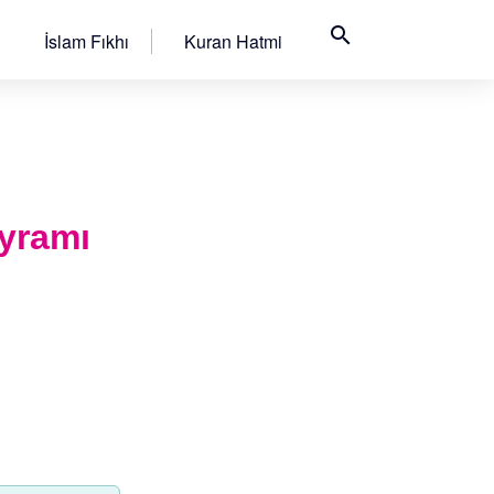
search
İslam Fıkhı
Kuran Hatmi
yramı