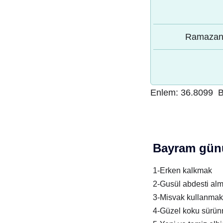
Ramazan 
Enlem:
36.8099
B
Bayram günü
1-Erken kalkmak
2-Gusül abdesti al
3-Misvak kullanmak
4-Güzel koku sürü