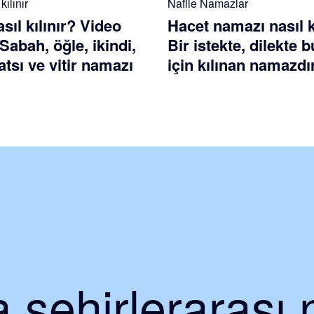
ılınır
Nafile Namazlar
ıl kılınır? Video
Hacet namazı nasıl k
 Sabah, öğle, ikindi,
Bir istekte, dilekte
tsı ve vitir namazı
için kılınan namazdı
 şehirlerarası 