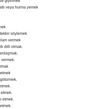
ise giyinmek
atlı veya hurma yemek
mek
tekbir söylemek
elam vermek
lı dilli olmak.
ramlaşmak.
a vermek.
ırmak
 etmek
 götürmek.
 etmek.
m etmek.
e etmek.
 etmek.