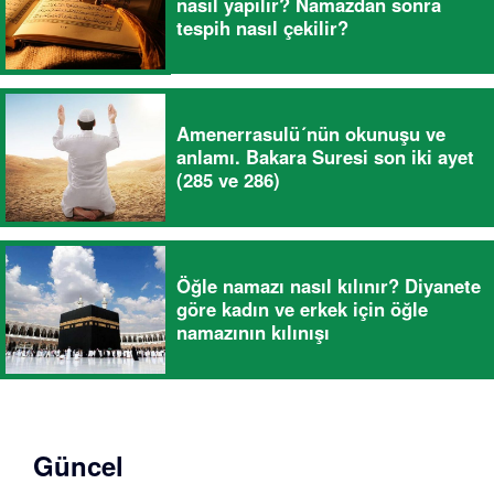
nasıl yapılır? Namazdan sonra
tespih nasıl çekilir?
Amenerrasulü´nün okunuşu ve
anlamı. Bakara Suresi son iki ayet
(285 ve 286)
Öğle namazı nasıl kılınır? Diyanete
göre kadın ve erkek için öğle
namazının kılınışı
Güncel