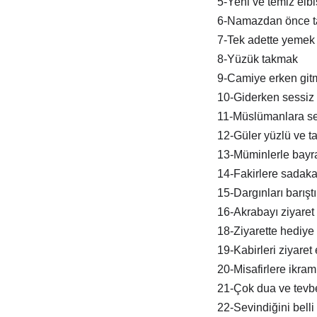
5-Yeni ve temiz elb
6-Namazdan önce t
7-Tek adette yemek
8-Yüzük takmak
9-Camiye erken git
10-Giderken sessiz 
11-Müslümanlara s
12-Güler yüzlü ve tat
13-Müminlerle bay
14-Fakirlere sadak
15-Dargınları barışt
16-Akrabayı ziyaret
18-Ziyarette hediye
19-Kabirleri ziyaret
20-Misafirlere ikra
21-Çok dua ve tevb
22-Sevindiğini belli