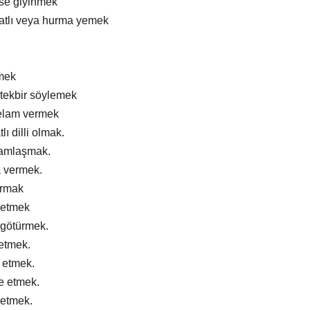
ise giyinmek
atlı veya hurma yemek
mek
tekbir söylemek
elam vermek
lı dilli olmak.
ramlaşmak.
a vermek.
ırmak
 etmek
 götürmek.
 etmek.
m etmek.
e etmek.
 etmek.