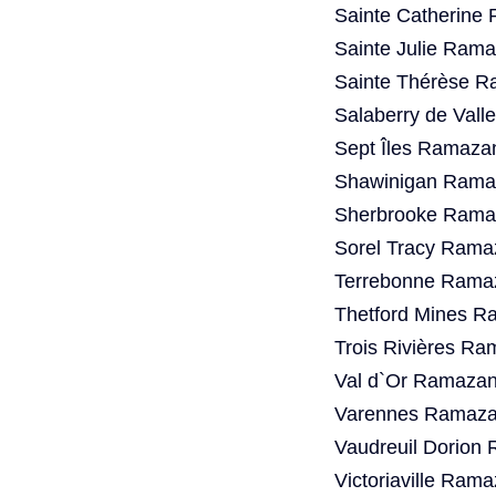
Sainte Catherine
Sainte Julie Rama
Sainte Thérèse R
Salaberry de Vall
Sept Îles Ramaza
Shawinigan Ramaz
Sherbrooke Ramaz
Sorel Tracy Rama
Terrebonne Ramaz
Thetford Mines R
Trois Rivières Ra
Val d`Or Ramazan
Varennes Ramazan
Vaudreuil Dorion
Victoriaville Ram