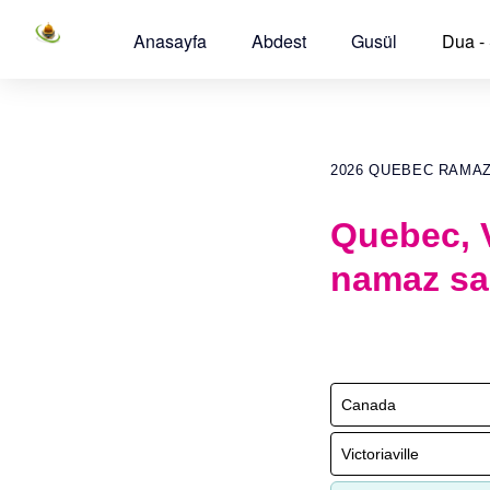
Anasayfa
Abdest
Gusül
Dua -
2026 QUEBEC RAMA
Quebec, V
namaz sa