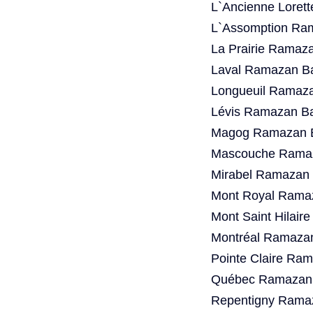
L`Ancienne Loret
L`Assomption Ram
La Prairie Ramaz
Laval Ramazan Ba
Longueuil Ramaza
Lévis Ramazan Ba
Magog Ramazan B
Mascouche Ramaz
Mirabel Ramazan 
Mont Royal Ramaz
Mont Saint Hilair
Montréal Ramazan
Pointe Claire Ra
Québec Ramazan 
Repentigny Ramaz