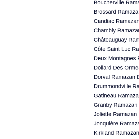
Boucherville Ram
Brossard Ramazan
Candiac Ramazan 
Chambly Ramazan
Châteauguay Rama
Côte Saint Luc R
Deux Montagnes 
Dollard Des Orme
Dorval Ramazan B
Drummondville Ra
Gatineau Ramazan
Granby Ramazan B
Joliette Ramazan 
Jonquière Ramaza
Kirkland Ramazan