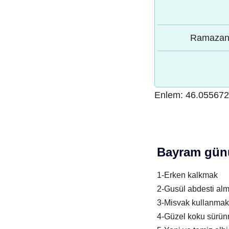
Ramazan 
Enlem:
46.05567
Bayram günü
1-Erken kalkmak
2-Gusül abdesti al
3-Misvak kullanmak
4-Güzel koku sürü