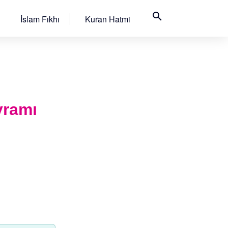
search
İslam Fıkhı
Kuran Hatmi
yramı