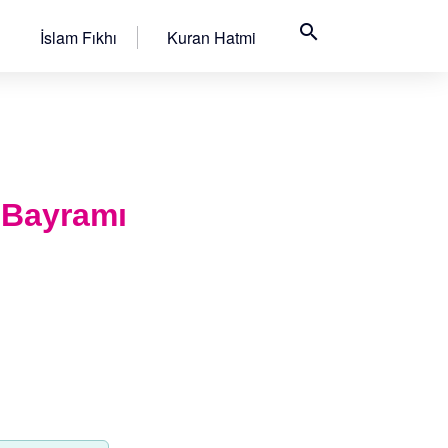
search
İslam Fıkhı
Kuran Hatmi
 Bayramı