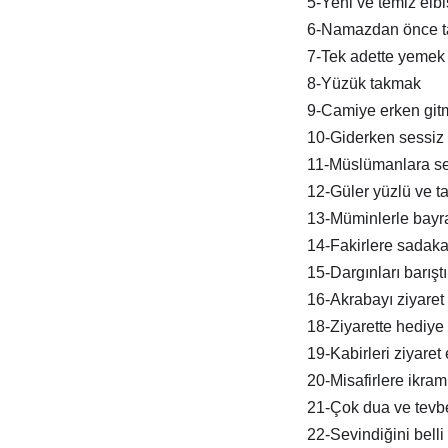
5-Yeni ve temiz elb
6-Namazdan önce t
7-Tek adette yemek
8-Yüzük takmak
9-Camiye erken git
10-Giderken sessiz 
11-Müslümanlara s
12-Güler yüzlü ve tat
13-Müminlerle bay
14-Fakirlere sadak
15-Dargınları barışt
16-Akrabayı ziyaret
18-Ziyarette hediye
19-Kabirleri ziyaret
20-Misafirlere ikra
21-Çok dua ve tevb
22-Sevindiğini belli