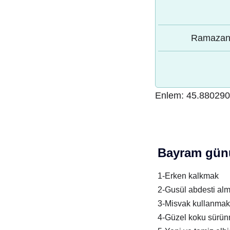
Ramazan 
Enlem:
45.88029
Bayram günü
1-Erken kalkmak
2-Gusül abdesti al
3-Misvak kullanmak
4-Güzel koku sürü