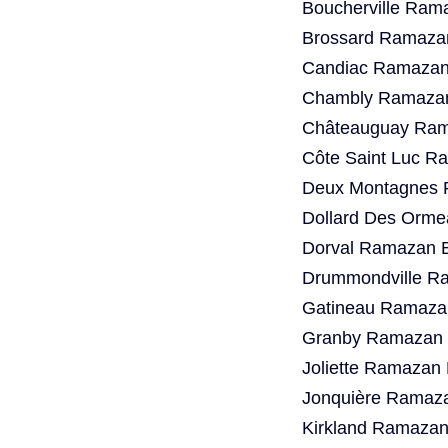
Boucherville Ram
Brossard Ramazan
Candiac Ramazan 
Chambly Ramazan
Châteauguay Rama
Côte Saint Luc R
Deux Montagnes 
Dollard Des Orme
Dorval Ramazan B
Drummondville Ra
Gatineau Ramazan
Granby Ramazan B
Joliette Ramazan 
Jonquière Ramaza
Kirkland Ramazan