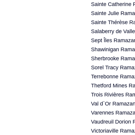
Sainte Catherine
Sainte Julie Rama
Sainte Thérèse R
Salaberry de Vall
Sept Îles Ramaza
Shawinigan Ramaz
Sherbrooke Ramaz
Sorel Tracy Rama
Terrebonne Ramaz
Thetford Mines R
Trois Rivières Ra
Val d`Or Ramazan
Varennes Ramazan
Vaudreuil Dorion
Victoriaville Ram