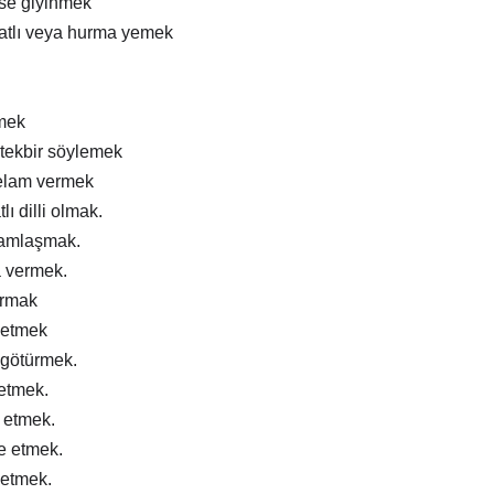
ise giyinmek
atlı veya hurma yemek
mek
tekbir söylemek
elam vermek
lı dilli olmak.
ramlaşmak.
a vermek.
ırmak
 etmek
 götürmek.
 etmek.
m etmek.
e etmek.
 etmek.