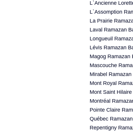
L`Ancienne Loret
L`Assomption Ram
La Prairie Ramaz
Laval Ramazan Ba
Longueuil Ramaza
Lévis Ramazan Ba
Magog Ramazan B
Mascouche Ramaz
Mirabel Ramazan 
Mont Royal Ramaz
Mont Saint Hilair
Montréal Ramazan
Pointe Claire Ra
Québec Ramazan 
Repentigny Ramaz