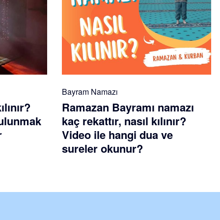
Bayram Namazı
ılınır?
Ramazan Bayramı namazı
 bulunmak
kaç rekattır, nasıl kılınır?
r
Video ile hangi dua ve
sureler okunur?