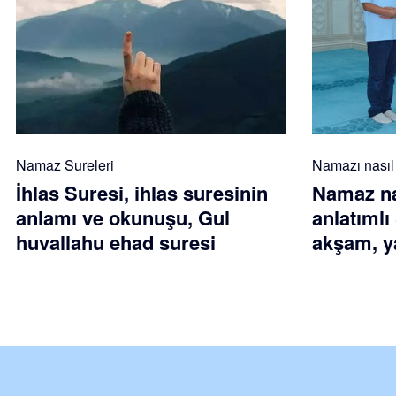
Namaz Sureleri
Namazı nasıl k
İhlas Suresi, ihlas suresinin
Namaz nas
anlamı ve okunuşu, Gul
anlatımlı
huvallahu ehad suresi
akşam, ya