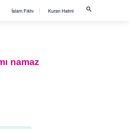
search
İslam Fıkhı
Kuran Hatmi
amı namaz