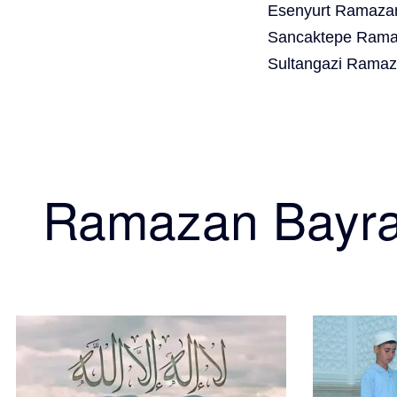
Esenyurt Ramazan
Sancaktepe Ramaz
Sultangazi Ramaz
Ramazan Bayr