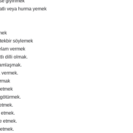
ise giyinmek
atlı veya hurma yemek
mek
tekbir söylemek
elam vermek
lı dilli olmak.
ramlaşmak.
a vermek.
ırmak
 etmek
 götürmek.
 etmek.
m etmek.
e etmek.
 etmek.