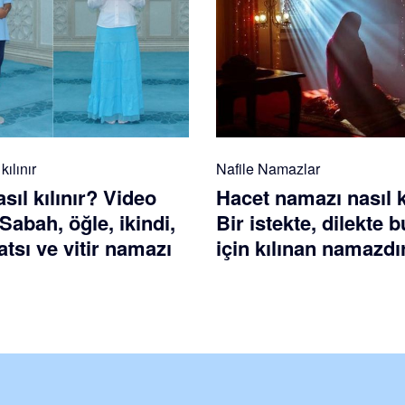
ılınır
Nafile Namazlar
ıl kılınır? Video
Hacet namazı nasıl k
 Sabah, öğle, ikindi,
Bir istekte, dilekte
tsı ve vitir namazı
için kılınan namazdı