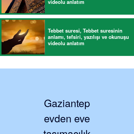
videolu anlatım
Tebbet suresi, Tebbet suresinin
anlamı, tefsiri, yazılışı ve okunuşu
videolu anlatım
Gaziantep
evden eve
taşımacılık