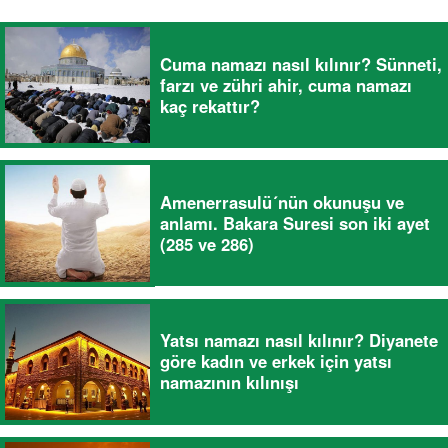
Cuma namazı nasıl kılınır? Sünneti,
farzı ve zühri ahir, cuma namazı
kaç rekattır?
Amenerrasulü´nün okunuşu ve
anlamı. Bakara Suresi son iki ayet
(285 ve 286)
Yatsı namazı nasıl kılınır? Diyanete
göre kadın ve erkek için yatsı
namazının kılınışı