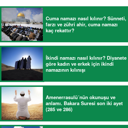
Cuma namazı nasıl kılınır? Sünneti,
farzı ve zühri ahir, cuma namazı
kaç rekattır?
İkindi namazı nasıl kılınır? Diyanete
göre kadın ve erkek için ikindi
namazının kılınışı
Amenerrasulü´nün okunuşu ve
anlamı. Bakara Suresi son iki ayet
(285 ve 286)