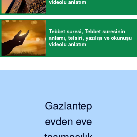
videolu anlatım
Tebbet suresi, Tebbet suresinin
anlamı, tefsiri, yazılışı ve okunuşu
videolu anlatım
Gaziantep
evden eve
taşımacılık