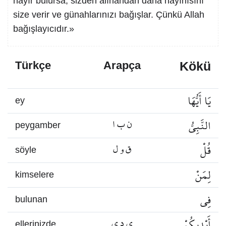
hayır bulursa, sizden alınandan daha hayırlısını
size verir ve günahlarınızı bağışlar. Çünkü Allah
bağışlayıcıdır.»
Kökü
Türkçe
Arapça
يَا أَيُّهَا
ey
النَّبِيُّ
ن ب ا
peygamber
قُلْ
ق و ل
söyle
لِمَنْ
kimselere
فِي
bulunan
أَيْدِيكُمْ
ي د ي
ellerinizde