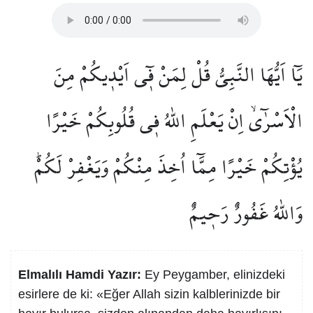
يَٓا اَيُّهَا النَّبِيُّ قُلْ لِمَنْ ف۪ٓي اَيْد۪يكُمْ مِنَ
الْاَسْرٰٓىۙ اِنْ يَعْلَمِ اللّٰهُ ف۪ي قُلُوبِكُمْ خَيْرًا
يُؤْتِكُمْ خَيْرًا مِمَّٓا اُخِذَ مِنْكُمْ وَيَغْفِرْ لَكُمْۜ
وَاللّٰهُ غَفُورٌ رَح۪يمٌ
Elmalılı Hamdi Yazır:
Ey Peygamber, elinizdeki
esirlere de ki: «Eğer Allah sizin kalblerinizde bir