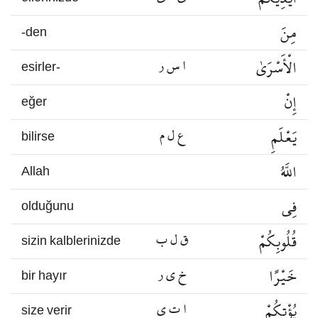
مِنَ
-den
الْأَسْرَىٰ
ا س ر
esirler-
إِنْ
eğer
يَعْلَمِ
ع ل م
bilirse
اللَّهُ
Allah
فِي
olduğunu
قُلُوبِكُمْ
ق ل ب
sizin kalblerinizde
خَيْرًا
خ ي ر
bir hayır
يُؤْتِكُمْ
ا ت ي
size verir