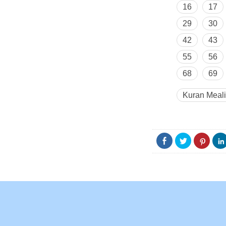
16
17
29
30
42
43
55
56
68
69
Kuran Meali