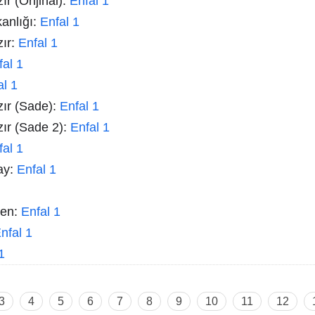
r (Orijinal):
Enfal 1
kanlığı:
Enfal 1
zır:
Enfal 1
fal 1
al 1
zır (Sade):
Enfal 1
zır (Sade 2):
Enfal 1
fal 1
ay:
Enfal 1
men:
Enfal 1
nfal 1
1
3
4
5
6
7
8
9
10
11
12