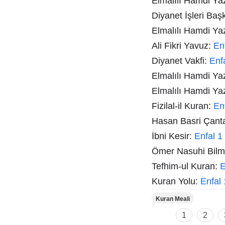
Elmalılı Hamdi Yazı
Diyanet İşleri Baş
Elmalılı Hamdi Ya
Ali Fikri Yavuz:
En
Diyanet Vakfi:
Enf
Elmalılı Hamdi Ya
Elmalılı Hamdi Ya
Fizilal-il Kuran:
En
Hasan Basri Çant
İbni Kesir:
Enfal 1
Ömer Nasuhi Bil
Tefhim-ul Kuran:
E
Kuran Yolu:
Enfal 
Kuran Meali
1
2