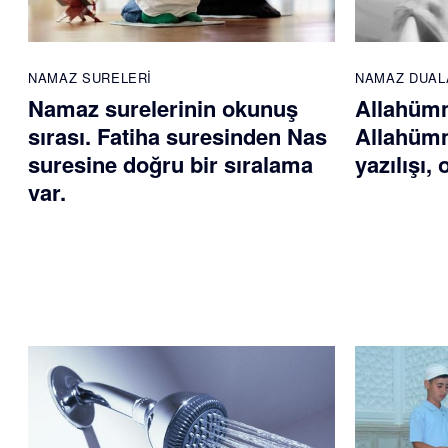
NAMAZ SURELERI
NAMAZ DUAL
Namaz surelerinin okunuş
Allahümm
sırası. Fatiha suresinden Nas
Allahümm
suresine doğru bir sıralama
yazılışı,
var.