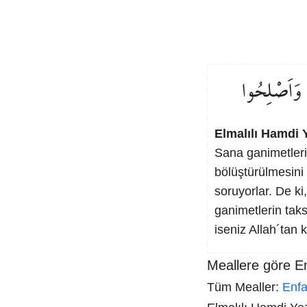
وَاَصْلِحُوا
Elmalılı Hamdi Y
Sana ganimetler
bölüştürülmesini
soruyorlar. De ki,
ganimetlerin taks
iseniz Allah´tan k
Meallere göre En
Tüm Mealler:
Enfa