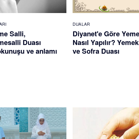
ARI
DUALAR
e Salli,
Diyanet'e Göre Yem
esalli Duası
Nasıl Yapılır? Yemek
 okunuşu ve anlamı
ve Sofra Duası