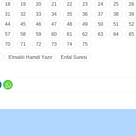
18
19
20
21
22
23
24
25
26
31
32
33
34
35
36
37
38
39
44
45
46
47
48
49
50
51
52
57
58
59
60
61
62
63
64
65
70
71
72
73
74
75
Elmalılı Hamdi Yazır
Enfal Suresi