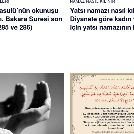
LERI
NAMAZ NASIL KILINIR
asulü´nün okunuşu
Yatsı namazı nasıl kı
ı. Bakara Suresi son
Diyanete göre kadın 
(285 ve 286)
için yatsı namazının k