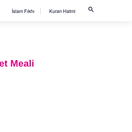
search
İslam Fıkhı
Kuran Hatmi
et Meali