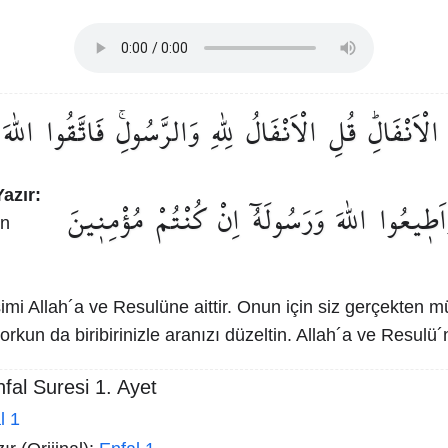
الْاَنْفَالِۜ
قُلِ
الْاَنْفَالُ
لِلّٰهِ
وَالرَّسُولِۚ
فَاتَّقُوا
اللّٰهَ
azır:
اَط۪يعُوا
اللّٰهَ
وَرَسُولَهُٓ
اِنْ
كُنْتُمْ
مُؤْمِن۪ينَ
in
imi Allah´a ve Resulüne aittir. Onun için siz gerçekten 
orkun da biribirinizle aranızı düzeltin. Allah´a ve Resulü´
fal Suresi 1. Ayet
l 1