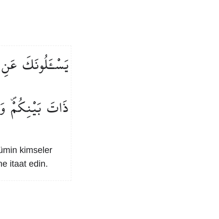
يَسْـَٔلُونَكَ
عَنِ
ذَاتَ
بَيْنِكُمْۖ
وَ
mümin kimseler
ne itaat edin.