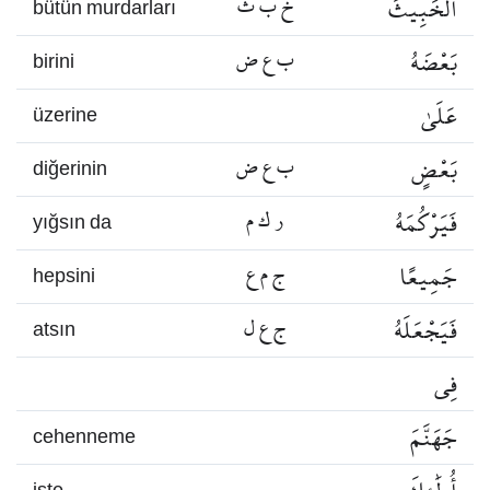
الْخَبِيثَ
خ ب ث
bütün murdarları
بَعْضَهُ
ب ع ض
birini
عَلَىٰ
üzerine
بَعْضٍ
ب ع ض
diğerinin
فَيَرْكُمَهُ
ر ك م
yığsın da
جَمِيعًا
ج م ع
hepsini
فَيَجْعَلَهُ
ج ع ل
atsın
فِي
جَهَنَّمَ
cehenneme