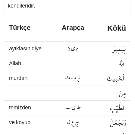
kendileridir.
Kökü
Türkçe
Arapça
لِيَمِيزَ
م ي ز
ayıklasın diye
اللَّهُ
Allah
الْخَبِيثَ
خ ب ث
murdarı
مِنَ
الطَّيِّبِ
ط ي ب
temizden
وَيَجْعَلَ
ج ع ل
ve koyup