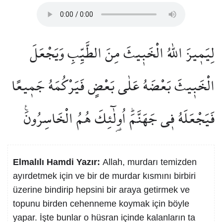
لِيَم۪يزَ اللّٰهُ الْخَب۪يثَ مِنَ الطَّيِّبِ وَيَجْعَلَ
الْخَب۪يثَ بَعْضَهُ عَلٰى بَعْضٍ فَيَرْكُمَهُ جَم۪يعًا
فَيَجْعَلَهُ ف۪ي جَهَنَّمَۜ اُو۬لٰٓئِكَ هُمُ الْخَاسِرُونَ۟
Elmalılı Hamdi Yazır:
Allah, murdarı temizden
ayırdetmek için ve bir de murdar kısmını birbiri
üzerine bindirip hepsini bir araya getirmek ve
topunu birden cehenneme koymak için böyle
yapar. İşte bunlar o hüsran içinde kalanların ta