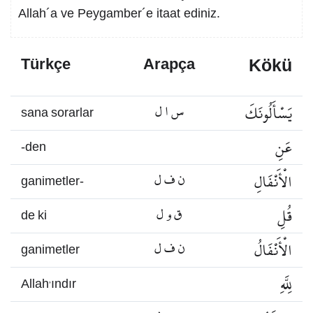
Allah´a ve Peygamber´e itaat ediniz.
Kökü
Türkçe
Arapça
يَسْأَلُونَكَ
س ا ل
sana sorarlar
عَنِ
-den
الْأَنْفَالِ
ن ف ل
ganimetler-
قُلِ
ق و ل
de ki
الْأَنْفَالُ
ن ف ل
ganimetler
لِلَّهِ
Allah’ındır