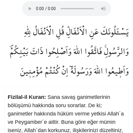
يَسْـَٔلُونَكَ عَنِ الْاَنْفَالِۜ قُلِ الْاَنْفَالُ لِلّٰهِ
وَالرَّسُولِۚ فَاتَّقُوا اللّٰهَ وَاَصْلِحُوا ذَاتَ بَيْنِكُمْۖ
وَاَط۪يعُوا اللّٰهَ وَرَسُولَهُٓ اِنْ كُنْتُمْ مُؤْمِن۪ينَ
Fizilal-il Kuran:
Sana savaş ganimetlerinin
bölüşümü hakkında soru sorarlar. De ki;
ganimetler hakkında hüküm verme yetkisi Allah´a
ve Peygamber´e aittir. Buna göre eğer mümin
iseniz, Allah´dan korkunuz, ilişkilerinizi düzeltiniz,