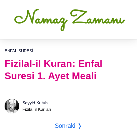
Namaz Zamanı
ENFAL SURESI
Fizilal-il Kuran: Enfal
Suresi 1. Ayet Meali
Seyyid Kutub
Fizilal´il Kur`an
Sonraki ❭