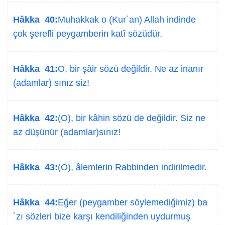
Hâkka 40:
Muhakkak o (Kur´an) Allah indinde
çok şerefli peygamberin katî sözüdür.
Hâkka 41:
O, bir şâir sözü değildir. Ne az inanır
(adamlar) sınız siz!
Hâkka 42:
(O), bir kâhin sözü de değildir. Siz ne
az düşünür (adamlar)sınız!
Hâkka 43:
(O), âlemlerin Rabbinden indirilmedir.
Hâkka 44:
Eğer (peygamber söylemediğimiz) ba
´zı sözleri bize karşı kendiliğinden uydurmuş