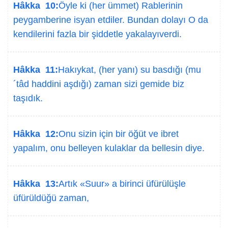
Hâkka 10:
Öyle ki (her ümmet) Rablerinin
peygamberine isyan etdiler. Bundan dolayı O da
kendilerini fazla bir şiddetle yakalayıverdi.
Hâkka 11:
Hakıykat, (her yanı) su basdığı (mu
´tâd haddini aşdığı) zaman sizi gemide biz
taşıdık.
Hâkka 12:
Onu sizin için bir öğüt ve ibret
yapalım, onu belleyen kulaklar da bellesin diye.
Hâkka 13:
Artık «Suur» a birinci üfürülüşle
üfürüldüğü zaman,