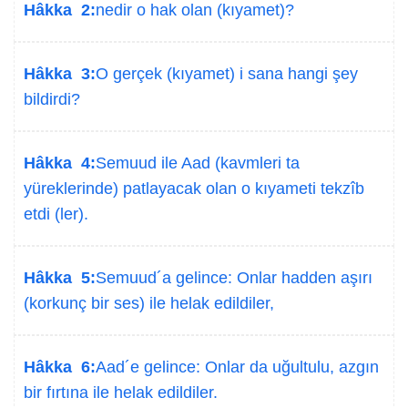
Hâkka 2:
nedir o hak olan (kıyamet)?
Hâkka 3:
O gerçek (kıyamet) i sana hangi şey
bildirdi?
Hâkka 4:
Semuud ile Aad (kavmleri ta
yüreklerinde) patlayacak olan o kıyameti tekzîb
etdi (ler).
Hâkka 5:
Semuud´a gelince: Onlar hadden aşırı
(korkunç bir ses) ile helak edildiler,
Hâkka 6:
Aad´e gelince: Onlar da uğultulu, azgın
bir fırtına ile helak edildiler.