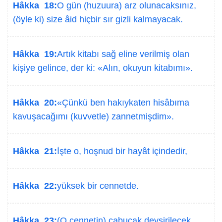
Hâkka 18:
O gün (huzuura) arz olunacaksınız,
(öyle ki) size âid hiçbir sır gizli kalmayacak.
Hâkka 19:
Artık kitabı sağ eline verilmiş olan
kişiye gelince, der ki: «Alın, okuyun kitabımı».
Hâkka 20:
«Çünkü ben hakıykaten hisâbıma
kavuşacağımı (kuvvetle) zannetmişdim».
Hâkka 21:
İşte o, hoşnud bir hayât içindedir,
Hâkka 22:
yüksek bir cennetde.
Hâkka 23:
(O cennetin) çabucak devşirilecek