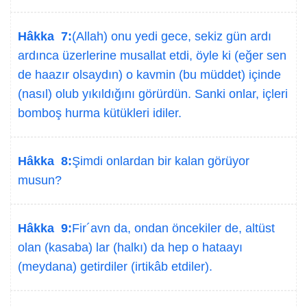
Hâkka 7:
(Allah) onu yedi gece, sekiz gün ardı
ardınca üzerlerine musallat etdi, öyle ki (eğer sen
de haazır olsaydın) o kavmin (bu müddet) içinde
(nasıl) olub yıkıldığını görürdün. Sanki onlar, içleri
bomboş hurma kütükleri idiler.
Hâkka 8:
Şimdi onlardan bir kalan görüyor
musun?
Hâkka 9:
Fir´avn da, ondan öncekiler de, altüst
olan (kasaba) lar (halkı) da hep o hataayı
(meydana) getirdiler (irtikâb etdiler).