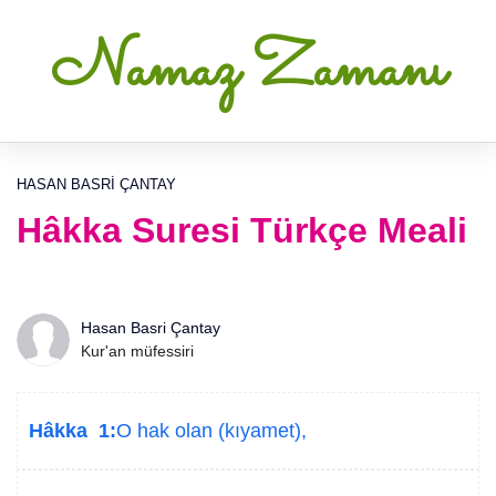
Namaz Zamanı
HASAN BASRI ÇANTAY
Hâkka Suresi Türkçe Meali
Hasan Basri Çantay
Kur'an müfessiri
Hâkka 1:
O hak olan (kıyamet),