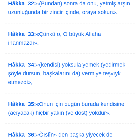
Hâkka 32:
«(Bundan) sonra da onu, yetmiş arşın
uzunluğunda bir zincir içinde, oraya sokun».
Hâkka 33:
«Çünkü o, O büyük Allaha
inanmazdı».
Hâkka 34:
«(kendisi) yoksula yemek (yedirmek
şöyle dursun, başkalarını da) vermiye teşvıyk
etmezdi»,
Hâkka 35:
«Onun için bugün burada kendisine
(acıyacak) hiçbir yakın (ve dost) yokdur».
Hâkka 36:
«Ğıslîn» den başka yiyecek de