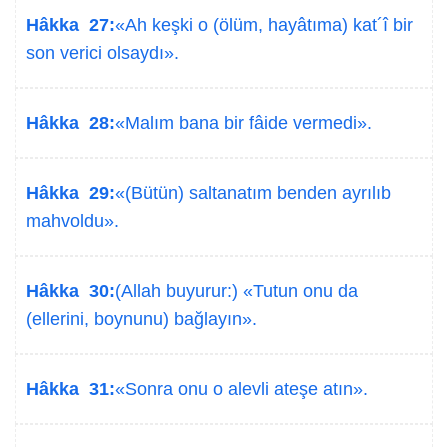
Hâkka 27:
«Ah keşki o (ölüm, hayâtıma) kat´î bir
son verici olsaydı».
Hâkka 28:
«Malım bana bir fâide vermedi».
Hâkka 29:
«(Bütün) saltanatım benden ayrılıb
mahvoldu».
Hâkka 30:
(Allah buyurur:) «Tutun onu da
(ellerini, boynunu) bağlayın».
Hâkka 31:
«Sonra onu o alevli ateşe atın».