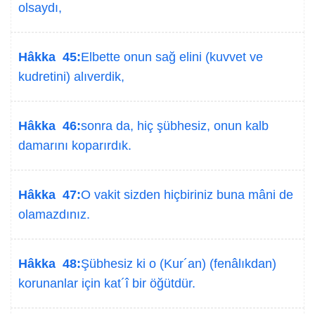
olsaydı,
Hâkka 45:
Elbette onun sağ elini (kuvvet ve
kudretini) alıverdik,
Hâkka 46:
sonra da, hiç şübhesiz, onun kalb
damarını koparırdık.
Hâkka 47:
O vakit sizden hiçbiriniz buna mâni de
olamazdınız.
Hâkka 48:
Şübhesiz ki o (Kur´an) (fenâlıkdan)
korunanlar için kat´î bir öğütdür.