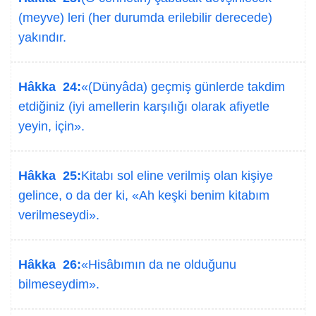
(meyve) leri (her durumda erilebilir derecede)
yakındır.
Hâkka 24:
«(Dünyâda) geçmiş günlerde takdim
etdiğiniz (iyi amellerin karşılığı olarak afiyetle
yeyin, için».
Hâkka 25:
Kitabı sol eline verilmiş olan kişiye
gelince, o da der ki, «Ah keşki benim kitabım
verilmeseydi».
Hâkka 26:
«Hisâbımın da ne olduğunu
bilmeseydim».