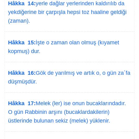
Hâkka 14:
yerle dağlar yerlerinden kaldırılıb da
yekdiğerine bir çarpışla hepsi toz haaline geldiği
(zaman).
Hâkka 15:
İşte o zaman olan olmuş (kıyamet
kopmuş) dur.
Hâkka 16:
Gök de yarılmış ve artık o, o gün za´fa
düşmüşdür.
Hâkka 17:
Melek (ler) ise onun bucaklarındadır.
O gün Rabbinin arşını (bucaklardakilerin)
üstlerinde bulunan sekiz (melek) yüklenir.