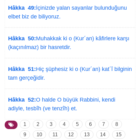
Hâkka 49:
İçinizde yalan sayanlar bulunduğunu
elbet biz de biliyoruz.
Hâkka 50:
Muhakkak ki o (Kur´an) kâfirlere karşı
(kaçınılmaz) bir hasretdir.
Hâkka 51:
Hiç şüphesiz ki o (Kur´an) kat´î bilginin
tam gerçeğidir.
Hâkka 52:
O halde O büyük Rabbini, kendi
adiyle, tesbîh (ve tenzîh) et.
1
2
3
4
5
6
7
8
9
10
11
12
13
14
15