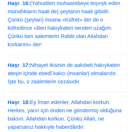
Haşr 16:
(Yahudileri muhaarebeye teşvıyk eden
münafıkların haali de) şeytanın haali gibidir.
Çünkü (şeytan) insana «Küfret» der de o
küfredince «Ben hakıykaten senden uzağım.
Çünkü ben aalemlerin Rabbi olan Allahdan
korkarım» der!
Haşr 17:
Nihayet ikisinin de aakıbeti hakıykaten
ateşin içinde ebedî kalıcı (insanlar) olmalarıdır.
İşte bu, o zaalimlerin cezasıdır.
Haşr 18:
Ey îman edenler, Allahdan korkun.
Herkes, yarın için önden ne göndermiş olduğuna
baksın. Allahdan korkun. Çünkü Allah, ne
yaparsanız hakkıyle haberdârdır.