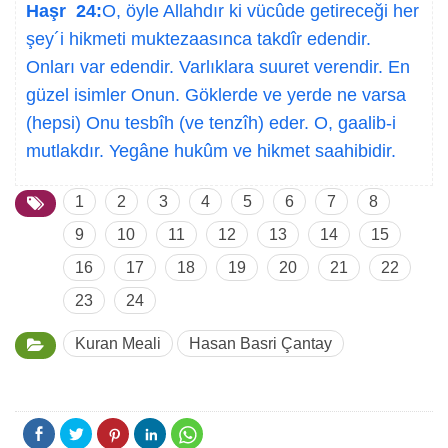
Haşr 24:
O, öyle Allahdır ki vücûde getireceği her
şey´i hikmeti muktezaasınca takdîr edendir.
Onları var edendir. Varlıklara suuret verendir. En
güzel isimler Onun. Göklerde ve yerde ne varsa
(hepsi) Onu tesbîh (ve tenzîh) eder. O, gaalib-i
mutlakdır. Yegâne hukûm ve hikmet saahibidir.
1
2
3
4
5
6
7
8
9
10
11
12
13
14
15
16
17
18
19
20
21
22
23
24
Kuran Meali
Hasan Basri Çantay