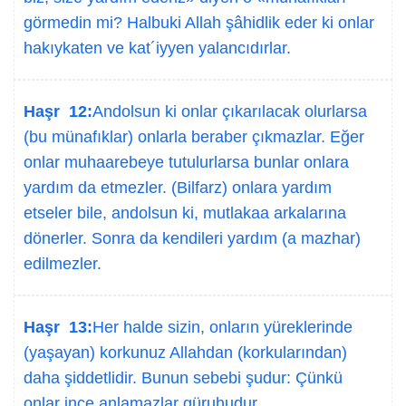
görmedin mi? Halbuki Allah şâhidlik eder ki onlar
hakıykaten ve kat´iyyen yalancıdırlar.
Haşr 12:
Andolsun ki onlar çıkarılacak olurlarsa
(bu münafıklar) onlarla beraber çıkmazlar. Eğer
onlar muhaarebeye tutulurlarsa bunlar onlara
yardım da etmezler. (Bilfarz) onlara yardım
etseler bile, andolsun ki, mutlakaa arkalarına
dönerler. Sonra da kendileri yardım (a mazhar)
edilmezler.
Haşr 13:
Her halde sizin, onların yüreklerinde
(yaşayan) korkunuz Allahdan (korkularından)
daha şiddetlidir. Bunun sebebi şudur: Çünkü
onlar ince anlamazlar güruhudur.