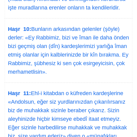
işte muradlarına erenler onların ta kendileridir.
Haşr 10:
Bunların arkasından gelenler (şöyle)
derler: «Ey Rabbimiz, bizi ve îman ile daha önden
bizi geçmiş olan (dîn) kardeşlerimizi yarlığa îman
etmiş olanlar için kalblerinizde bir kîn bırakma. Ey
Rabbimiz, şübhesiz ki sen çok esirgeyicisin, çok
merhametlisin».
Haşr 11:
Ehl-i kitabdan o küfreden kardeşlerine
«Andolsun, eğer siz yurdlarınızdan çıkarılırsanız
biz de muhakkak sizinle beraber çıkarız. Sizin
aleyhinizde hiçbir kimseye ebedî itaat etmeyiz.
Eğer sizinle harbedilirse muhakkak ve muhakkak
biz, size yardım ederiz» diyen o «münafıkları