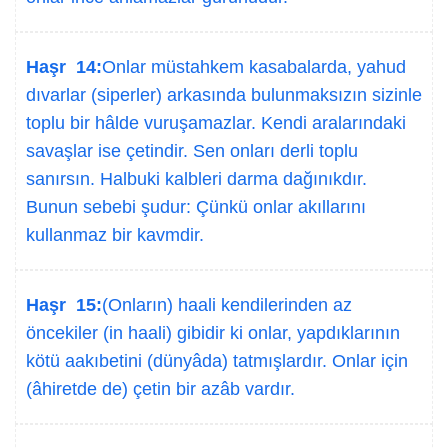
Haşr 14:
Onlar müstahkem kasabalarda, yahud
dıvarlar (siperler) arkasında bulunmaksızın sizinle
toplu bir hâlde vuruşamazlar. Kendi aralarındaki
savaşlar ise çetindir. Sen onları derli toplu
sanırsın. Halbuki kalbleri darma dağınıkdır.
Bunun sebebi şudur: Çünkü onlar akıllarını
kullanmaz bir kavmdir.
Haşr 15:
(Onların) haali kendilerinden az
öncekiler (in haali) gibidir ki onlar, yapdıklarının
kötü aakıbetini (dünyâda) tatmışlardır. Onlar için
(âhiretde de) çetin bir azâb vardır.