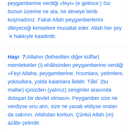
peygamberine verdiği «feyi» (e gelince:) Siz
bunun üzerine ne ata, ne deveye binib
koşmadınız. Fakat Allah peygamberlerini
dileyeceği kimselere musallat eder. Allah her şey
´e hakkıyle kaadirdir.
Haşr 7:
Allahın (fethedilen diğer küffar)
memleketler (i) ehâlisinden peygamberine verdiği
«Feyi Allaha, peygamberine, hısımlara, yetimlere,
yoksullara, yolda kalanlara âiddir. Tâki´ (bu
mallar) içinizden (yalınız) zenginler arasında
dolaşan bir devlet olmasın. Peygamber size ne
verdiyse onu alın, size ne yasak etdiyse ondan
da sakının. Allahdan korkun. Çünkü Allah (ın)
azâbı çetindir.