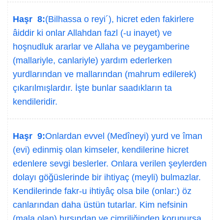
Haşr 8:
(Bilhassa o reyi´), hicret eden fakirlere
âiddir ki onlar Allahdan fazl (-u inayet) ve
hoşnudluk ararlar ve Allaha ve peygamberine
(mallariyle, canlariyle) yardım ederlerken
yurdlarından ve mallarından (mahrum edilerek)
çıkarılmışlardır. İşte bunlar saadıkların ta
kendileridir.
Haşr 9:
Onlardan evvel (Medîneyi) yurd ve îman
(evi) edinmiş olan kimseler, kendilerine hicret
edenlere sevgi beslerler. Onlara verilen şeylerden
dolayı göğüslerinde bir ihtiyaç (meyli) bulmazlar.
Kendilerinde fakr-u ihtiyâç olsa bile (onlar:) öz
canlarından daha üstün tutarlar. Kim nefsinin
(mala olan) hırsından ve cimriliğinden korunursa