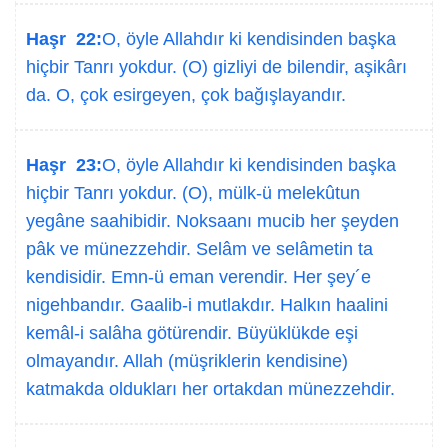
Haşr 22:
O, öyle Allahdır ki kendisinden başka
hiçbir Tanrı yokdur. (O) gizliyi de bilendir, aşikârı
da. O, çok esirgeyen, çok bağışlayandır.
Haşr 23:
O, öyle Allahdır ki kendisinden başka
hiçbir Tanrı yokdur. (O), mülk-ü melekûtun
yegâne saahibidir. Noksaanı mucib her şeyden
pâk ve münezzehdir. Selâm ve selâmetin ta
kendisidir. Emn-ü eman verendir. Her şey´e
nigehbandır. Gaalib-i mutlakdır. Halkın haalini
kemâl-i salâha götürendir. Büyüklükde eşi
olmayandır. Allah (müşriklerin kendisine)
katmakda oldukları her ortakdan münezzehdir.