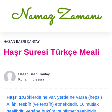
Namaz Zamanı
HASAN BASRI ÇANTAY
Haşr Suresi Türkçe Meali
Hasan Basri Çantay
Kur'an müfessiri
Haşr 1:
Göklerde ne var, yerde ne varsa (hepsi)
Allâhı tesbîh (ve tenzîh) etmekdedir. O, mutlak
gaalibdir, yegâne hukûm ve hikmet saahibidir.