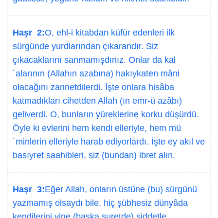
Haşr 2:
O, ehl-i kitabdan küfür edenleri ilk
sürgünde yurdlarından çıkarandır. Siz
çıkacaklarını sanmamışdınız. Onlar da kal
´alarının (Allahın azabına) hakıykaten mâni
olacağını zannetdilerdi. İşte onlara hisâba
katmadıkları cihetden Allah (ın emr-ü azâbı)
geliverdi. O, bunların yüreklerine korku düşürdü.
Öyle ki evlerini hem kendi elleriyle, hem mü
´minlerin elleriyle harab ediyorlardı. İşte ey akıl ve
basıyret saahibleri, siz (bundan) ibret alın.
Haşr 3:
Eğer Allah, onların üstüne (bu) sürgünü
yazmamış olsaydı bile, hiç şübhesiz dünyâda
kendilerini yine (başka suretde) şiddetle