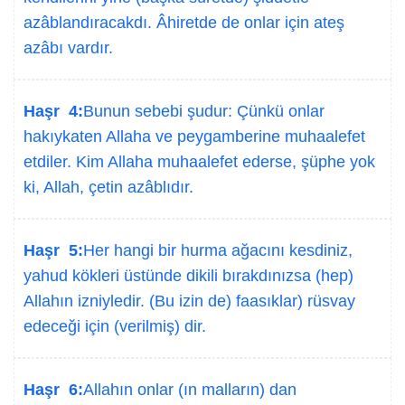
azâblandıracakdı. Âhiretde de onlar için ateş
azâbı vardır.
Haşr 4:
Bunun sebebi şudur: Çünkü onlar
hakıykaten Allaha ve peygamberine muhaalefet
etdiler. Kim Allaha muhaalefet ederse, şüphe yok
ki, Allah, çetin azâblıdır.
Haşr 5:
Her hangi bir hurma ağacını kesdiniz,
yahud kökleri üstünde dikili bırakdınızsa (hep)
Allahın izniyledir. (Bu izin de) faasıklar) rüsvay
edeceği için (verilmiş) dir.
Haşr 6:
Allahın onlar (ın malların) dan