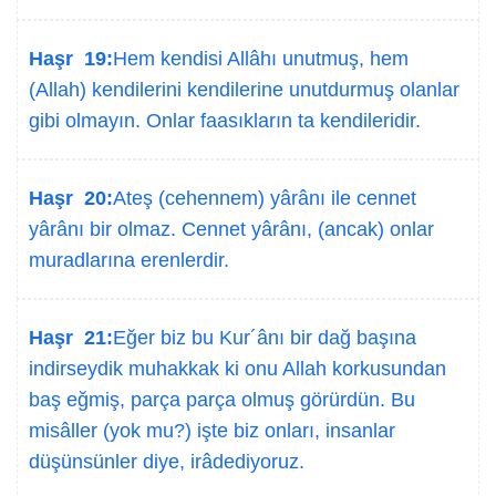
Haşr 19:
Hem kendisi Allâhı unutmuş, hem
(Allah) kendilerini kendilerine unutdurmuş olanlar
gibi olmayın. Onlar faasıkların ta kendileridir.
Haşr 20:
Ateş (cehennem) yârânı ile cennet
yârânı bir olmaz. Cennet yârânı, (ancak) onlar
muradlarına erenlerdir.
Haşr 21:
Eğer biz bu Kur´ânı bir dağ başına
indirseydik muhakkak ki onu Allah korkusundan
baş eğmiş, parça parça olmuş görürdün. Bu
misâller (yok mu?) işte biz onları, insanlar
düşünsünler diye, irâdediyoruz.