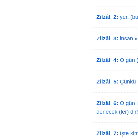
Zilzâl 2:
yer, (büt
Zilzâl 3:
insan «
Zilzâl 4:
O gün (y
Zilzâl 5:
Çünkü R
Zilzâl 6:
O gün in
dönecek (ler) dir!
Zilzâl 7:
İşte kim