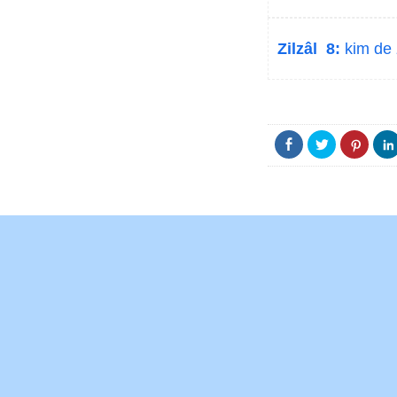
Zilzâl 8:
kim de z