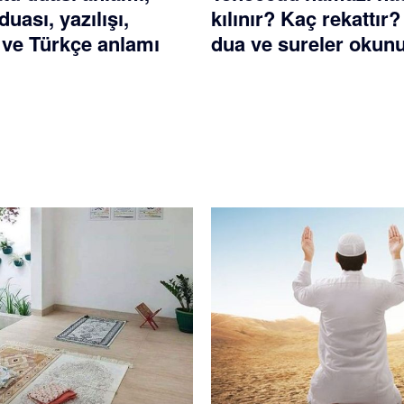
duası, yazılışı,
kılınır? Kaç rekattır
ve Türkçe anlamı
dua ve sureler okun