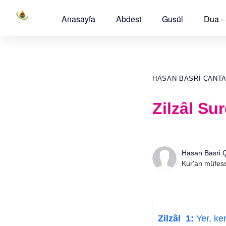
Anasayfa
Abdest
Gusül
Dua -
HASAN BASRI ÇANT
Zilzâl Su
Hasan Basri 
Kur'an müfess
Zilzâl 1:
Yer, ken