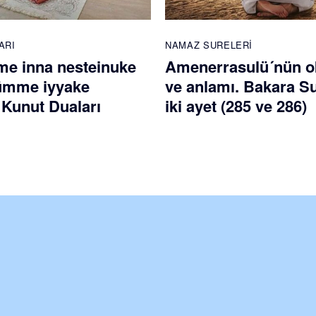
ARI
NAMAZ SURELERI
e inna nesteinuke
Amenerrasulü´nün 
ümme iyyake
ve anlamı. Bakara S
 Kunut Duaları
iki ayet (285 ve 286)