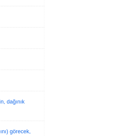
in, dağınık
bını) görecek,