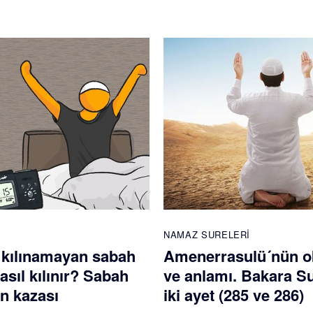
NAMAZ SURELERI
 kılınamayan sabah
Amenerrasulü´nün 
sıl kılınır? Sabah
ve anlamı. Bakara S
n kazası
iki ayet (285 ve 286)