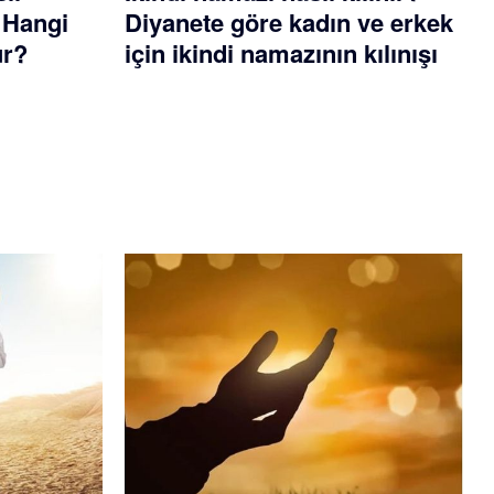
? Hangi
Diyanete göre kadın ve erkek
ur?
için ikindi namazının kılınışı