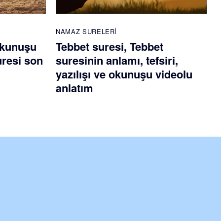
NAMAZ SURELERI
okunuşu
Tebbet suresi, Tebbet
uresi son
suresinin anlamı, tefsiri,
yazılışı ve okunuşu videolu
anlatım