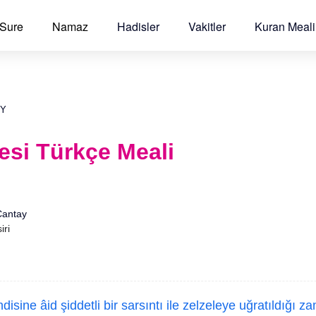
 Sure
Namaz
Hadisler
Vakitler
Kuran Meali
AY
resi Türkçe Meali
Çantay
iri
disine âid şiddetli bir sarsıntı ile zelzeleye uğratıldığı z