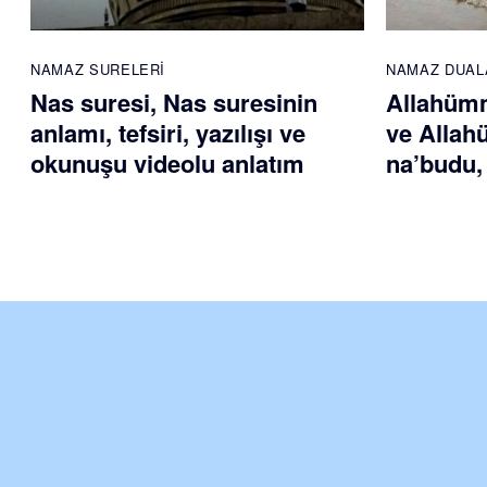
NAMAZ SURELERI
NAMAZ DUAL
Nas suresi, Nas suresinin
Allahümm
anlamı, tefsiri, yazılışı ve
ve Allah
okunuşu videolu anlatım
na’budu,