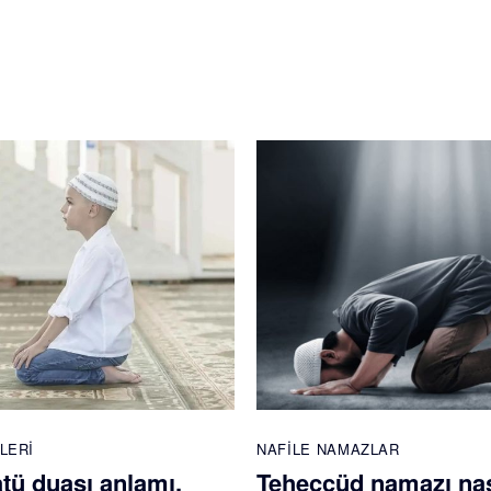
LERI
NAFILE NAMAZLAR
atü duası anlamı,
Teheccüd namazı nas