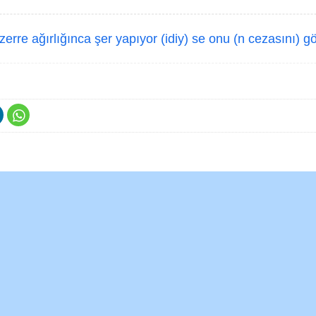
erre ağırlığınca şer yapıyor (idiy) se onu (n cezasını) g