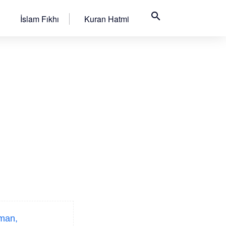
search
İslam Fıkhı
Kuran Hatmi
aman,