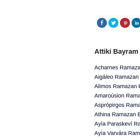
Attiki Bayram
Acharnes Ramazan
Aigáleo Ramazan 
Alimos Ramazan B
Amaroúsion Ramaz
Asprópirgos Rama
Athina Ramazan B
Ayía Paraskeví R
Ayía Varvára Ram