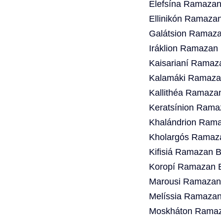
Elefsína Ramazan
Ellinikón Ramazan
Galátsion Ramaza
Iráklion Ramazan 
Kaisarianí Ramaz
Kalamáki Ramazan
Kallithéa Ramaza
Keratsínion Rama
Khalándrion Rama
Kholargós Ramaza
Kifisiá Ramazan B
Koropí Ramazan B
Marousi Ramazan 
Melíssia Ramazan
Moskháton Ramaza