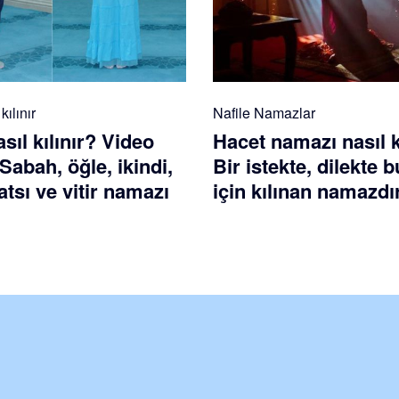
ılınır
Nafile Namazlar
ıl kılınır? Video
Hacet namazı nasıl k
 Sabah, öğle, ikindi,
Bir istekte, dilekte
tsı ve vitir namazı
için kılınan namazdı