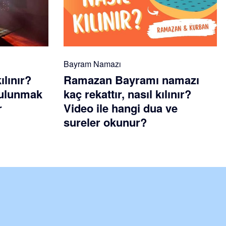
Bayram Namazı
ılınır?
Ramazan Bayramı namazı
 bulunmak
kaç rekattır, nasıl kılınır?
r
Video ile hangi dua ve
sureler okunur?