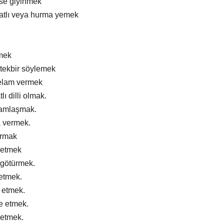
ise giyinmek
atlı veya hurma yemek
mek
tekbir söylemek
elam vermek
lı dilli olmak.
ramlaşmak.
a vermek.
ırmak
 etmek
 götürmek.
 etmek.
m etmek.
e etmek.
 etmek.