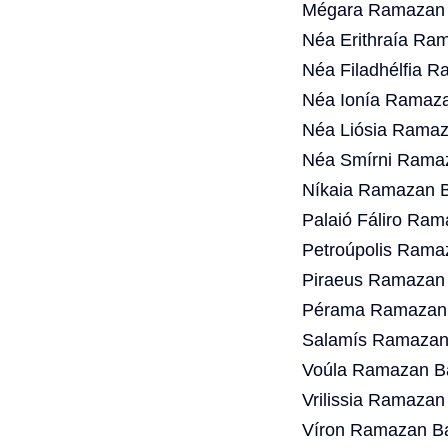
Mégara Ramazan B
Néa Erithraía Ra
Néa Filadhélfia 
Néa Ionía Ramaza
Néa Liósia Ramaz
Néa Smírni Ramaz
Níkaia Ramazan B
Palaió Fáliro Ram
Petroúpolis Rama
Piraeus Ramazan 
Pérama Ramazan 
Salamís Ramazan 
Voúla Ramazan Ba
Vrilissia Ramazan
Víron Ramazan Ba