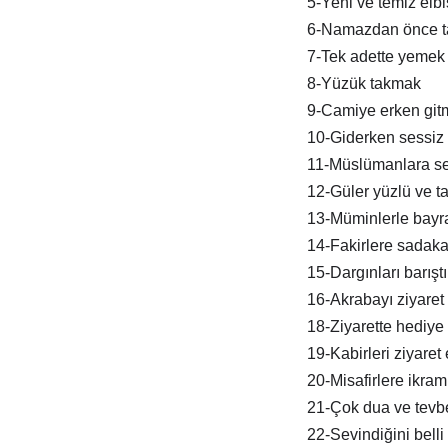
5-Yeni ve temiz elb
6-Namazdan önce t
7-Tek adette yemek
8-Yüzük takmak
9-Camiye erken git
10-Giderken sessiz 
11-Müslümanlara s
12-Güler yüzlü ve tat
13-Müminlerle bay
14-Fakirlere sadak
15-Dargınları barışt
16-Akrabayı ziyaret
18-Ziyarette hediye
19-Kabirleri ziyaret
20-Misafirlere ikra
21-Çok dua ve tevb
22-Sevindiğini belli