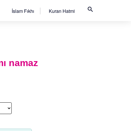
search
İslam Fıkhı
Kuran Hatmi
amı namaz