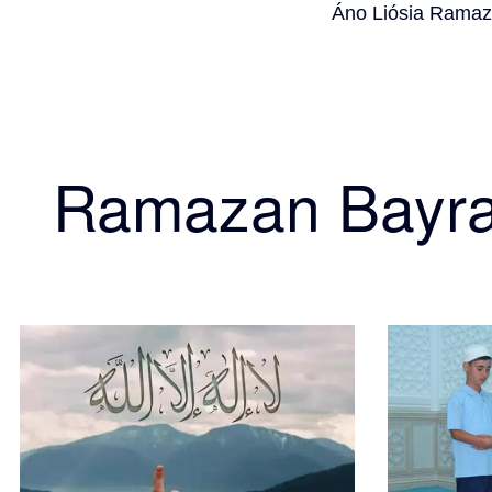
Áno Liósia Ramaz
Ramazan Bayr