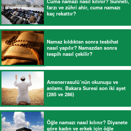
Cuma namazı nasıl kılınır? Sünneti,
farzı ve zühri ahir, cuma namazı
kaç rekattır?
Namaz kıldıktan sonra tesbihat
nasıl yapılır? Namazdan sonra
tespih nasıl çekilir?
Amenerrasulü´nün okunuşu ve
anlamı. Bakara Suresi son iki ayet
(285 ve 286)
Öğle namazı nasıl kılınır? Diyanete
göre kadın ve erkek için öğle