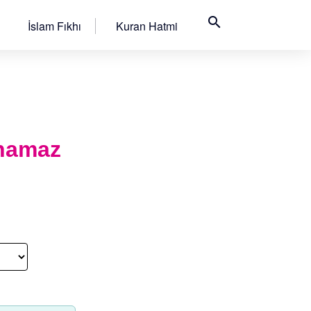
search
İslam Fıkhı
Kuran Hatmi
 namaz