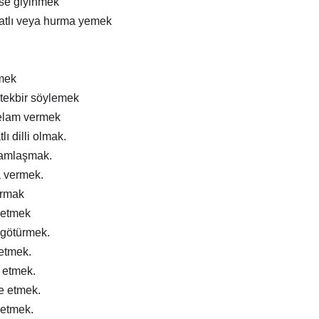
ise giyinmek
atlı veya hurma yemek
mek
tekbir söylemek
elam vermek
lı dilli olmak.
ramlaşmak.
a vermek.
ırmak
 etmek
 götürmek.
 etmek.
m etmek.
e etmek.
 etmek.