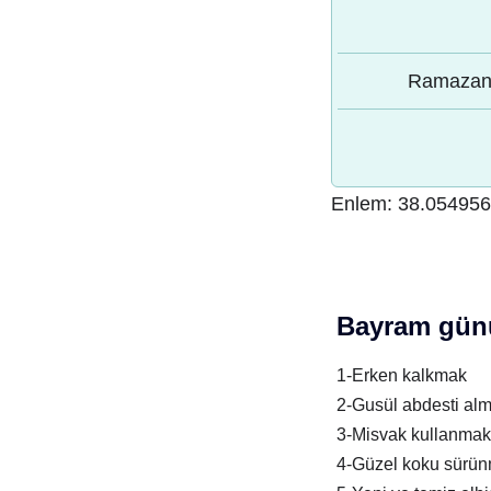
Ramazan 
Enlem:
38.05495
Bayram günü
1-Erken kalkmak
2-Gusül abdesti al
3-Misvak kullanmak
4-Güzel koku sürü