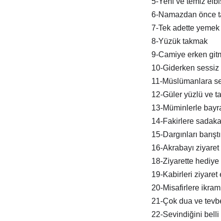
5-Yeni ve temiz elb
6-Namazdan önce t
7-Tek adette yemek
8-Yüzük takmak
9-Camiye erken git
10-Giderken sessiz 
11-Müslümanlara s
12-Güler yüzlü ve tat
13-Müminlerle bay
14-Fakirlere sadak
15-Dargınları barışt
16-Akrabayı ziyaret
18-Ziyarette hediye
19-Kabirleri ziyaret
20-Misafirlere ikra
21-Çok dua ve tevb
22-Sevindiğini belli