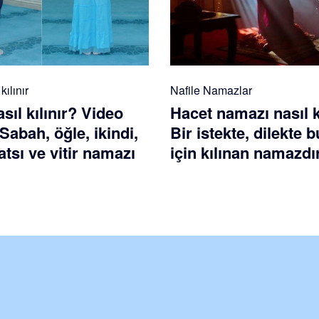
ılınır
Nafile Namazlar
ıl kılınır? Video
Hacet namazı nasıl k
 Sabah, öğle, ikindi,
Bir istekte, dilekte
tsı ve vitir namazı
için kılınan namazdı