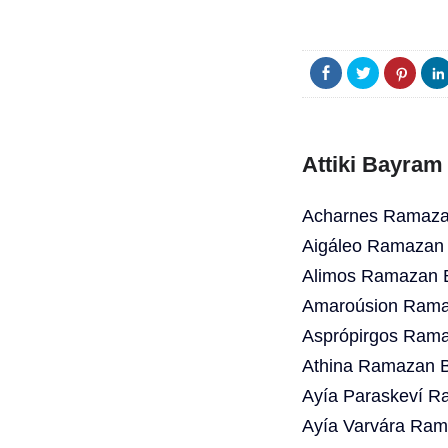
Attiki Bayram
Acharnes Ramazan
Aigáleo Ramazan 
Alimos Ramazan B
Amaroúsion Ramaz
Asprópirgos Rama
Athina Ramazan B
Ayía Paraskeví R
Ayía Varvára Ram