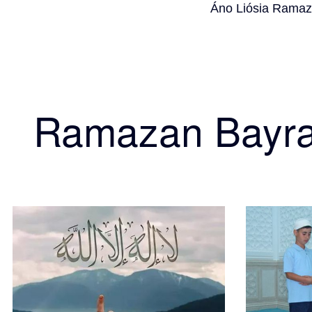
Áno Liósia Ramaz
Ramazan Bayr