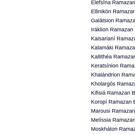
Elefsína Ramazan
Ellinikón Ramazan
Galátsion Ramaza
Iráklion Ramazan 
Kaisarianí Ramaz
Kalamáki Ramazan
Kallithéa Ramaza
Keratsínion Rama
Khalándrion Rama
Kholargós Ramaza
Kifisiá Ramazan B
Koropí Ramazan B
Marousi Ramazan 
Melíssia Ramazan
Moskháton Ramaza