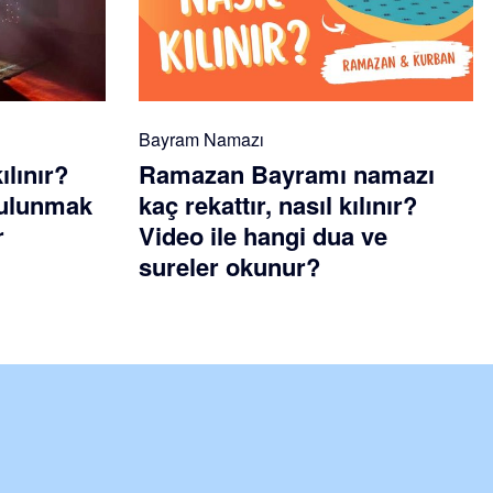
Bayram Namazı
ılınır?
Ramazan Bayramı namazı
 bulunmak
kaç rekattır, nasıl kılınır?
r
Video ile hangi dua ve
sureler okunur?