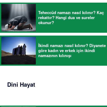
Teheccüd namazı nasıl kılınır? Kaç
rekattır? Hangi dua ve sureler
okunur?
İkindi namazı nasıl kılınır? Diyanete
göre kadın ve erkek için ikindi
namazının kılınışı
Dini Hayat