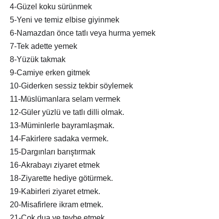
4-Güzel koku sürünmek
5-Yeni ve temiz elbise giyinmek
6-Namazdan önce tatlı veya hurma yemek
7-Tek adette yemek
8-Yüzük takmak
9-Camiye erken gitmek
10-Giderken sessiz tekbir söylemek
11-Müslümanlara selam vermek
12-Güler yüzlü ve tatlı dilli olmak.
13-Müminlerle bayramlaşmak.
14-Fakirlere sadaka vermek.
15-Dargınları barıştırmak
16-Akrabayı ziyaret etmek
18-Ziyarette hediye götürmek.
19-Kabirleri ziyaret etmek.
20-Misafirlere ikram etmek.
21-Çok dua ve tevbe etmek.