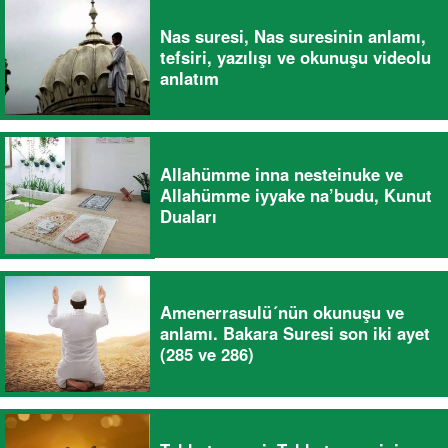
Nas suresi, Nas suresinin anlamı,
tefsiri, yazılışı ve okunuşu videolu
anlatım
Allahümme inna nesteinuke ve
Allahümme iyyake na’budu, Kunut
Duaları
Amenerrasulü´nün okunuşu ve
anlamı. Bakara Suresi son iki ayet
(285 ve 286)