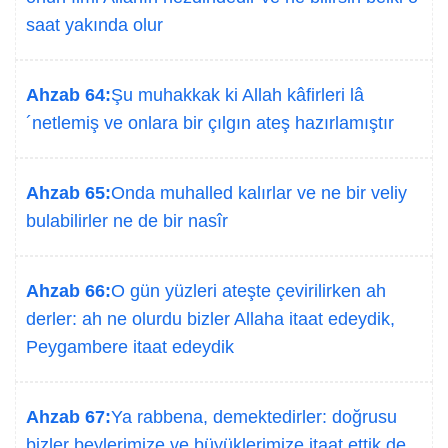
saat yakında olur
Ahzab 64:
Şu muhakkak ki Allah kâfirleri lâ
´netlemiş ve onlara bir çılgın ateş hazırlamıştır
Ahzab 65:
Onda muhalled kalırlar ve ne bir veliy
bulabilirler ne de bir nasîr
Ahzab 66:
O gün yüzleri ateşte çevirilirken ah
derler: ah ne olurdu bizler Allaha itaat edeydik,
Peygambere itaat edeydik
Ahzab 67:
Ya rabbena, demektedirler: doğrusu
bizler beylerimize ve büyüklerimize itaat ettik de