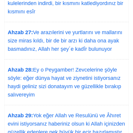
kulelerinden indirdi, bir kısmını katlediyordınız bir
kısmını esîr
Ahzab 27:
Ve arazılerini ve yurtlarını ve mallarını
size miras kıldı, bir de bir arzı ki daha ona ayak
basmadınız, Allah her şey´e kadîr bulunuyor
Ahzab 28:
Ey o Peygamber! Zevcelerine şöyle
söyle: eğer dünya hayat ve ziynetini istiyorsanız
haydi geliniz sizi donatayım ve güzellikle bırakıp
salıvereyim
Ahzab 29:
Yok eğer Allah ve Resulünü ve Âhıret
evini istiyorsanız haberiniz olsun ki Allah içinizden
güzellik edenlere pek büyük bir ecir hazırlamıştır