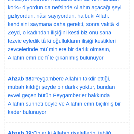
kork» diyordun da nefsinde Allahın açacağı şeyi
gizliyordun, nâsı sayıyordun, halbuki Allah,
kendisini saymana daha gerekti, sonra vaktâ ki
Zeyd, o kadından ilişiğini kesti biz onu sana
tezvic eyledik tâ ki oğullukların ilişiği kestikleri
zevcelerinde mü´minlere bir darlık olmasın,
Allahın emri de fi´le çıkarılmış bulunuyor
Ahzab 38:
Peygambere Allahın takdir ettiği,
mubah kıldığı şeyde bir darlık yoktur, bundan
evvel geçen bütün Peygamberler hakkında
Allahın sünneti böyle ve Allahın emri biçilmiş bir
kader bulunuyor
Ahzab 39:
Onlar ki Allahın risaletlerini tebliğ