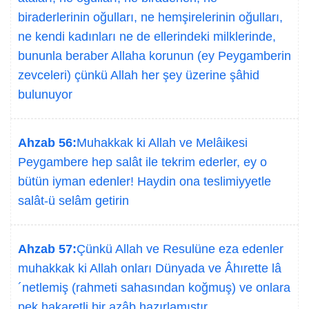
biraderlerinin oğulları, ne hemşirelerinin oğulları,
ne kendi kadınları ne de ellerindeki milklerinde,
bununla beraber Allaha korunun (ey Peygamberin
zevceleri) çünkü Allah her şey üzerine şâhid
bulunuyor
Ahzab 56:
Muhakkak ki Allah ve Melâikesi
Peygambere hep salât ile tekrim ederler, ey o
bütün iyman edenler! Haydin ona teslimiyyetle
salât-ü selâm getirin
Ahzab 57:
Çünkü Allah ve Resulüne eza edenler
muhakkak ki Allah onları Dünyada ve Âhırette lâ
´netlemiş (rahmeti sahasından koğmuş) ve onlara
pek hakaretli bir azâb hazırlamıştır