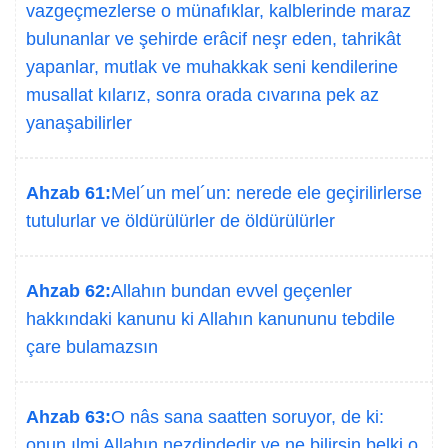
vazgeçmezlerse o münafıklar, kalblerinde maraz
bulunanlar ve şehirde erâcif neşr eden, tahrikât
yapanlar, mutlak ve muhakkak seni kendilerine
musallat kılarız, sonra orada cıvarına pek az
yanaşabilirler
Ahzab 61:
Mel´un mel´un: nerede ele geçirilirlerse
tutulurlar ve öldürülürler de öldürülürler
Ahzab 62:
Allahın bundan evvel geçenler
hakkındaki kanunu ki Allahın kanununu tebdile
çare bulamazsın
Ahzab 63:
O nâs sana saatten soruyor, de ki:
onun ılmi Allahın nezdindedir ve ne bilirsin belki o