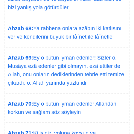
bizi yanlış yola götürdüler
Ahzab 68:
Ya rabbena onlara azâbın iki katlısını
ver ve kendilerini büyük bir lâ´net ile lâ´netle
Ahzab 69:
Ey o bütün iyman edenler! Sizler o,
Musâya ezâ edenler gibi olmayın, ezâ ettiler de
Allah, onu onların dediklerinden tebrie etti temize
çıkardı, o, Allah yanında yüzlü idi
Ahzab 70:
Ey o bütün iyman edenler Allahdan
korkun ve sağlam söz söyleyin
Ahzab 71:
Ki işinizi yoluna koysun ve