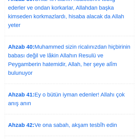
ederler ve ondan korkarlar, Allahdan başka
kimseden korkmazlardı, hisaba alacak da Allah
yeter
Ahzab 40:
Muhammed sizin ricalınızdan hiçbirinin
babası değil ve lâkin Allahın Resulü ve
Peygamberin hatemidir, Allah, her şeye alîm
bulunuyor
Ahzab 41:
Ey o bütün iyman edenler! Allahı çok
anış anın
Ahzab 42:
Ve ona sabah, akşam tesbîh edin