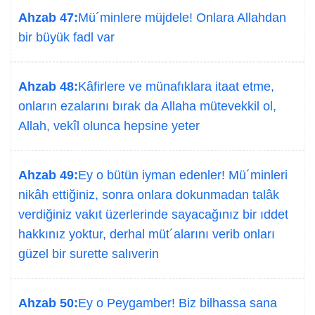
Ahzab 47:
Mü´minlere müjdele! Onlara Allahdan
bir büyük fadl var
Ahzab 48:
Kâfirlere ve münafıklara itaat etme,
onların ezalarını bırak da Allaha mütevekkil ol,
Allah, vekîl olunca hepsine yeter
Ahzab 49:
Ey o bütün iyman edenler! Mü´minleri
nikâh ettiğiniz, sonra onlara dokunmadan talâk
verdiğiniz vakıt üzerlerinde sayacağınız bir ıddet
hakkınız yoktur, derhal müt´alarını verib onları
güzel bir surette salıverin
Ahzab 50:
Ey o Peygamber! Biz bilhassa sana