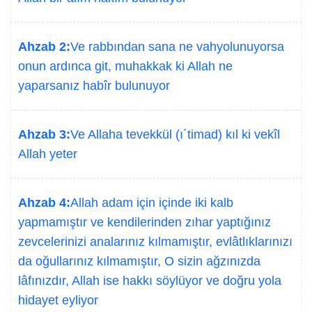
Ahzab 2:
Ve rabbından sana ne vahyolunuyorsa
onun ardınca git, muhakkak ki Allah ne
yaparsanız habîr bulunuyor
Ahzab 3:
Ve Allaha tevekkül (ı´timad) kıl ki vekîl
Allah yeter
Ahzab 4:
Allah adam için içinde iki kalb
yapmamıştır ve kendilerinden zıhar yaptığınız
zevcelerinizi analarınız kılmamıştır, evlâtlıklarınızı
da oğullarınız kılmamıştır, O sizin ağzınızda
lâfınızdır, Allah ise hakkı söylüyor ve doğru yola
hidayet eyliyor