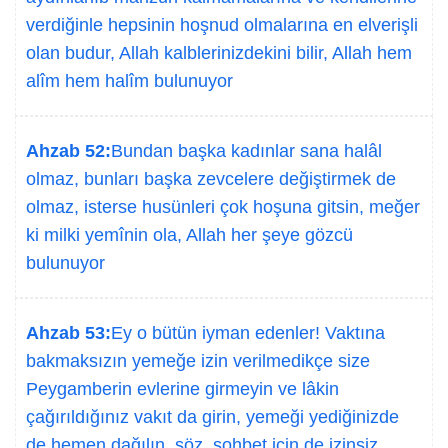
verdiğinle hepsinin hoşnud olmalarına en elverişli
olan budur, Allah kalblerinizdekini bilir, Allah hem
alîm hem halîm bulunuyor
Ahzab 52:
Bundan başka kadınlar sana halâl
olmaz, bunları başka zevcelere değiştirmek de
olmaz, isterse husünleri çok hoşuna gitsin, meğer
ki milki yemînin ola, Allah her şeye gözcü
bulunuyor
Ahzab 53:
Ey o bütün iyman edenler! Vaktına
bakmaksızın yemeğe izin verilmedikçe size
Peygamberin evlerine girmeyin ve lâkin
çağırıldığınız vakıt da girin, yemeği yediğinizde
de hemen dağılın, söz, sohbet için de izinsiz