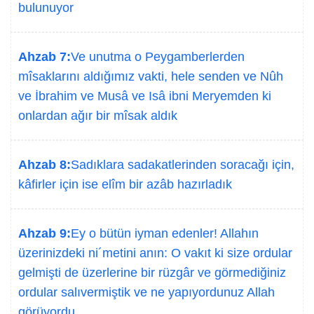
bulunuyor
Ahzab 7:
Ve unutma o Peygamberlerden
mîsaklarını aldığımız vakti, hele senden ve Nûh
ve İbrahim ve Musâ ve Isâ ibni Meryemden ki
onlardan ağır bir mîsak aldık
Ahzab 8:
Sadıklara sadakatlerinden soracağı için,
kâfirler için ise elîm bir azâb hazırladık
Ahzab 9:
Ey o bütün iyman edenler! Allahın
üzerinizdeki ni´metini anın: O vakıt ki size ordular
gelmişti de üzerlerine bir rüzgâr ve görmediğiniz
ordular salıvermiştik ve ne yapıyordunuz Allah
görüyordu