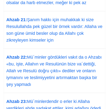
olsalar da harb etmezler, meğer ki pek az
Ahzab 21:
Şanım hakkı için muhakkak ki size
Resulullahda pek güzel bir örnek vardır: Allaha ve
son güne ümid besler olup da Allahı çok
zikreyleyen kimseler için
Ahzab 22:
Mü´minler gördükleri vakıt da o Ahzabı
«bu, işte, Allahın ve Resulünün bize va´dettiği,
Allah ve Resulü doğru çıktı» dediler ve onların
iymanını ve teslimiyyetini artırmaktan başka bir
şey yapmadı
Ahzab 23:
Mü´minlerdendir o erler ki Allaha
verdikleri ahde sadakat ettiler, kimi adağını ödedi