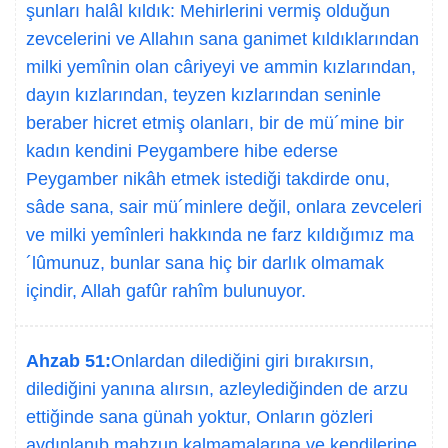
şunları halâl kıldık: Mehirlerini vermiş olduğun
zevcelerini ve Allahın sana ganimet kıldıklarından
milki yemînin olan câriyeyi ve ammin kızlarından,
dayın kızlarından, teyzen kızlarından seninle
beraber hicret etmiş olanları, bir de mü´mine bir
kadın kendini Peygambere hibe ederse
Peygamber nikâh etmek istediği takdirde onu,
sâde sana, sair mü´minlere değil, onlara zevceleri
ve milki yemînleri hakkında ne farz kıldığımız ma
´lûmunuz, bunlar sana hiç bir darlık olmamak
içindir, Allah gafûr rahîm bulunuyor.
Ahzab 51:
Onlardan dilediğini giri bırakırsın,
dilediğini yanına alırsın, azleylediğinden de arzu
ettiğinde sana günah yoktur, Onların gözleri
aydınlanıb mahzun kalmamalarına ve kendilerine