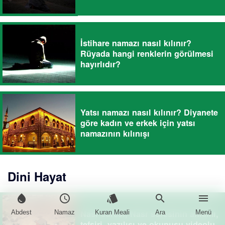
İstihare namazı nasıl kılınır?
Rüyada hangi renklerin görülmesi
hayırlıdır?
Yatsı namazı nasıl kılınır? Diyanete
göre kadın ve erkek için yatsı
namazının kılınışı
Dini Hayat
water_drop
schedule
style
search
menu
Nasr suresi, Nasr suresinin anlamı,
Abdest
Namaz
Kuran Meali
Ara
Menü
tefsiri, yazılışı ve okunuşu videolu