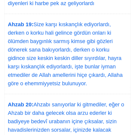
diyenleri ki harbe pek az geliyorlardı
Ahzab 19:
Size karşı kıskançlık ediyorlardı,
derken o korku hali gelince gördün onları ki
ölümden baygınlık sarmış kimse gibi gözleri
dönerek sana bakıyorlardı, derken o korku
gidince size keskin keskin diller sıyırdılar, hayra
karşı kıskançlık ediyorlardı, işte bunlar iyman
etmediler de Allah amellerini hiçe çıkardı, Allaha
göre o ehemmiyyetsiz bulunuyor.
Ahzab 20:
Ahzabı sanıyorlar ki gitmediler, eğer o
Ahzab bir daha gelecek olsa arzu ederler ki
badiyeye bedevî urabanın içine çıksalar, sizin
havadislerinizden sorsalar, içinizde kalacak