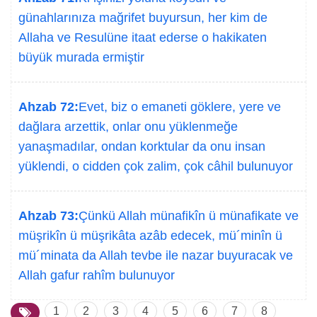
günahlarınıza mağrifet buyursun, her kim de
Allaha ve Resulüne itaat ederse o hakikaten
büyük murada ermiştir
Ahzab 72:
Evet, biz o emaneti göklere, yere ve
dağlara arzettik, onlar onu yüklenmeğe
yanaşmadılar, ondan korktular da onu insan
yüklendi, o cidden çok zalim, çok câhil bulunuyor
Ahzab 73:
Çünkü Allah münafikîn ü münafikate ve
müşrikîn ü müşrikâta azâb edecek, mü´minîn ü
mü´minata da Allah tevbe ile nazar buyuracak ve
Allah gafur rahîm bulunuyor
1
2
3
4
5
6
7
8