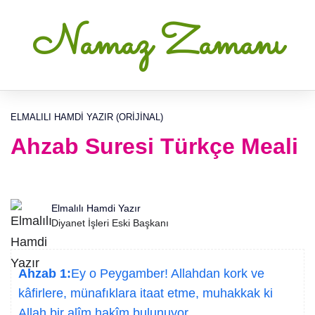
Namaz Zamanı
ELMALILI HAMDI YAZIR (ORIJINAL)
Ahzab Suresi Türkçe Meali
Elmalılı Hamdi Yazır
Diyanet İşleri Eski Başkanı
Ahzab 1:
Ey o Peygamber! Allahdan kork ve
kâfirlere, münafıklara itaat etme, muhakkak ki
Allah bir alîm hakîm bulunuyor