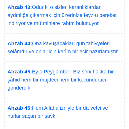
Ahzab 43:
Odur ki o sizleri karanlıklardan
aydınlığa çıkarmak için üzerinize feyz-u bereket
indiriyor ve mü´minlere rahîm bulunuyor
Ahzab 44:
Ona kavuşacakları gün tahiyyeleri
selâmdır ve onlar için kerîm bir ecir hazırlamıştır
Ahzab 45:
Ey o Peygamber! Biz seni hakka bir
şâhid hem bir müjdeci hem bir kocundurucu
gönderdik
Ahzab 46:
Hem Allaha izniyle bir da´vetçi ve
nurlar saçan bir şavk