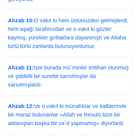
Ahzab 10:
O vakıt ki hem üstünüzden gelmişlerdi,
hem aşağı tarafınızdan ve o vakıt ki gözler
kaymış, yürekler gırtlaklara dayanmıştı ve Allaha
türlü türlü zanlarda bulunuyordunuz
Ahzab 11:
İşte burada mü´minler imtihan olunmuş
ve şiddetli bir surette sarsılmışlar da
sarsılmışlardı
Ahzab 12:
Ve o vakıt ki münafıklar ve kalblerinde
bir maraz bulunanlar «Allah ve Resulü bize bir
aldanıştan başka bir va´d yapmamış» diyorlardı