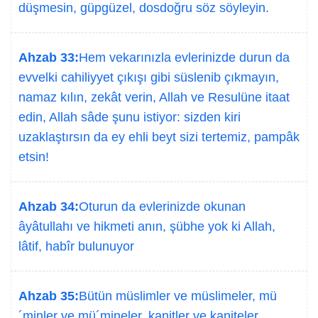
düşmesin, güpgüzel, dosdoğru söz söyleyin.
Ahzab 33:
Hem vekarınızla evlerinizde durun da
evvelki cahiliyyet çıkışı gibi süslenib çıkmayın,
namaz kılın, zekât verin, Allah ve Resulüne itaat
edin, Allah sâde şunu istiyor: sizden kiri
uzaklaştırsın da ey ehli beyt sizi tertemiz, pampâk
etsin!
Ahzab 34:
Oturun da evlerinizde okunan
âyâtullahı ve hikmeti anın, şübhe yok ki Allah,
lâtif, habîr bulunuyor
Ahzab 35:
Bütün müslimler ve müslimeler, mü
´minler ve mü´mineler, kanitler ve kaniteler,