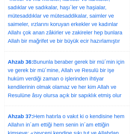
sadıklar ve sadıkalar, haşı´ler ve haşialar,
mütesaddıklar ve mütesaddikalar, saimler ve
saimeler, ırzlarını koruyan erkekler ve kadınlar
Allahı çok anan zâkirler ve zakireler hep bunlara
Allah bir mağrifet ve bir büyük ecir hazırlamıştır
Ahzab 36:
Bununla beraber gerek bir mü´min için
ve gerek bir mü´mine, Allah ve Resulü bir işe
huküm verdiği zaman o işlerinden ihtiyar
kendilerinin olmak olamaz ve her kim Allah ve
Resulüne âsıy olursa açık bir sapıklık etmiş olur
Ahzab 37:
Hem hatırla o vakıt ki o kendisine hem
Allahın in´am ettiği hem senin in´am ettiğin
kimseye: «zevceni kendine sıkı tut ve Allahdan