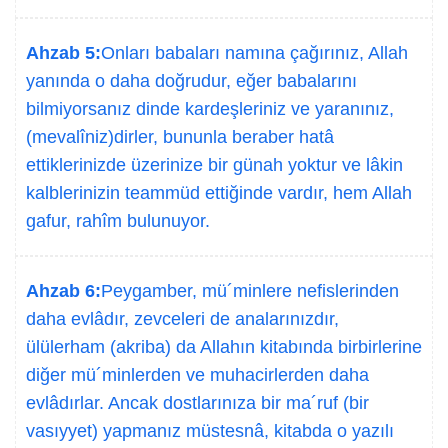
Ahzab 5:
Onları babaları namına çağırınız, Allah
yanında o daha doğrudur, eğer babalarını
bilmiyorsanız dinde kardeşleriniz ve yaranınız,
(mevalîniz)dirler, bununla beraber hatâ
ettiklerinizde üzerinize bir günah yoktur ve lâkin
kalblerinizin teammüd ettiğinde vardır, hem Allah
gafur, rahîm bulunuyor.
Ahzab 6:
Peygamber, mü´minlere nefislerinden
daha evlâdır, zevceleri de analarınızdır,
ülülerham (akriba) da Allahın kitabında birbirlerine
diğer mü´minlerden ve muhacirlerden daha
evlâdırlar. Ancak dostlarınıza bir ma´ruf (bir
vasıyyet) yapmanız müstesnâ, kitabda o yazılı