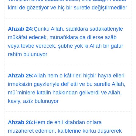
kimi de gözetiyor ve hiç bir suretle değiştirmediler
Ahzab 24:
Çünkü Allah, sadıklara sadakatleriyle
mükâfat edecek, münafıklara da dilerse azâb
veya tevbe verecek, şübhe yok ki Allah bir gafur
rahîm bulunuyor
Ahzab 25:
Allah hem o kâfirleri hiçbir hayra elleri
irmeksizin gayzleriyle def´etti ve bu suretle Allah,
mü´minlere kıtalin hakkından geliverdi ve Allah,
kaviy, azîz bulunuyor
Ahzab 26:
Hem de ehli kitabdan onlara
muzaheret edenleri, kalblerine korku düşürerek