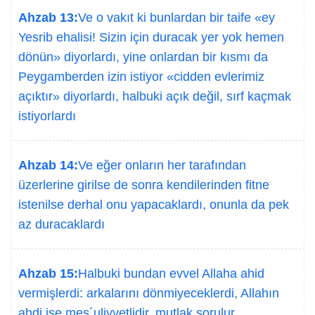
Ahzab 13:
Ve o vakıt ki bunlardan bir taife «ey
Yesrib ehalisi! Sizin için duracak yer yok hemen
dönün» diyorlardı, yine onlardan bir kısmı da
Peygamberden izin istiyor «cidden evlerimiz
açıktır» diyorlardı, halbuki açık değil, sırf kaçmak
istiyorlardı
Ahzab 14:
Ve eğer onların her tarafından
üzerlerine girilse de sonra kendilerinden fitne
istenilse derhal onu yapacaklardı, onunla da pek
az duracaklardı
Ahzab 15:
Halbuki bundan evvel Allaha ahid
vermişlerdi: arkalarını dönmiyeceklerdi, Allahın
ahdi ise mes´uliyyetlidir, mutlak sorulur