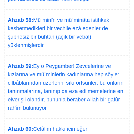
Ahzab 58:
Mü´minîn ve mü´minâta istihkak
kesbetmedikleri bir vechile ezâ edenler de
şübhesiz bir bühtan (açık bir vebal)
yüklenmişlerdir
Ahzab 59:
Ey o Peygamber! Zevcelerine ve
kızlarına ve mü´minlerin kadınlarına hep söyle:
cilbâblarından üzerlerini sıkı örtsünler, bu onların
tanınmalarına, tanınıp da eza edilmemelerine en
elverişli olandır, bununla beraber Allah bir gafûr
rahîm bulunuyor
Ahzab 60:
Celâlim hakkı için eğer