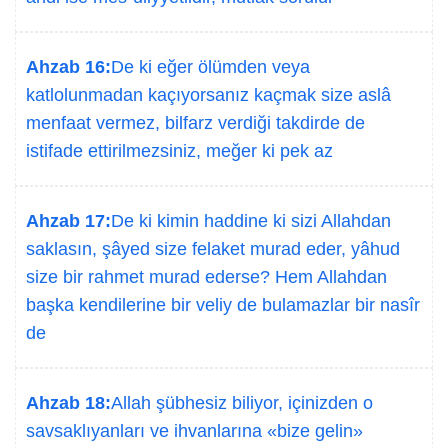
Ahzab 16:
De ki eğer ölümden veya
katlolunmadan kaçıyorsanız kaçmak size aslâ
menfaat vermez, bilfarz verdiği takdirde de
istifade ettirilmezsiniz, meğer ki pek az
Ahzab 17:
De ki kimin haddine ki sizi Allahdan
saklasın, şâyed size felaket murad eder, yâhud
size bir rahmet murad ederse? Hem Allahdan
başka kendilerine bir veliy de bulamazlar bir nasîr
de
Ahzab 18:
Allah şübhesiz biliyor, içinizden o
savsaklıyanları ve ihvanlarına «bize gelin»