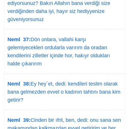
ediyorsunuz? Bakın Allahın bana verdiği size
verdiğinden daha iyi, hayır siz hediyyenize
güveniyorsunuz
Neml 37:
Dön onlara, vallahi karşı
gelemiyecekleri ordularla varırım da oradan
kendilerini zilletler içinde hor, hakıyr oldukları
halde çıkarırım
Neml 38:
Ey hey´et, dedi: kendileri teslim olarak
bana gelmezden evvel o kadının tahtını bana kim
getirir?
Neml 39:
Cinden bir ıfrit, ben, dedi: onu sana sen
makamından kalkmazdan evvel getiririm ve her