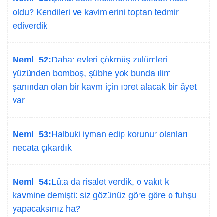
oldu? Kendileri ve kavimlerini toptan tedmir
ediverdik
Neml 52:
Daha: evleri çökmüş zulümleri
yüzünden bomboş, şübhe yok bunda ılim
şanından olan bir kavm için ıbret alacak bir âyet
var
Neml 53:
Halbuki iyman edip korunur olanları
necata çıkardık
Neml 54:
Lûta da risalet verdik, o vakıt ki
kavmine demişti: siz gözünüz göre göre o fuhşu
yapacaksınız ha?