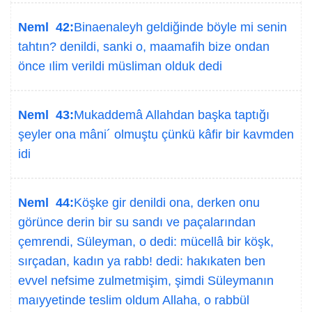
Neml 42:
Binaenaleyh geldiğinde böyle mi senin
tahtın? denildi, sanki o, maamafih bize ondan
önce ılim verildi müsliman olduk dedi
Neml 43:
Mukaddemâ Allahdan başka taptığı
şeyler ona mâni´ olmuştu çünkü kâfir bir kavmden
idi
Neml 44:
Köşke gir denildi ona, derken onu
görünce derin bir su sandı ve paçalarından
çemrendi, Süleyman, o dedi: mücellâ bir köşk,
sırçadan, kadın ya rabb! dedi: hakıkaten ben
evvel nefsime zulmetmişim, şimdi Süleymanın
maıyyetinde teslim oldum Allaha, o rabbül