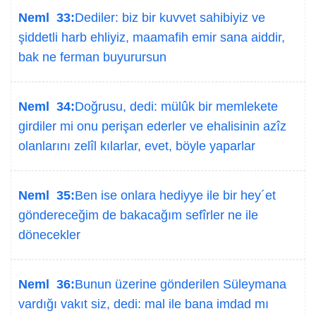
Neml 33:
Dediler: biz bir kuvvet sahibiyiz ve
şiddetli harb ehliyiz, maamafih emir sana aiddir,
bak ne ferman buyurursun
Neml 34:
Doğrusu, dedi: mülûk bir memlekete
girdiler mi onu perişan ederler ve ehalisinin azîz
olanlarını zelîl kılarlar, evet, böyle yaparlar
Neml 35:
Ben ise onlara hediyye ile bir hey´et
göndereceğim de bakacağım sefîrler ne ile
dönecekler
Neml 36:
Bunun üzerine gönderilen Süleymana
vardığı vakıt siz, dedi: mal ile bana imdad mı