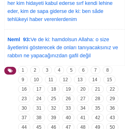
her kim hidayeti kabul ederse sırf kendi lehine
eder, kim de sapa giderse de ki: ben sâde
tehlükeyi haber verenlerdenim
Neml 93:
Ve de ki: hamdolsun Allaha: o size
âyetlerini gösterecek de onları tanıyacaksınız ve
rabbın ne yapacağınızdan gafil değil
1
2
3
4
5
6
7
8
9
10
11
12
13
14
15
16
17
18
19
20
21
22
23
24
25
26
27
28
29
30
31
32
33
34
35
36
37
38
39
40
41
42
43
44
45
46
47
48
49
50