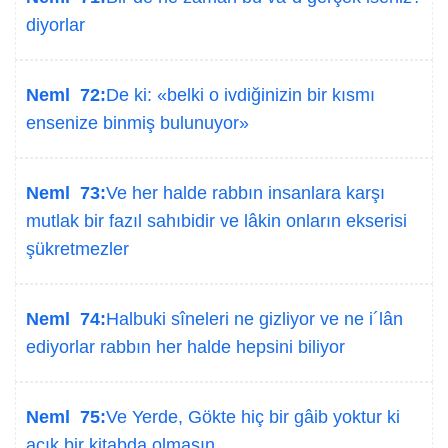
diyorlar
Neml 72:
De ki: «belki o ivdiğinizin bir kısmı
ensenize binmiş bulunuyor»
Neml 73:
Ve her halde rabbın insanlara karşı
mutlak bir fazıl sahıbidir ve lâkin onların ekserisi
şükretmezler
Neml 74:
Halbuki sîneleri ne gizliyor ve ne i´lân
ediyorlar rabbın her halde hepsini biliyor
Neml 75:
Ve Yerde, Gökte hiç bir gâib yoktur ki
açık bir kitabda olmasın