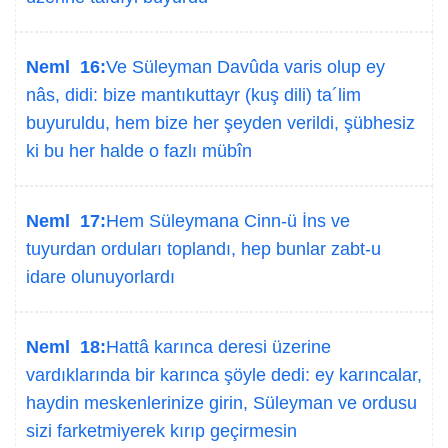
Neml 16:
Ve Süleyman Davûda varis olup ey
nâs, didi: bize mantıkuttayr (kuş dili) ta´lim
buyuruldu, hem bize her şeyden verildi, şübhesiz
ki bu her halde o fazlı mübîn
Neml 17:
Hem Süleymana Cinn-ü İns ve
tuyurdan orduları toplandı, hep bunlar zabt-u
idare olunuyorlardı
Neml 18:
Hattâ karınca deresi üzerine
vardıklarında bir karınca şöyle dedi: ey karıncalar,
haydin meskenlerinize girin, Süleyman ve ordusu
sizi farketmiyerek kırıp geçirmesin