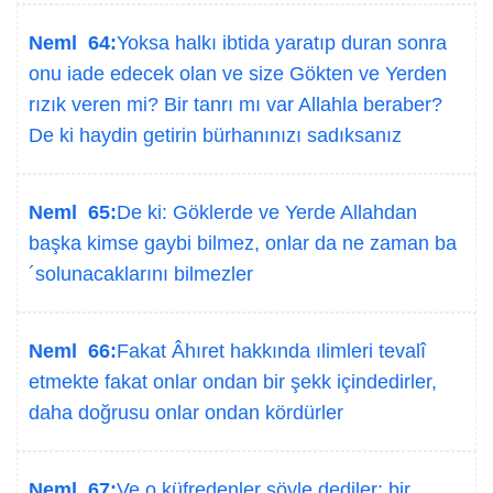
Neml 64:
Yoksa halkı ibtida yaratıp duran sonra
onu iade edecek olan ve size Gökten ve Yerden
rızık veren mi? Bir tanrı mı var Allahla beraber?
De ki haydin getirin bürhanınızı sadıksanız
Neml 65:
De ki: Göklerde ve Yerde Allahdan
başka kimse gaybi bilmez, onlar da ne zaman ba
´solunacaklarını bilmezler
Neml 66:
Fakat Âhıret hakkında ılimleri tevalî
etmekte fakat onlar ondan bir şekk içindedirler,
daha doğrusu onlar ondan kördürler
Neml 67:
Ve o küfredenler şöyle dediler: bir