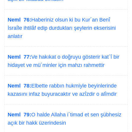
Neml 76:
Haberiniz olsun ki bu Kur´an Benî
İsraîle ihtilâf edip durdukları şeylerin ekserisini
anlatır
Neml 77:
Ve hakıkat o doğruyu gösterir kat´î bir
hidayet ve mü´minler için mahzı rahmettir
Neml 78:
Elbette rabbın hukmiyle beyinlerinde
kazasını infaz buyuracaktır ve azîzdir o alîmdir
Neml 79:
O halde Allaha i´timad et sen şübhesiz
açık bir hakk üzerindesin