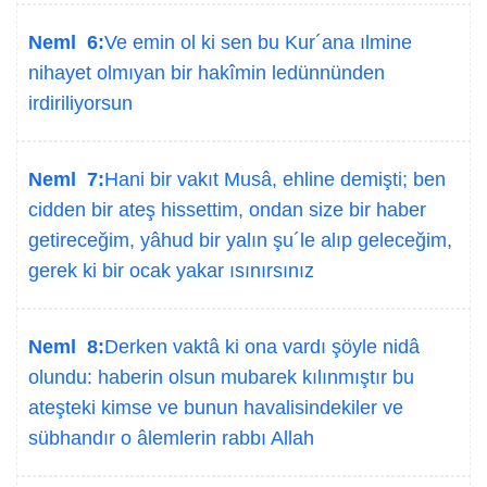
Neml 6:
Ve emin ol ki sen bu Kur´ana ılmine
nihayet olmıyan bir hakîmin ledünnünden
irdiriliyorsun
Neml 7:
Hani bir vakıt Musâ, ehline demişti; ben
cidden bir ateş hissettim, ondan size bir haber
getireceğim, yâhud bir yalın şu´le alıp geleceğim,
gerek ki bir ocak yakar ısınırsınız
Neml 8:
Derken vaktâ ki ona vardı şöyle nidâ
olundu: haberin olsun mubarek kılınmıştır bu
ateşteki kimse ve bunun havalisindekiler ve
sübhandır o âlemlerin rabbı Allah