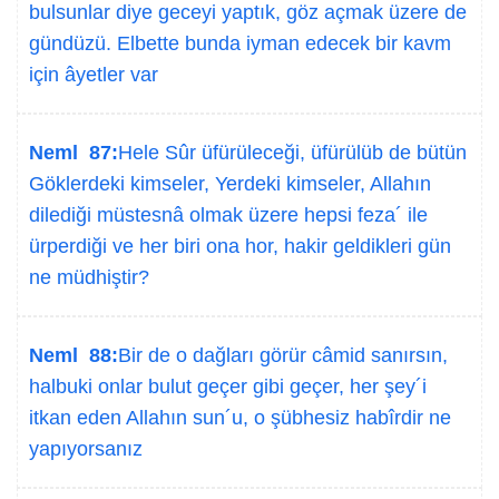
bulsunlar diye geceyi yaptık, göz açmak üzere de
gündüzü. Elbette bunda iyman edecek bir kavm
için âyetler var
Neml 87:
Hele Sûr üfürüleceği, üfürülüb de bütün
Göklerdeki kimseler, Yerdeki kimseler, Allahın
dilediği müstesnâ olmak üzere hepsi feza´ ile
ürperdiği ve her biri ona hor, hakir geldikleri gün
ne müdhiştir?
Neml 88:
Bir de o dağları görür câmid sanırsın,
halbuki onlar bulut geçer gibi geçer, her şey´i
itkan eden Allahın sun´u, o şübhesiz habîrdir ne
yapıyorsanız