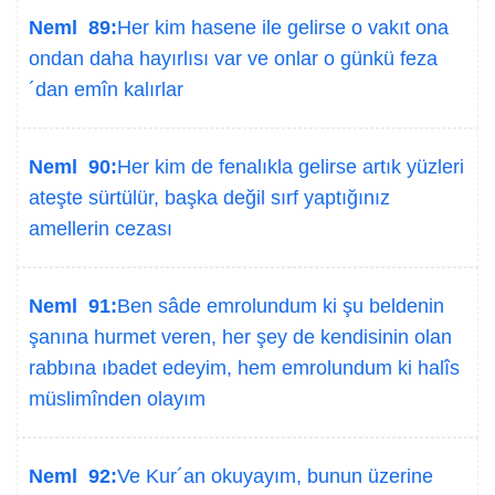
Neml 89:
Her kim hasene ile gelirse o vakıt ona
ondan daha hayırlısı var ve onlar o günkü feza
´dan emîn kalırlar
Neml 90:
Her kim de fenalıkla gelirse artık yüzleri
ateşte sürtülür, başka değil sırf yaptığınız
amellerin cezası
Neml 91:
Ben sâde emrolundum ki şu beldenin
şanına hurmet veren, her şey de kendisinin olan
rabbına ıbadet edeyim, hem emrolundum ki halîs
müslimînden olayım
Neml 92:
Ve Kur´an okuyayım, bunun üzerine