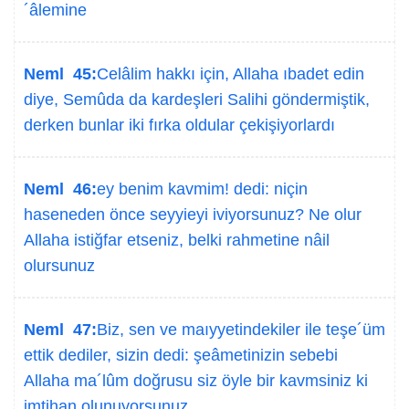
´âlemine
Neml 45:
Celâlim hakkı için, Allaha ıbadet edin
diye, Semûda da kardeşleri Salihi göndermiştik,
derken bunlar iki fırka oldular çekişiyorlardı
Neml 46:
ey benim kavmim! dedi: niçin
haseneden önce seyyieyi iviyorsunuz? Ne olur
Allaha istiğfar etseniz, belki rahmetine nâil
olursunuz
Neml 47:
Biz, sen ve maıyyetindekiler ile teşe´üm
ettik dediler, sizin dedi: şeâmetinizin sebebi
Allaha ma´lûm doğrusu siz öyle bir kavmsiniz ki
imtihan olunuyorsunuz