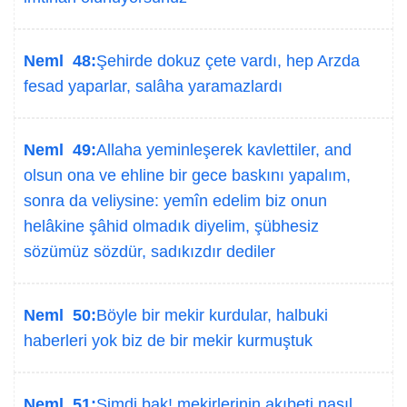
Neml 48:
Şehirde dokuz çete vardı, hep Arzda
fesad yaparlar, salâha yaramazlardı
Neml 49:
Allaha yeminleşerek kavlettiler, and
olsun ona ve ehline bir gece baskını yapalım,
sonra da veliysine: yemîn edelim biz onun
helâkine şâhid olmadık diyelim, şübhesiz
sözümüz sözdür, sadıkızdır dediler
Neml 50:
Böyle bir mekir kurdular, halbuki
haberleri yok biz de bir mekir kurmuştuk
Neml 51:
Şimdi bak! mekirlerinin akıbeti nasıl