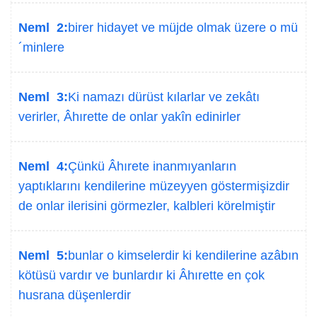
Neml 2:
birer hidayet ve müjde olmak üzere o mü
´minlere
Neml 3:
Ki namazı dürüst kılarlar ve zekâtı
verirler, Âhırette de onlar yakîn edinirler
Neml 4:
Çünkü Âhırete inanmıyanların
yaptıklarını kendilerine müzeyyen göstermişizdir
de onlar ilerisini görmezler, kalbleri körelmiştir
Neml 5:
bunlar o kimselerdir ki kendilerine azâbın
kötüsü vardır ve bunlardır ki Âhırette en çok
husrana düşenlerdir