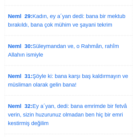
Neml 29:
Kadın, ey a´yan dedi: bana bir mektub
bırakıldı, bana çok mühim ve şayani tekrim
Neml 30:
Süleymandan ve, o Rahmân, rahîm
Allahın ismiyle
Neml 31:
Şöyle ki: bana karşı baş kaldırmayın ve
müsliman olarak gelin bana!
Neml 32:
Ey a´yan, dedi: bana emrimde bir fetvâ
verin, sizin huzurunuz olmadan ben hiç bir emri
kestirmiş değilim