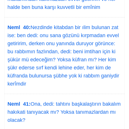
halde ben buna karşı kuvvetli bir emînim
Neml 40:
Nezdinde kitabdan bir ılim bulunan zat
ise: ben dedi: onu sana gözünü kırpmadan evvel
getiririm, derken onu yanında duruyor görünce:
bu rabbımın fazlından, dedi: beni imtihan için ki
şükür mü edeceğim? Yoksa küfran mı? Her kim
şükr ederse sırf kendi lehine eder, her kim de
küfranda bulunursa şübhe yok ki rabbım ganiydir
kerîmdir
Neml 41:
Ona, dedi: tahtını başkalaştırın bakalım
hakıkati tanıyacak mı? Yoksa tanımazlardan mı
olacak?