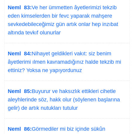
Neml 83:
Ve her ümmetten âyetlerimizi tekzib
eden kimselerden bir fevc yaparak mahşere
sevkedebileceğimiz gün artık onlar hep inzıbat
altında tevkıf olunurlar
Neml 84:
Nihayet geldikleri vakıt: siz benim
âyetlerimi ılmen kavramadığınız halde tekzib mi
ettiniz? Yoksa ne yapıyordunuz
Neml 85:
Buyurur ve haksızlık ettikleri cihetle
aleyhlerinde söz, hakk olur (söylenen başlarına
gelir) de artık nutukları tutulur
Neml 86:
Görmediler mi biz içinde sükûn