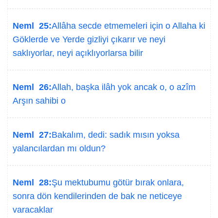
Neml 25:
Allâha secde etmemeleri için o Allaha ki
Göklerde ve Yerde gizliyi çıkarır ve neyi
saklıyorlar, neyi açıklıyorlarsa bilir
Neml 26:
Allah, başka ilâh yok ancak o, o azîm
Arşın sahibi o
Neml 27:
Bakalım, dedi: sadık mısın yoksa
yalancılardan mı oldun?
Neml 28:
Şu mektubumu götür bırak onlara,
sonra dön kendilerinden de bak ne neticeye
varacaklar