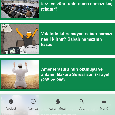
farzı ve zühri ahir, cuma namazı kaç
rekattır?
Vaktinde kılınamayan sabah namazı
nasıl kılınır? Sabah namazının
kazası
Amenerrasulü´nün okunuşu ve
anlamı. Bakara Suresi son iki ayet
(285 ve 286)
water_drop
schedule
style
search
menu
Öğle namazı nasıl kılınır? Diyanete
Abdest
Namaz
Kuran Meali
Ara
Menü
göre kadın ve erkek için öğle