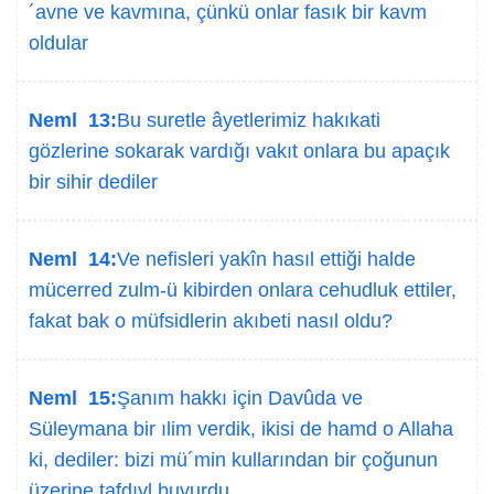
´avne ve kavmına, çünkü onlar fasık bir kavm
oldular
Neml 13:
Bu suretle âyetlerimiz hakıkati
gözlerine sokarak vardığı vakıt onlara bu apaçık
bir sihir dediler
Neml 14:
Ve nefisleri yakîn hasıl ettiği halde
mücerred zulm-ü kibirden onlara cehudluk ettiler,
fakat bak o müfsidlerin akıbeti nasıl oldu?
Neml 15:
Şanım hakkı için Davûda ve
Süleymana bir ılim verdik, ikisi de hamd o Allaha
ki, dediler: bizi mü´min kullarından bir çoğunun
üzerine tafdıyl buyurdu