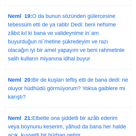
Neml 19:
O da bunun sözünden gülercesine
tebessüm etti de ya rabb! Dedi: beni nefsime
zâbıt kıl ki bana ve valideynime in´am
buyurduğun ni´metine şükredeyim ve razı
olacağın iyi bir amel yapayım ve beni rahmetinle
salih kulların miyanına idhal buyur
Neml 20:
Bir de kuşları teftiş etti de bana dedi: ne
oluyor hüdhüdü görmüyorum? Yoksa gaiblere mi
karıştı?
Neml 21:
Elbette ona şiddetli bir azâb ederim
veya boynunu keserim, yâhud da bana her halde
açık, kuvvetli bir bürhan getirir