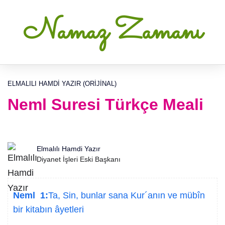
Namaz Zamanı
ELMALILI HAMDI YAZIR (ORIJINAL)
Neml Suresi Türkçe Meali
Elmalılı Hamdi Yazır
Diyanet İşleri Eski Başkanı
Neml 1:
Ta, Sin, bunlar sana Kur´anın ve mübîn
bir kitabın âyetleri