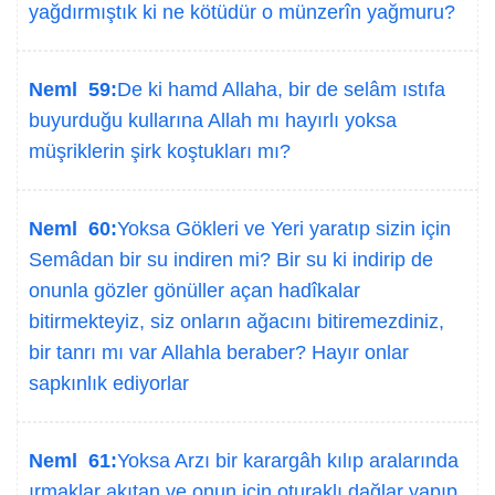
yağdırmıştık ki ne kötüdür o münzerîn yağmuru?
Neml 59:
De ki hamd Allaha, bir de selâm ıstıfa
buyurduğu kullarına Allah mı hayırlı yoksa
müşriklerin şirk koştukları mı?
Neml 60:
Yoksa Gökleri ve Yeri yaratıp sizin için
Semâdan bir su indiren mi? Bir su ki indirip de
onunla gözler gönüller açan hadîkalar
bitirmekteyiz, siz onların ağacını bitiremezdiniz,
bir tanrı mı var Allahla beraber? Hayır onlar
sapkınlık ediyorlar
Neml 61:
Yoksa Arzı bir karargâh kılıp aralarında
ırmaklar akıtan ve onun için oturaklı dağlar yapıp