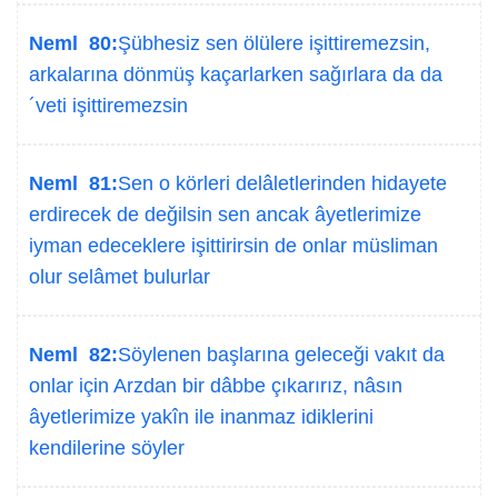
Neml 80:
Şübhesiz sen ölülere işittiremezsin,
arkalarına dönmüş kaçarlarken sağırlara da da
´veti işittiremezsin
Neml 81:
Sen o körleri delâletlerinden hidayete
erdirecek de değilsin sen ancak âyetlerimize
iyman edeceklere işittirirsin de onlar müsliman
olur selâmet bulurlar
Neml 82:
Söylenen başlarına geleceği vakıt da
onlar için Arzdan bir dâbbe çıkarırız, nâsın
âyetlerimize yakîn ile inanmaz idiklerini
kendilerine söyler