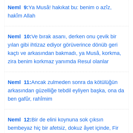
Neml 9:
Ya Musâ! hakıkat bu: benim o azîz,
hakîm Allah
Neml 10:
Ve bırak asanı, derken onu çevik bir
yılan gibi ihtizaz ediyor görüverince dönüb geri
kaçtı ve arkasından bakmadı, ya Musâ, korkma,
zira benim korkmaz yanımda Resul olanlar
Neml 11:
Ancak zulmeden sonra da kötülüğün
arkasından güzelliğe tebdil eyliyen başka, ona da
ben gafûr, rahîmim
Neml 12:
Bir de elini koynuna sok çıksın
bembeyaz hiç bir afetsiz, dokuz âyet içinde, Fir