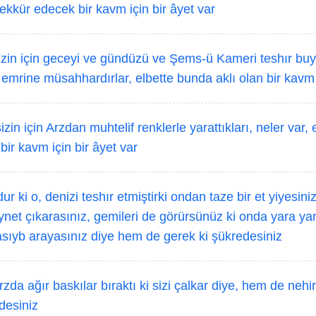
ekkür edecek bir kavm için bir âyet var
in için geceyi ve gündüzü ve Şems-ü Kameri teshır buy
 emrine müsahhardırlar, elbette bunda aklı olan bir kavm 
zin için Arzdan muhtelif renklerle yarattıkları, neler var,
ir kavm için bir âyet var
ur ki o, denizi teshır etmiştirki ondan taze bir et yiyesini
iynet çıkarasınız, gemileri de görürsünüz ki onda yara yar
sıyb arayasınız diye hem de gerek ki şükredesiniz
da ağır baskılar bıraktı ki sizi çalkar diye, hem de nehirl
desiniz