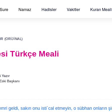
 Sure
Namaz
Hadisler
Vakitler
Kuran Meali
R (ORIJINAL)
si Türkçe Meali
i Yazır
 Eski Başkanı
mri geldi, sakın onu isti´cal etmeyin, o sübhan onların şi