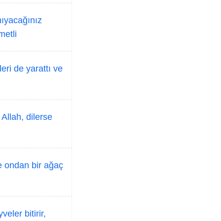
mıyacağınız
metli
eri de yarattı ve
Allah, dilerse
ne ondan bir ağaç
ler bitirir,