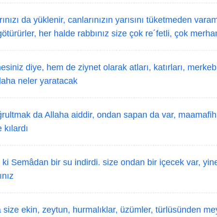
arınızı da yüklenir, canlarınızın yarısını tüketmeden vara
ötürürler, her halde rabbınız size çok re´fetli, çok merha
iniz diye, hem de ziynet olarak atları, katırları, merkebl
daha neler yaratacak
rultmak da Allaha aiddir, ondan sapan da var, maamafih 
 kılardı
ki Semâdan bir su indirdi. size ondan bir içecek var, yi
ınız
size ekin, zeytun, hurmalıklar, üzümler, türlüsünden meyve