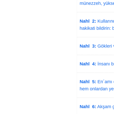
münezzeh, yükse
Nahl 2:
Kulların
hakikati bildiri
Nahl 3:
Gökleri v
Nahl 4:
İnsanı bi
Nahl 5:
En´amı da
hem onlardan yer
Nahl 6:
Akşam get