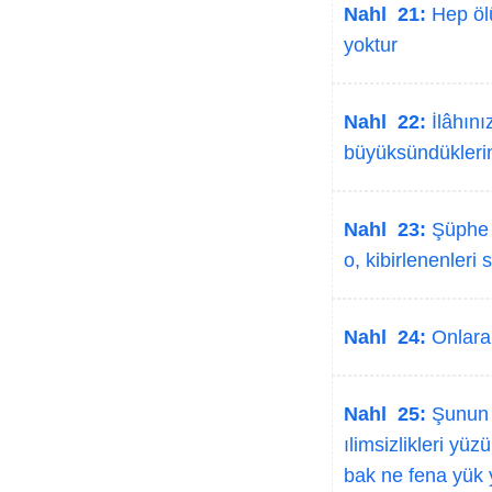
Nahl 21:
Hep ölü
yoktur
Nahl 22:
İlâhınız
büyüksündüklerin
Nahl 23:
Şüphe yo
o, kibirlenenleri
Nahl 24:
Onlara 
Nahl 25:
Şunun i
ılimsizlikleri yüz
bak ne fena yük 