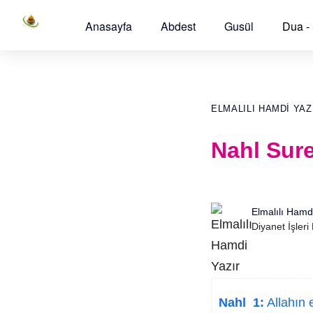
Anasayfa
Abdest
Gusül
Dua -
ELMALILI HAMDI YAZI
Nahl Sure
Elmalılı Hamd
Diyanet İşleri
Nahl 1:
Allahın e