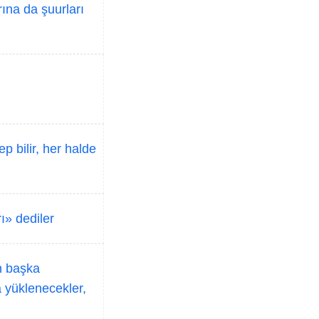
ına da şuurları
ep bilir, her halde
ı» dediler
n başka
da yüklenecekler,