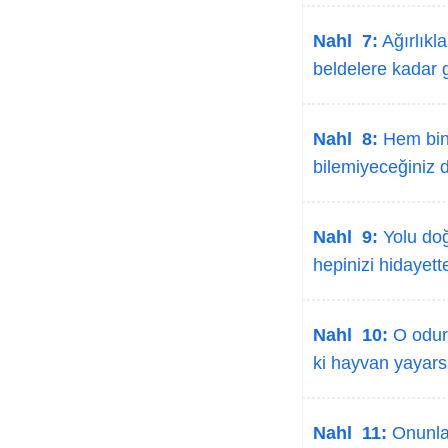
Nahl 7:
Ağırlıkl
beldelere kadar g
Nahl 8:
Hem bines
bilemiyeceğiniz 
Nahl 9:
Yolu doğ
hepinizi hidayette
Nahl 10:
O odur 
ki hayvan yayars
Nahl 11:
Onunla 