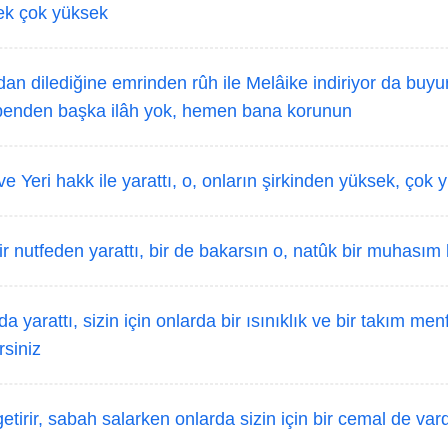
k çok yüksek
dan dilediğine emrinden rûh ile Melâike indiriyor da buyur
n: benden başka ilâh yok, hemen bana korunun
e Yeri hakk ile yarattı, o, onların şirkinden yüksek, çok 
r nutfeden yarattı, bir de bakarsın o, natûk bir muhasım k
 yarattı, sizin için onlarda bir ısınıklık ve bir takım menf
siniz
irir, sabah salarken onlarda sizin için bir cemal de vard