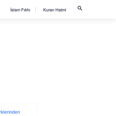
search
İslam Fıkhı
Kuran Hatmi
rklerinden