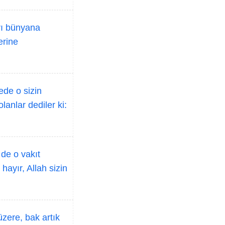
arı bünyana
erine
de o sizin
lanlar dediler ki:
 de o vakıt
hayır, Allah sizin
zere, bak artık