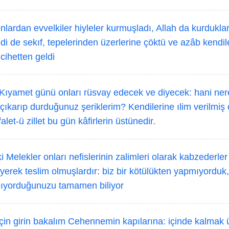
nlardan evvelkiler hiyleler kurmuşladı, Allah da kurdukl
di de sekıf, tepelerinden üzerlerine çöktü ve azâb kendil
cihetten geldi
ıyamet günü onları rüsvay edecek ve diyecek: hani nere
çıkarıp durduğunuz şeriklerim? Kendilerine ılim verilmiş o
let-ü zillet bu gün kâfirlerin üstünedir.
i Melekler onları nefislerinin zalimleri olarak kabzederler
yerek teslim olmuşlardır: biz bir kötülükten yapmıyorduk, 
ıyorduğunuzu tamamen biliyor
in girin bakalım Cehennemin kapılarına: içinde kalmak ü