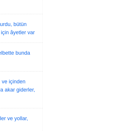
urdu, bütün
için âyetler var
 elbette bunda
z ve içinden
a akar giderler,
er ve yollar,