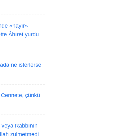
inde «hayır»
tte Âhıret yurdu
rada ne isterlerse
, Cennete, çünkü
e veya Rabbının
Allah zulmetmedi