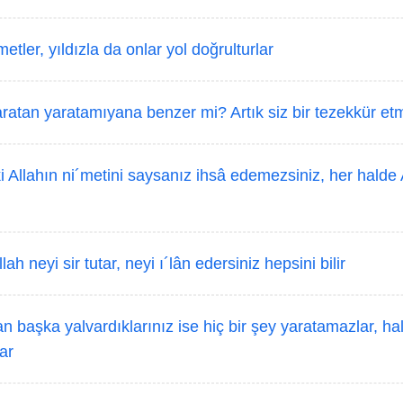
etler, yıldızla da onlar yol doğrulturlar
ratan yaratamıyana benzer mi? Artık siz bir tezekkür et
 Allahın ni´metini saysanız ihsâ edemezsiniz, her halde 
h neyi sir tutar, neyi ı´lân edersiniz hepsini bilir
n başka yalvardıklarınız ise hiç bir şey yaratamazlar, hal
ar