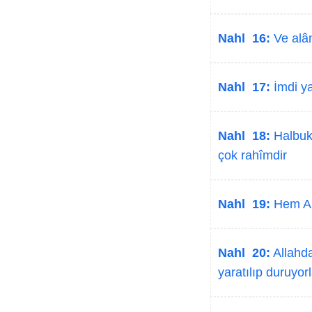
Nahl 16:
Ve alâm
Nahl 17:
İmdi ya
Nahl 18:
Halbuki
çok rahîmdir
Nahl 19:
Hem Alla
Nahl 20:
Allahda
yaratılıp duruyorl