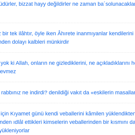
dürler, bizzat hayy değildirler ne zaman ba´solunacaklar
 bir tek ilâhtır, öyle iken Âhırete inanmıyanlar kendilerini
den dolayı kalbleri münkirdir
k ki Allah, onların ne gizlediklerini, ne açıkladıklarını h
 sevmez
rabbınız ne indirdi? denildiği vakıt da «eskilerin masallar
çin Kıyamet günü kendi veballerini kâmilen yüklendikte
ünden ıdlâl ettikleri kimselerin veballerinden bir kısmını 
yükleniyorlar