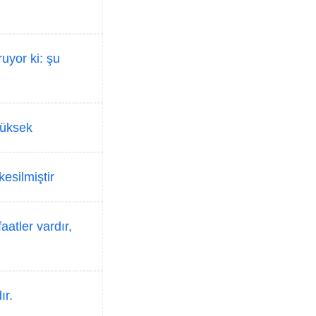
uyor ki: şu
yüksek
esilmiştir
aatler vardır,
ır.