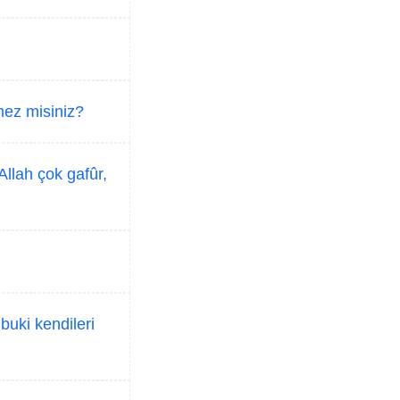
mez misiniz?
Allah çok gafûr,
buki kendileri