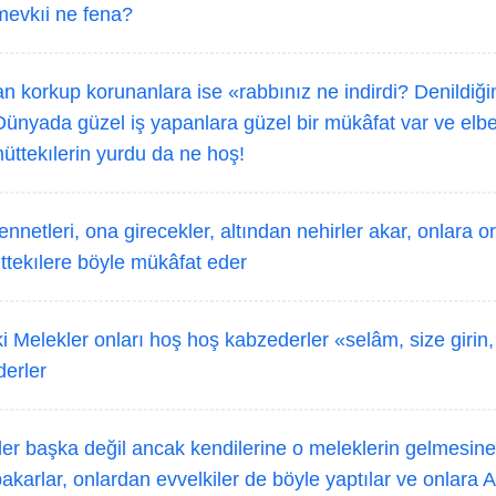
mevkıi ne fena?
n korkup korunanlara ise «rabbınız ne indirdi? Denildiğ
Dünyada güzel iş yapanlara güzel bir mükâfat var ve elbe
müttekılerin yurdu da ne hoş!
nnetleri, ona girecekler, altından nehirler akar, onlara o
üttekılere böyle mükâfat eder
i Melekler onları hoş hoş kabzederler «selâm, size girin
derler
ler başka değil ancak kendilerine o meleklerin gelmesin
akarlar, onlardan evvelkiler de böyle yaptılar ve onlara 