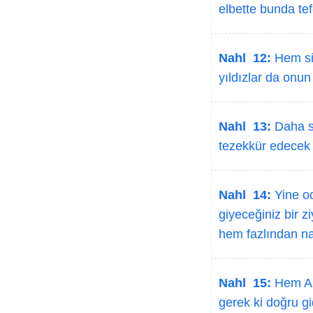
elbette bunda tef
Nahl 12:
Hem siz
yıldızlar da onun
Nahl 13:
Daha si
tezekkür edecek b
Nahl 14:
Yine od
giyeceğiniz bir z
hem fazlından na
Nahl 15:
Hem Arz
gerek ki doğru gi