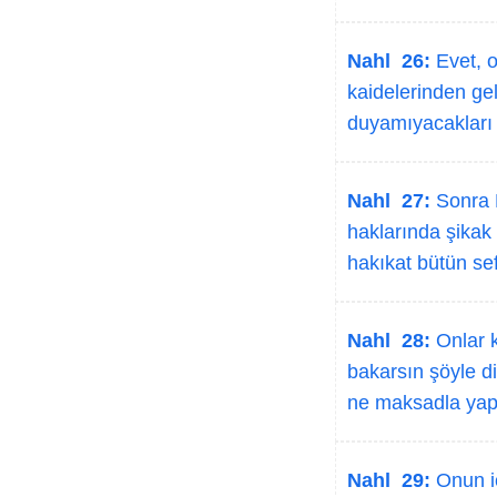
Nahl 26:
Evet, o
kaidelerinden gel
duyamıyacakları 
Nahl 27:
Sonra K
haklarında şikak 
hakıkat bütün sefa
Nahl 28:
Onlar k
bakarsın şöyle di
ne maksadla yap
Nahl 29:
Onun iç