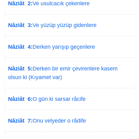
Nâziât 2:
Ve usulcacık çekenlere
Nâziât 3:
Ve yüzüp yüzüp gidenlere
Nâziât 4:
Derken yarışıp geçenlere
Nâziât 5:
Derken bir emir çevirenlere kasem
olsun ki (Kıyamet var)
Nâziât 6:
O gün ki sarsar râcife
Nâziât 7:
Onu velyeder o râdife