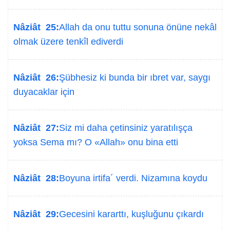
Nâziât 25:
Allah da onu tuttu sonuna önüne nekâl
olmak üzere tenkîl ediverdi
Nâziât 26:
Şübhesiz ki bunda bir ıbret var, saygı
duyacaklar için
Nâziât 27:
Siz mi daha çetinsiniz yaratılışça
yoksa Sema mı? O «Allah» onu bina etti
Nâziât 28:
Boyuna irtifa´ verdi. Nizamına koydu
Nâziât 29:
Gecesini kararttı, kuşluğunu çıkardı