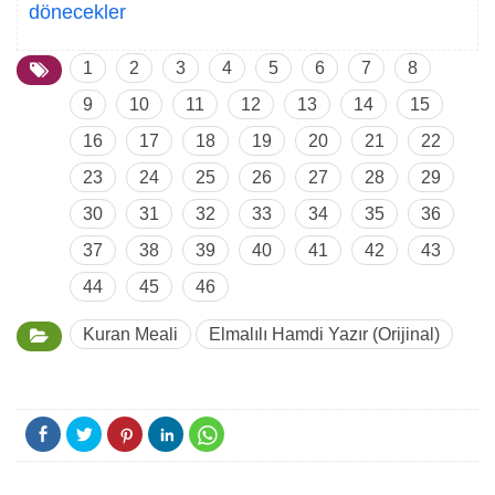
dönecekler
1
2
3
4
5
6
7
8
9
10
11
12
13
14
15
16
17
18
19
20
21
22
23
24
25
26
27
28
29
30
31
32
33
34
35
36
37
38
39
40
41
42
43
44
45
46
Kuran Meali
Elmalılı Hamdi Yazır (Orijinal)