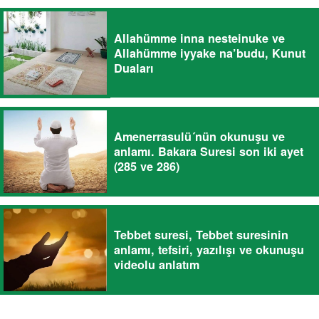
Allahümme inna nesteinuke ve
Allahümme iyyake na’budu, Kunut
Duaları
Amenerrasulü´nün okunuşu ve
anlamı. Bakara Suresi son iki ayet
(285 ve 286)
Tebbet suresi, Tebbet suresinin
anlamı, tefsiri, yazılışı ve okunuşu
videolu anlatım