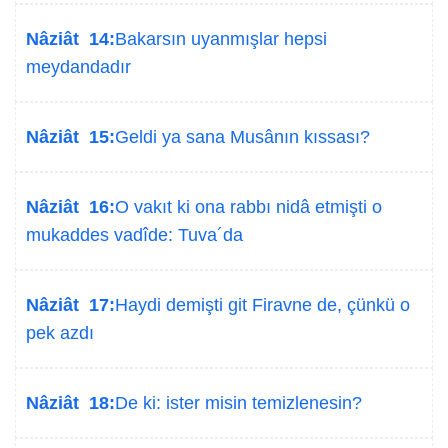
Nâziât 14:
Bakarsın uyanmışlar hepsi
meydandadır
Nâziât 15:
Geldi ya sana Musânın kıssası?
Nâziât 16:
O vakıt ki ona rabbı nidâ etmişti o
mukaddes vadîde: Tuva´da
Nâziât 17:
Haydi demişti git Firavne de, çünkü o
pek azdı
Nâziât 18:
De ki: ister misin temizlenesin?