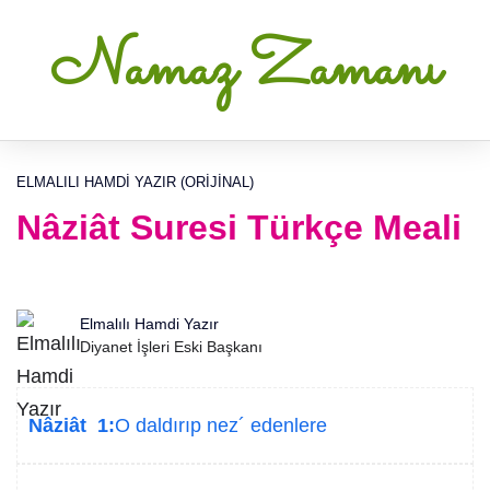
Namaz Zamanı
ELMALILI HAMDI YAZIR (ORIJINAL)
Nâziât Suresi Türkçe Meali
Elmalılı Hamdi Yazır
Diyanet İşleri Eski Başkanı
Nâziât 1:
O daldırıp nez´ edenlere