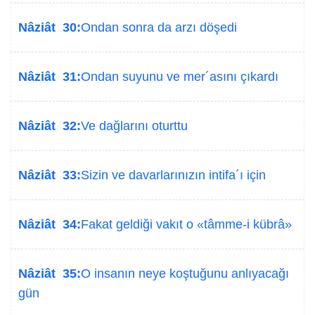
Nâziât 30:
Ondan sonra da arzı döşedi
Nâziât 31:
Ondan suyunu ve mer´asını çıkardı
Nâziât 32:
Ve dağlarını oturttu
Nâziât 33:
Sizin ve davarlarınızın intifa´ı için
Nâziât 34:
Fakat geldiği vakıt o «tâmme-i kübrâ»
Nâziât 35:
O insanın neye koştuğunu anlıyacağı
gün