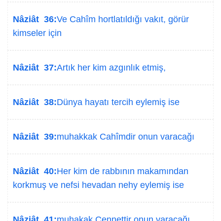
Nâziât 36:
Ve Cahîm hortlatıldığı vakıt, görür
kimseler için
Nâziât 37:
Artık her kim azgınlık etmiş,
Nâziât 38:
Dünya hayatı tercih eylemiş ise
Nâziât 39:
muhakkak Cahîmdir onun varacağı
Nâziât 40:
Her kim de rabbının makamından
korkmuş ve nefsi hevadan nehy eylemiş ise
Nâziât 41:
muhakak Cennettir onun varacağı