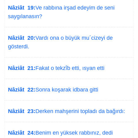
Nâziât 19:
Ve rabbına irşad edeyim de seni
saygılanasın?
Nâziât 20:
Vardı ona o büyük mu´cizeyi de
gösterdi.
Nâziât 21:
Fakat o tekzîb etti, ısyan etti
Nâziât 22:
Sonra koşarak idbara gitti
Nâziât 23:
Derken mahşerini topladı da bağırdı:
Nâziât 24:
Benim en yüksek rabbınız, dedi