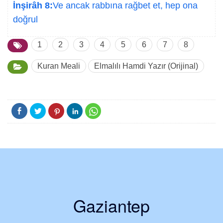
İnşirâh 8:
Ve ancak rabbına rağbet et, hep ona
doğrul
1
2
3
4
5
6
7
8
Kuran Meali
Elmalılı Hamdi Yazır (Orijinal)
Gaziantep