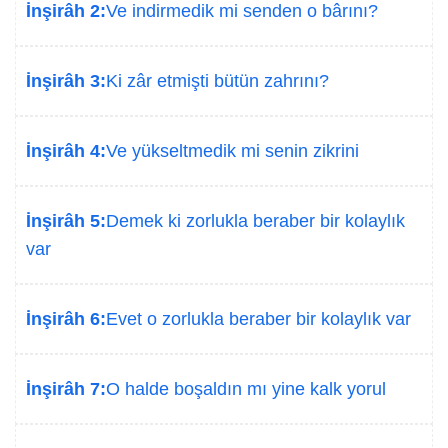
İnşirâh 2:
Ve indirmedik mi senden o bârını?
İnşirâh 3:
Ki zâr etmişti bütün zahrını?
İnşirâh 4:
Ve yükseltmedik mi senin zikrini
İnşirâh 5:
Demek ki zorlukla beraber bir kolaylık
var
İnşirâh 6:
Evet o zorlukla beraber bir kolaylık var
İnşirâh 7:
O halde boşaldın mı yine kalk yorul