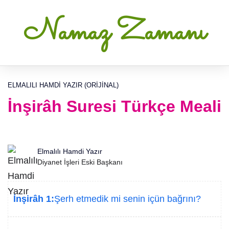
Namaz Zamanı
ELMALILI HAMDI YAZIR (ORIJINAL)
İnşirâh Suresi Türkçe Meali
Elmalılı Hamdi Yazır
Diyanet İşleri Eski Başkanı
İnşirâh 1:
Şerh etmedik mi senin içün bağrını?