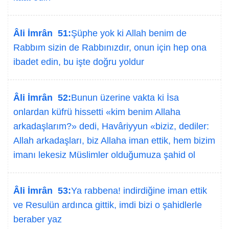
Âli İmrân 51:
Şüphe yok ki Allah benim de
Rabbım sizin de Rabbınızdır, onun için hep ona
ibadet edin, bu işte doğru yoldur
Âli İmrân 52:
Bunun üzerine vakta ki İsa
onlardan küfrü hissetti «kim benim Allaha
arkadaşlarım?» dedi, Havâriyyun «biziz, dediler:
Allah arkadaşları, biz Allaha iman ettik, hem bizim
imanı lekesiz Müslimler olduğumuza şahid ol
Âli İmrân 53:
Ya rabbena! indirdiğine iman ettik
ve Resulün ardınca gittik, imdi bizi o şahidlerle
beraber yaz