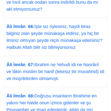
ve İncil ancak ondan sonra indirildi bunu da mı
akl etmiyorsunuz?
Âli İmrân 66:
İşte siz öylesiniz, haydi biraz
bilginiz olan şeyde münakaşa etdiniz, ya hiç bir
ilminiz olmıyan şeyde niçin münakaşa edersiniz?
Halbuki Allah bilir siz bilmiyorsunuz
Âli İmrân 67:
İbrahim ne Yehudi idi ne Nasrânî
ve lâkin müslim bir hanif (lekesiz bir muvahhid) idi
ve müşriklerden olmamıştı
Âli İmrân 68:
Doğrusu insanların İbrahime en
yakını her halde onun izince gidenler ve şu
Peygamber ve iman edenlerdir, Allah da mü