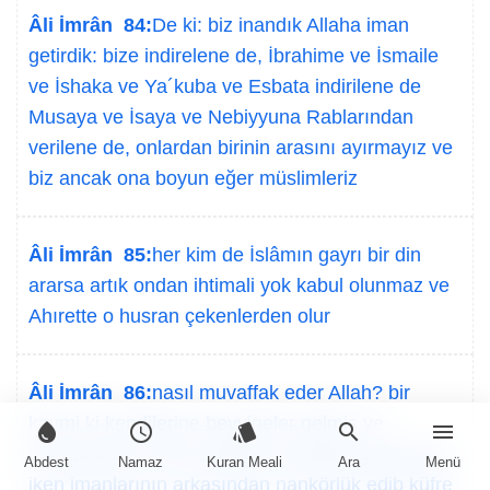
Âli İmrân 84:
De ki: biz inandık Allaha iman
getirdik: bize indirelene de, İbrahime ve İsmaile
ve İshaka ve Ya´kuba ve Esbata indirilene de
Musaya ve İsaya ve Nebiyyuna Rablarından
verilene de, onlardan birinin arasını ayırmayız ve
biz ancak ona boyun eğer müslimleriz
Âli İmrân 85:
her kim de İslâmın gayrı bir din
ararsa artık ondan ihtimali yok kabul olunmaz ve
Ahırette o husran çekenlerden olur
Âli İmrân 86:
nasıl muvaffak eder Allah? bir
kavmi ki kendilerine beyyineler gelmiş ve
water_drop
schedule
style
search
menu
Peygamberin hakk olduğuna şehadet getirmişler
Abdest
Namaz
Kuran Meali
Ara
Menü
iken imanlarının arkasından nankörlük edib küfre