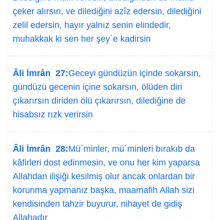
çeker alırsın, ve dilediğini azîz edersin, dilediğini
zelil edersin, hayır yalnız senin elindedir,
muhakkak ki sen her şey´e kadirsin
Âli İmrân 27:
Geceyi gündüzün içinde sokarsın,
gündüzü gecenin içine sokarsın, ölüden diri
çıkarırsın diriden ölü çıkarırsın, dilediğine de
hisabsız rızk verirsin
Âli İmrân 28:
Mü´minler, mü´minleri bırakıb da
kâfirleri dost edinmesin, ve onu her kim yaparsa
Allahdan ilişiği kesilmiş olur ancak onlardan bir
korunma yapmanız başka, maamafih Allah sizi
kendisinden tahzir buyurur, nihayet de gidiş
Allahadır