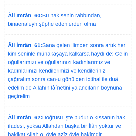
Âli İmrân 60:
Bu hak senin rabbından,
binaenaleyh şüphe edenlerden olma
Âli İmrân 61:
Sana gelen ilimden sonra artık her
kim seninle münakaşaya kalkarsa haydı de: Gelin
oğullarımızı ve oğullarınızı kadınlarımız ve
kadınlarınızı kendilerimizi ve kendilerinizi
çağıralım sonra can-u gönülden ibtihal ile duâ
edelim de Allahın lâ´netini yalancıların boynuna
geçirelim
Âli İmrân 62:
Doğrusu işte budur o kıssanın hak
ifadesi, yoksa Allahdan başka bir İlâh yoktur ve
hakikat Allah o, öyle azîz öyle hakîmdir