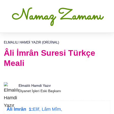
Namaz Zamanı
ELMALILI HAMDI YAZIR (ORIJINAL)
Âli İmrân Suresi Türkçe
Meali
Elmalılı Hamdi Yazır
Diyanet İşleri Eski Başkanı
Âli İmrân 1:
Elif, Lâm Mîm,