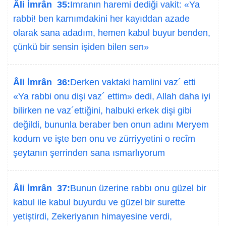
Âli İmrân 35:
Imranın haremi dediği vakit: «Ya
rabbi! ben karnımdakini her kayıddan azade
olarak sana adadım, hemen kabul buyur benden,
çünkü bir sensin işiden bilen sen»
Âli İmrân 36:
Derken vaktaki hamlini vaz´ etti
«Ya rabbi onu dişi vaz´ ettim» dedi, Allah daha iyi
bilirken ne vaz´ettiğini, halbuki erkek dişi gibi
değildi, bununla beraber ben onun adını Meryem
kodum ve işte ben onu ve zürriyyetini o recîm
şeytanın şerrinden sana ısmarlıyorum
Âli İmrân 37:
Bunun üzerine rabbı onu güzel bir
kabul ile kabul buyurdu ve güzel bir surette
yetiştirdi, Zekeriyanın himayesine verdi,