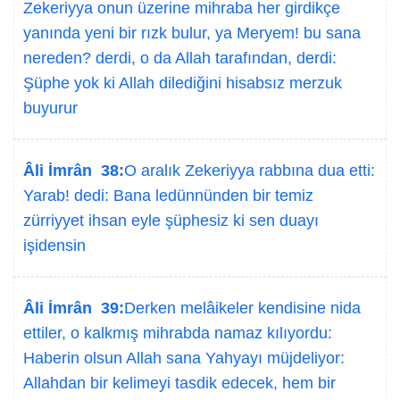
Zekeriyya onun üzerine mihraba her girdikçe
yanında yeni bir rızk bulur, ya Meryem! bu sana
nereden? derdi, o da Allah tarafından, derdi:
Şüphe yok ki Allah dilediğini hisabsız merzuk
buyurur
Âli İmrân 38:
O aralık Zekeriyya rabbına dua etti:
Yarab! dedi: Bana ledünnünden bir temiz
zürriyyet ihsan eyle şüphesiz ki sen duayı
işidensin
Âli İmrân 39:
Derken melâikeler kendisine nida
ettiler, o kalkmış mihrabda namaz kılıyordu:
Haberin olsun Allah sana Yahyayı müjdeliyor:
Allahdan bir kelimeyi tasdik edecek, hem bir