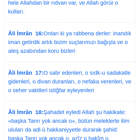
hele Allahdan bir rıdvan var, ve Allah görür o
kulları.
Âli İmrân 16:
Onları ki ya rabbena derler: inandık
iman getirdik artık bizim suçlarımızı bağışla ve o
ateş azabından koru bizleri
Âli İmrân 17:
O sabr edenleri, o sıdk-u sadakatle
gidenleri, o divan duranları, o nefaka verenleri, ve
o seher vakitleri istiğfar eyleyenleri
Âli İmrân 18:
Şahadet eyledi Allah şu hakikate:
«başka Tanrı yok ancak o», bütün meleklerle ilim
uluları da adl-ü hakkaniyyetle durarak şahid:
başka Tanrı yok ancak o, azîz o hakîm o.