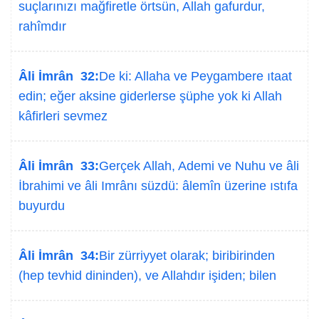
suçlarınızı mağfiretle örtsün, Allah gafurdur,
rahîmdır
Âli İmrân 32:
De ki: Allaha ve Peygambere ıtaat
edin; eğer aksine giderlerse şüphe yok ki Allah
kâfirleri sevmez
Âli İmrân 33:
Gerçek Allah, Ademi ve Nuhu ve âli
İbrahimi ve âli Imrânı süzdü: âlemîn üzerine ıstıfa
buyurdu
Âli İmrân 34:
Bir zürriyyet olarak; biribirinden
(hep tevhid dininden), ve Allahdır işiden; bilen