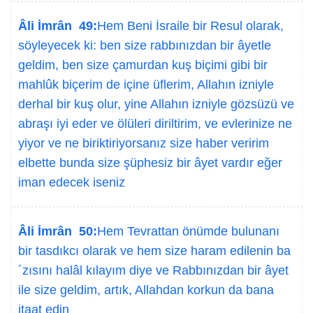
Âli İmrân 49:
Hem Beni İsraile bir Resul olarak,
söyleyecek ki: ben size rabbınızdan bir âyetle
geldim, ben size çamurdan kuş biçimi gibi bir
mahlûk biçerim de içine üflerim, Allahın izniyle
derhal bir kuş olur, yine Allahın izniyle gözsüzü ve
abraşı iyi eder ve ölüleri diriltirim, ve evlerinize ne
yiyor ve ne biriktiriyorsanız size haber veririm
elbette bunda size şüphesiz bir âyet vardır eğer
iman edecek iseniz
Âli İmrân 50:
Hem Tevrattan önümde bulunanı
bir tasdıkcı olarak ve hem size haram edilenin ba
´zısını halâl kılayım diye ve Rabbınızdan bir âyet
ile size geldim, artık, Allahdan korkun da bana
itaat edin