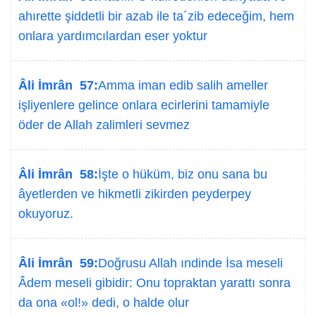
ahırette şiddetli bir azab ile ta´zib edeceğim, hem
onlara yardımcılardan eser yoktur
Âli İmrân 57:
Amma iman edib salih ameller
işliyenlere gelince onlara ecirlerini tamamiyle
öder de Allah zalimleri sevmez
Âli İmrân 58:
İşte o hüküm, biz onu sana bu
âyetlerden ve hikmetli zikirden peyderpey
okuyoruz.
Âli İmrân 59:
Doğrusu Allah ındinde İsa meseli
Âdem meseli gibidir: Onu topraktan yarattı sonra
da ona «ol!» dedi, o halde olur