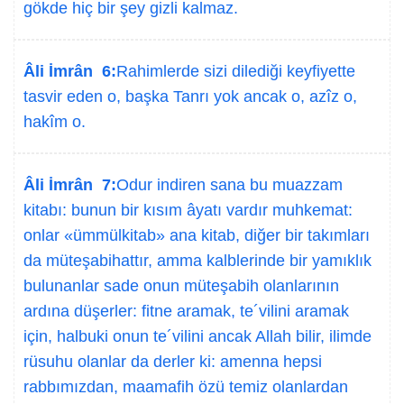
gökde hiç bir şey gizli kalmaz.
Âli İmrân 6:
Rahimlerde sizi dilediği keyfiyette
tasvir eden o, başka Tanrı yok ancak o, azîz o,
hakîm o.
Âli İmrân 7:
Odur indiren sana bu muazzam
kitabı: bunun bir kısım âyatı vardır muhkemat:
onlar «ümmülkitab» ana kitab, diğer bir takımları
da müteşabihattır, amma kalblerinde bir yamıklık
bulunanlar sade onun müteşabih olanlarının
ardına düşerler: fitne aramak, te´vilini aramak
için, halbuki onun te´vilini ancak Allah bilir, ilimde
rüsuhu olanlar da derler ki: amenna hepsi
rabbımızdan, maamafih özü temiz olanlardan