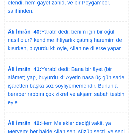
efendi, hem gayet zahid, ve bir Peygamber,
salihînden.
Âli İmrân 40:
Yarab! dedi: benim için bir oğul
nasıl olur? kendime ihtiyarlık çatmış haremim de
kısırken, buyurdu ki: öyle, Allah ne dilerse yapar
Âli İmrân 41:
Yarab! dedi: Bana bir âyet (bir
alâmet) yap, buyurdu ki: Ayetin nasa üç gün sade
işaretten başka söz söyliyememendir. Bununla
beraber rabbını çok zikret ve akşam sabah tesbih
eyle
Âli İmrân 42:
Hem Melekler dediği vakit, ya
Meryem! her halde Allah seni süzüb seçti, ve seni