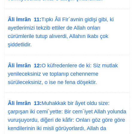
Âli İmrân 11:
Tıpkı Âli Fir´avnin gidişi gibi, ki
ayetlerimizi tekzib ettiler de Allah onları
cürümlerile tutup alıverdi, Allahın ikabı çok
şiddetlidir.
Âli İmrân 12:
O küfredenlere de ki: Siz mutlak
yenileceksiniz ve toplanıp cehenneme
sürüleceksiniz, o ise ne fena döşektir.
Âli İmrân 13:
Muhakkak bir âyet oldu size:
çarpışan iki cemi´yette: Bir cem´iyet Allah yolunda
vuruşuyordu, diğeri de kâfir: Onları göz göre göre
kendilerinin iki misli görüyorlardı, Allah da