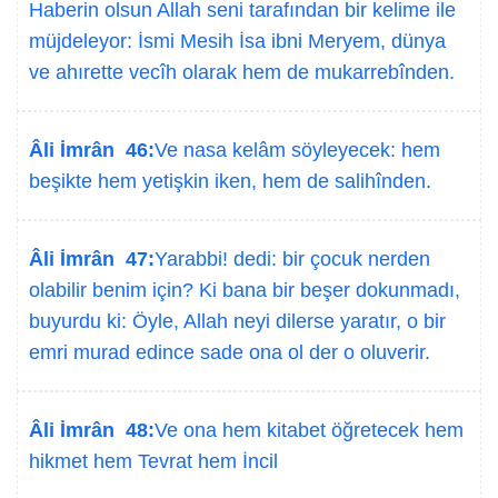
Haberin olsun Allah seni tarafından bir kelime ile
müjdeleyor: İsmi Mesih İsa ibni Meryem, dünya
ve ahırette vecîh olarak hem de mukarrebînden.
Âli İmrân 46:
Ve nasa kelâm söyleyecek: hem
beşikte hem yetişkin iken, hem de salihînden.
Âli İmrân 47:
Yarabbi! dedi: bir çocuk nerden
olabilir benim için? Ki bana bir beşer dokunmadı,
buyurdu ki: Öyle, Allah neyi dilerse yaratır, o bir
emri murad edince sade ona ol der o oluverir.
Âli İmrân 48:
Ve ona hem kitabet öğretecek hem
hikmet hem Tevrat hem İncil