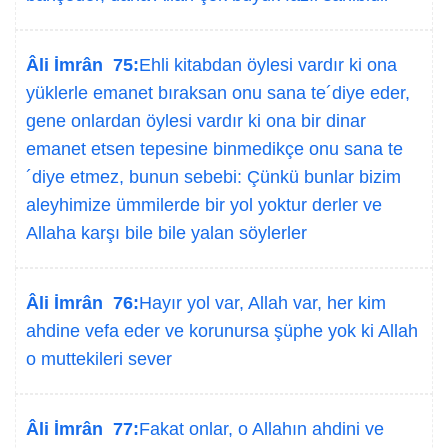
Âli İmrân 75:
Ehli kitabdan öylesi vardır ki ona
yüklerle emanet bıraksan onu sana te´diye eder,
gene onlardan öylesi vardır ki ona bir dinar
emanet etsen tepesine binmedikçe onu sana te
´diye etmez, bunun sebebi: Çünkü bunlar bizim
aleyhimize ümmilerde bir yol yoktur derler ve
Allaha karşı bile bile yalan söylerler
Âli İmrân 76:
Hayır yol var, Allah var, her kim
ahdine vefa eder ve korunursa şüphe yok ki Allah
o muttekileri sever
Âli İmrân 77:
Fakat onlar, o Allahın ahdini ve