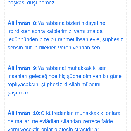
başkası düşünemez.
Âli İmrân 8:
Ya rabbena bizleri hidayetine
irdirdikten sonra kalblerimizi yamıltma da
ledünnünden bize bir rahmet ihsan eyle, şüphesiz
sensin bütün dilekleri veren vehhab sen.
Âli İmrân 9:
Ya rabbena! muhakkak ki sen
insanları geleceğinde hiç şüphe olmıyan bir güne
toplıyacaksın, şüphesiz ki Allah mi´adını
şaşırmaz.
Âli İmrân 10:
O küfredenler, muhakkak ki onlara
ne malları ne evlâdları Allahdan zerrece faide
vermiyecektir, onlar o ateşin çırasıdırlar.