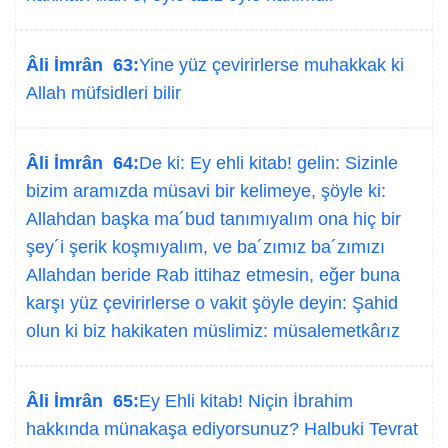
Âli İmrân 63:
Yine yüz çevirirlerse muhakkak ki
Allah müfsidleri bilir
Âli İmrân 64:
De ki: Ey ehli kitab! gelin: Sizinle
bizim aramızda müsavi bir kelimeye, şöyle ki:
Allahdan başka ma´bud tanımıyalım ona hiç bir
şey´i şerik koşmıyalım, ve ba´zımız ba´zımızı
Allahdan beride Rab ittihaz etmesin, eğer buna
karşı yüz çevirirlerse o vakit şöyle deyin: Şahid
olun ki biz hakikaten müslimiz: müsalemetkârız
Âli İmrân 65:
Ey Ehli kitab! Niçin İbrahim
hakkında münakaşa ediyorsunuz? Halbuki Tevrat