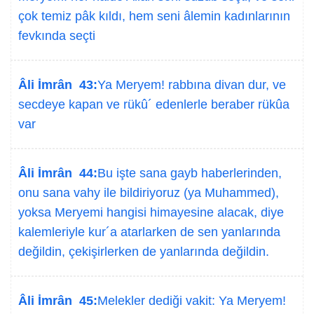
çok temiz pâk kıldı, hem seni âlemin kadınlarının
fevkında seçti
Âli İmrân 43:
Ya Meryem! rabbına divan dur, ve
secdeye kapan ve rükû´ edenlerle beraber rükûa
var
Âli İmrân 44:
Bu işte sana gayb haberlerinden,
onu sana vahy ile bildiriyoruz (ya Muhammed),
yoksa Meryemi hangisi himayesine alacak, diye
kalemleriyle kur´a atarlarken de sen yanlarında
değildin, çekişirlerken de yanlarında değildin.
Âli İmrân 45:
Melekler dediği vakit: Ya Meryem!