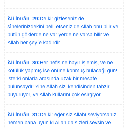
Âli İmrân 29:
De ki: gizleseniz de
sînelerinizdekini belli etseniz de Allah onu bilir ve
bütün göklerde ne var yerde ne varsa bilir ve
Allah her şey´e kadirdir.
Âli İmrân 30:
Her nefis ne hayır işlemiş, ve ne
kötülük yapmış ise önüne konmuş bulacağı gün!.
isterki onlarla arasında uzak bir mesafe
bulunsaydı! Yine Allah sizi kendisinden tahzir
buyuruyor, ve Allah kullarını çok esirgiyor
Âli İmrân 31:
De ki: eğer siz Allahı seviyorsanız
hemen bana uyun ki Allah da sizleri sevsin ve