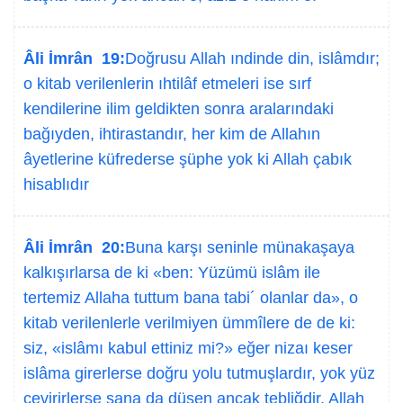
Âli İmrân 19:
Doğrusu Allah ındinde din, islâmdır;
o kitab verilenlerin ıhtilâf etmeleri ise sırf
kendilerine ilim geldikten sonra aralarındaki
bağıyden, ihtirastandır, her kim de Allahın
âyetlerine küfrederse şüphe yok ki Allah çabık
hisablıdır
Âli İmrân 20:
Buna karşı seninle münakaşaya
kalkışırlarsa de ki «ben: Yüzümü islâm ile
tertemiz Allaha tuttum bana tabi´ olanlar da», o
kitab verilenlerle verilmiyen ümmîlere de de ki:
siz, «islâmı kabul ettiniz mi?» eğer nizaı keser
islâma girerlerse doğru yolu tutmuşlardır, yok yüz
çevirirlerse sana da düşen ancak tebliğdir, Allah