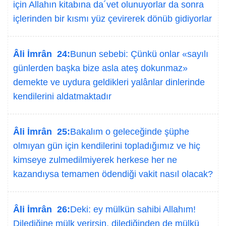
için Allahın kitabına da´vet olunuyorlar da sonra
içlerinden bir kısmı yüz çevirerek dönüb gidiyorlar
Âli İmrân 24:
Bunun sebebi: Çünkü onlar «sayılı
günlerden başka bize asla ateş dokunmaz»
demekte ve uydura geldikleri yalânlar dinlerinde
kendilerini aldatmaktadır
Âli İmrân 25:
Bakalım o geleceğinde şüphe
olmıyan gün için kendilerini topladığımız ve hiç
kimseye zulmedilmiyerek herkese her ne
kazandıysa temamen ödendiği vakit nasıl olacak?
Âli İmrân 26:
Deki: ey mülkün sahibi Allahım!
Dilediğine mülk verirsin, dilediğinden de mülkü