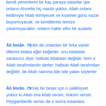
kendi yeminlerini bir kaç paraya satanlar işte
onların Ahırette hiç nasıbi yoktur, Allah onlara
kelâmiyle hitab etmiyecek ve kıyamet günü nazar
buyurmıyacak, ve kendilerine temize
çıkarmıyacaktır, onların hakkı elîm bir azabdır
Âli İmrân 78:
Bir de onlardan bir fırka vardır
dillerini kitaba eğer büğerler: onu kitabdan
sanasınız diye: halbuki kitabdan değildir, hem o
Allah tarafındandır derler: halbuki Allah tarafından
değildir, de Allah namına bile bile yalan söylerler
Âli İmrân 79:
Hiç bir beşer için o salâhiyyet
yoktur ki Allah ona kitab versin, hüküm versin,
Peygamberlik versin de o sonra insanlara