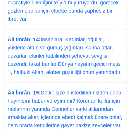
nusratiyle dilediğini te´yid buyuruyordu, görecek
gözleri olanlar için elbette bunda şüphesiz bir
ibret var.
Âli İmrân 14:
İnsanlara: Kadınlar, oğullar,
yüklerle altun ve gümüş yığınları, salma atlar,
davarlar, ekinler kabilinden şehevat sevgisi
bezendi; fakat bunlar Dünya hayatın geçici metâ
´ı, halbuki Allah, akıbet güzelliği onun yanındadır.
Âli İmrân 15:
De ki: size o istediklerinizden daha
hayırlısını haber vereyim mi? Korunan kullar için
rablarının yanında Cennetler varki altlarından
ırmaklar akar, içlerinde ebedî kalmak üzere onlar,
hem orada kendilerine gayet pakize zevceler var,