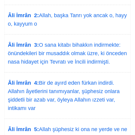
Âli İmrân 2:
Allah, başka Tanrı yok ancak o, hayy
o, kayyum o
Âli İmrân 3:
O sana kitabı bihakkın indirmekte:
önündekileri bir musaddık olmak üzre, ki önceden
nasa hidayet için Tevratı ve İncili indirmişti.
Âli İmrân 4:
Bir de ayırd eden fürkan indirdi.
Allahın âyetlerini tanımıyanlar, şüphesiz onlara
şiddetli bir azab var, öyleya Allahın ızzeti var,
intikamı var
Âli İmrân 5:
Allah şüphesiz ki ona ne yerde ve ne