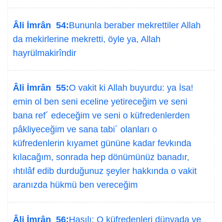
Âli İmrân 54:
Bununla beraber mekrettiler Allah
da mekirlerine mekretti, öyle ya, Allah
hayrülmakirîndir
Âli İmrân 55:
O vakit ki Allah buyurdu: ya İsa!
emin ol ben seni eceline yetireceğim ve seni
bana ref´ edeceğim ve seni o küfredenlerden
pâkliyeceğim ve sana tabi´ olanları o
küfredenlerin kıyamet gününe kadar fevkında
kılacağım, sonrada hep dönümünüz banadır,
ıhtılâf edib durduğunuz şeyler hakkında o vakit
aranızda hükmü ben vereceğim
Âli İmrân 56:
Hasılı: O küfredenleri dünyada ve