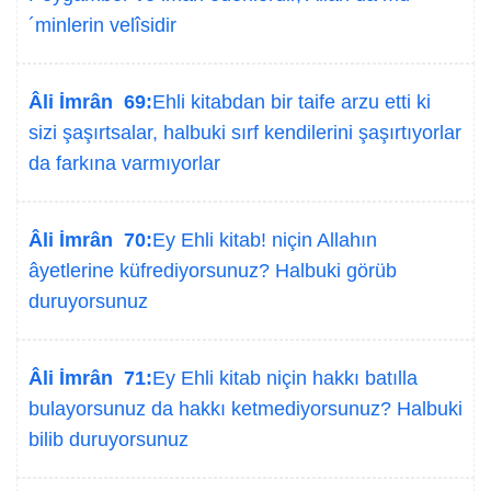
´minlerin velîsidir
Âli İmrân 69:
Ehli kitabdan bir taife arzu etti ki
sizi şaşırtsalar, halbuki sırf kendilerini şaşırtıyorlar
da farkına varmıyorlar
Âli İmrân 70:
Ey Ehli kitab! niçin Allahın
âyetlerine küfrediyorsunuz? Halbuki görüb
duruyorsunuz
Âli İmrân 71:
Ey Ehli kitab niçin hakkı batılla
bulayorsunuz da hakkı ketmediyorsunuz? Halbuki
bilib duruyorsunuz