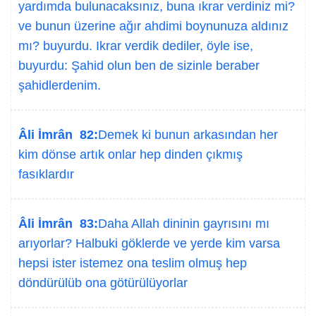
yardımda bulunacaksınız, buna ıkrar verdiniz mi?
ve bunun üzerine ağır ahdimi boynunuza aldınız
mı? buyurdu. Ikrar verdik dediler, öyle ise,
buyurdu: Şahid olun ben de sizinle beraber
şahidlerdenim.
Âli İmrân 82:
Demek ki bunun arkasından her
kim dönse artık onlar hep dinden çıkmış
fasıklardır
Âli İmrân 83:
Daha Allah dininin gayrısını mı
arıyorlar? Halbuki göklerde ve yerde kim varsa
hepsi ister istemez ona teslim olmuş hep
döndürülüb ona götürülüyorlar