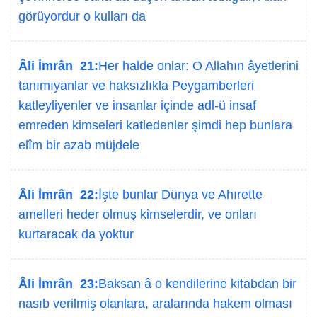
görüyordur o kulları da
Âli İmrân 21:
Her halde onlar: O Allahın âyetlerini
tanımıyanlar ve haksızlıkla Peygamberleri
katleyliyenler ve insanlar içinde adl-ü insaf
emreden kimseleri katledenler şimdi hep bunlara
elîm bir azab müjdele
Âli İmrân 22:
İşte bunlar Dünya ve Ahırette
amelleri heder olmuş kimselerdir, ve onları
kurtaracak da yoktur
Âli İmrân 23:
Baksan â o kendilerine kitabdan bir
nasıb verilmiş olanlara, aralarında hakem olması