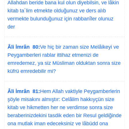
Allahdan beride bana kul olun diyebilsin, ve lâkin
kitab ta´lim etmekte olduğunuz ve ders alıb
vermekte bulunduğunuz için rabbanîler olunuz
der
Âli İmrân 80:
Ve hiç bir zaman size Melâikeyi ve
Peygamberleri rablar ittihaz etmenizi de
emredemez, ya siz Müsliman olduktan sonra size
küfrü emredebilir mi?
Âli İmrân 81:
Hem Allah vaktiyle Peygamberlerin
şöyle misakını almıştır: Celâlim hakkıyçün size
kitab ve hikmetten her ne verdimse sonra size
beraberinizdekini tasdik eden bir Resul geldiğinde
ona mutlak iman edeceksiniz ve lâbüdd ona