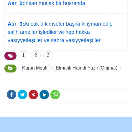
Asr 2:
İnsan mutlak bir husranda
Asr 3:
Ancak o kimseler başka ki iyman edip
salih ameller işlediler ve hep hakka
vasıyyetleştiler ve sabra vasıyyetleştiler
1
2
3
Kuran Meali
Elmalılı Hamdi Yazır (Orijinal)