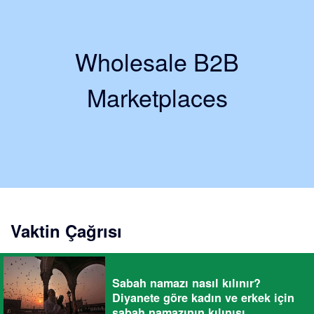
Wholesale B2B
Marketplaces
Vaktin Çağrısı
Sabah namazı nasıl kılınır?
Diyanete göre kadın ve erkek için
sabah namazının kılınışı