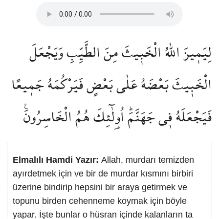
لِيَم۪يزَ اللّٰهُ الْخَب۪يثَ مِنَ الطَّيِّبِ وَيَجْعَلَ
الْخَب۪يثَ بَعْضَهُ عَلٰى بَعْضٍ فَيَرْكُمَهُ جَم۪يعًا
فَيَجْعَلَهُ ف۪ي جَهَنَّمَۜ اُو۬لٰٓئِكَ هُمُ الْخَاسِرُونَ۟
Elmalılı Hamdi Yazır:
Allah, murdarı temizden
ayırdetmek için ve bir de murdar kısmını birbiri
üzerine bindirip hepsini bir araya getirmek ve
topunu birden cehenneme koymak için böyle
yapar. İşte bunlar o hüsran içinde kalanların ta