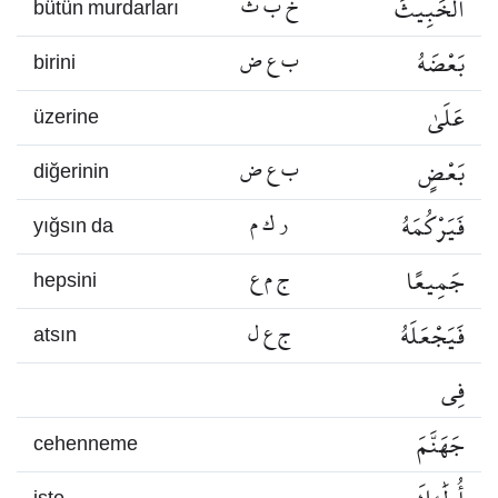
الْخَبِيثَ
خ ب ث
bütün murdarları
بَعْضَهُ
ب ع ض
birini
عَلَىٰ
üzerine
بَعْضٍ
ب ع ض
diğerinin
فَيَرْكُمَهُ
ر ك م
yığsın da
جَمِيعًا
ج م ع
hepsini
فَيَجْعَلَهُ
ج ع ل
atsın
فِي
جَهَنَّمَ
cehenneme