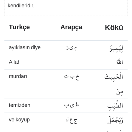
kendileridir.
Kökü
Türkçe
Arapça
لِيَمِيزَ
م ي ز
ayıklasın diye
اللَّهُ
Allah
الْخَبِيثَ
خ ب ث
murdarı
مِنَ
الطَّيِّبِ
ط ي ب
temizden
وَيَجْعَلَ
ج ع ل
ve koyup