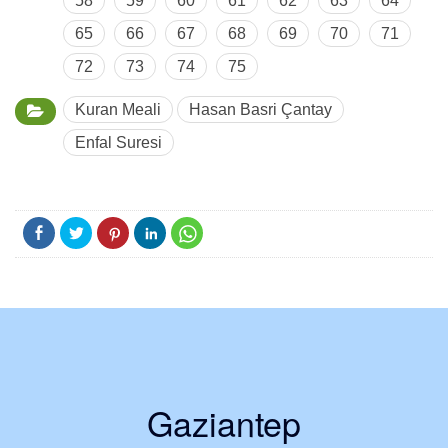
58
59
60
61
62
63
64
65
66
67
68
69
70
71
72
73
74
75
Kuran Meali
Hasan Basri Çantay
Enfal Suresi
Gaziantep