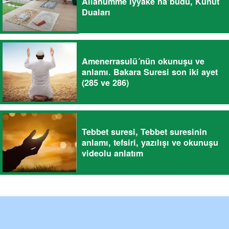
Allahümme iyyake na’budu, Kunut
Duaları
Amenerrasulü´nün okunuşu ve
anlamı. Bakara Suresi son iki ayet
(285 ve 286)
Tebbet suresi, Tebbet suresinin
anlamı, tefsiri, yazılışı ve okunuşu
videolu anlatım