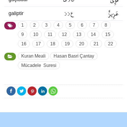
عَزِيزٌ
ع ز ز
galiptir
1
2
3
4
5
6
7
8
9
10
11
12
13
14
15
16
17
18
19
20
21
22
Kuran Meali
Hasan Basri Çantay
Mücadele Suresi