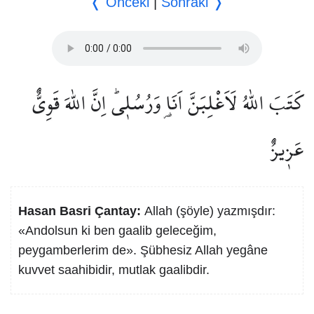
❬ Önceki
|
Sonraki ❭
كَتَبَ اللّٰهُ لَاَغْلِبَنَّ اَنَا۬ وَرُسُل۪يۜ اِنَّ اللّٰهَ قَوِيٌّ
عَز۪يزٌ
Hasan Basri Çantay:
Allah (şöyle) yazmışdır:
«Andolsun ki ben gaalib geleceğim,
peygamberlerim de». Şübhesiz Allah yegâne
kuvvet saahibidir, mutlak gaalibdir.