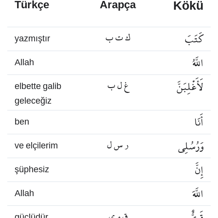
Kökü
Türkçe
Arapça
كَتَبَ
ك ت ب
yazmıştır
اللَّهُ
Allah
لَأَغْلِبَنَّ
غ ل ب
elbette galib
geleceğiz
أَنَا
ben
وَرُسُلِي
ر س ل
ve elçilerim
إِنَّ
şüphesiz
اللَّهَ
Allah
قَوِيٌّ
ق و ي
güçlüdür