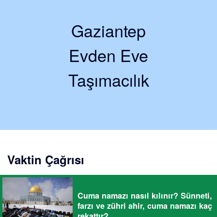
Gaziantep
Evden Eve
Taşımacılık
Vaktin Çağrısı
Cuma namazı nasıl kılınır? Sünneti,
farzı ve zühri ahir, cuma namazı kaç
rekattır?