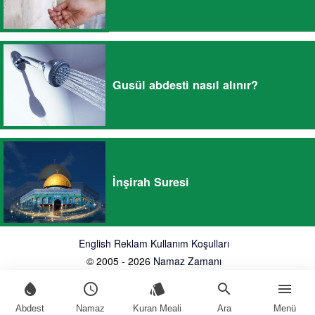
Gusül abdesti nasıl alınır?
İnşirah Suresi
English
Reklam
Kullanım Koşulları
© 2005 - 2026
Namaz Zamanı
water_drop
schedule
style
search
menu
Abdest
Namaz
Kuran Meali
Ara
Menü