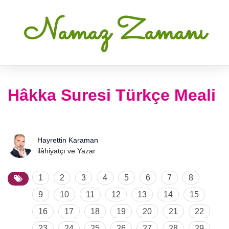
Namaz Zamanı
Hâkka Suresi Türkçe Meali
Hayrettin Karaman
ilâhiyatçı ve Yazar
1
2
3
4
5
6
7
8
9
10
11
12
13
14
15
16
17
18
19
20
21
22
23
24
25
26
27
28
29