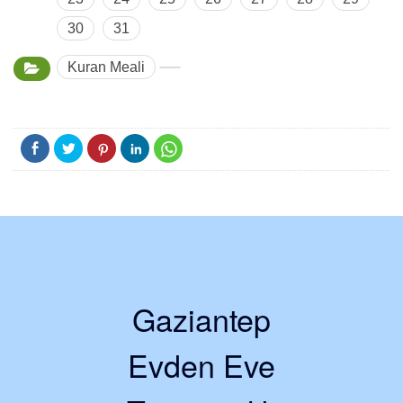
30
31
Kuran Meali
Gaziantep
Evden Eve