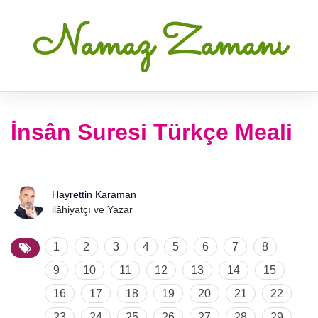
Namaz Zamanı
İnsân Suresi Türkçe Meali
Hayrettin Karaman
ilâhiyatçı ve Yazar
1
2
3
4
5
6
7
8
9
10
11
12
13
14
15
16
17
18
19
20
21
22
23
24
25
26
27
28
29