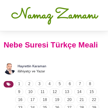
Namaz Zamanı
Nebe Suresi Türkçe Meali
Hayrettin Karaman
ilâhiyatçı ve Yazar
1
2
3
4
5
6
7
8
9
10
11
12
13
14
15
16
17
18
19
20
21
22
23
24
25
26
27
28
29