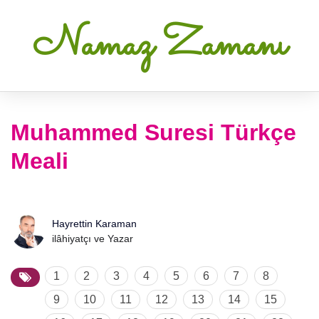
Namaz Zamanı
Muhammed Suresi Türkçe
Meali
Hayrettin Karaman
ilâhiyatçı ve Yazar
1
2
3
4
5
6
7
8
9
10
11
12
13
14
15