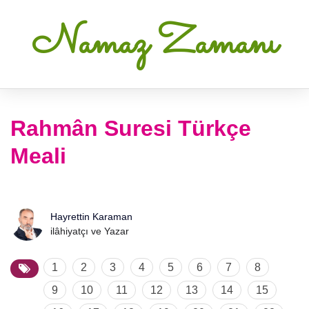
Namaz Zamanı
Rahmân Suresi Türkçe
Meali
Hayrettin Karaman
ilâhiyatçı ve Yazar
1
2
3
4
5
6
7
8
9
10
11
12
13
14
15