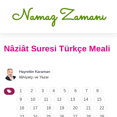
Namaz Zamanı
Nâziât Suresi Türkçe Meali
Hayrettin Karaman
ilâhiyatçı ve Yazar
1
2
3
4
5
6
7
8
9
10
11
12
13
14
15
16
17
18
19
20
21
22
23
24
25
26
27
28
29