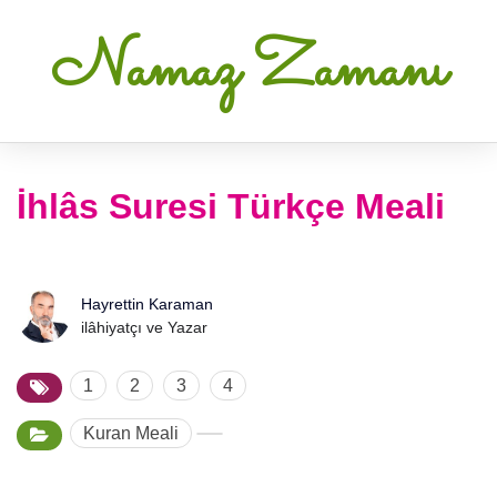
Namaz Zamanı
İhlâs Suresi Türkçe Meali
Hayrettin Karaman
ilâhiyatçı ve Yazar
1
2
3
4
Kuran Meali