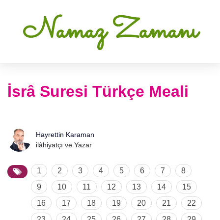
Namaz Zamanı
İsrâ Suresi Türkçe Meali
Hayrettin Karaman
ilâhiyatçı ve Yazar
1
2
3
4
5
6
7
8
9
10
11
12
13
14
15
16
17
18
19
20
21
22
23
24
25
26
27
28
29