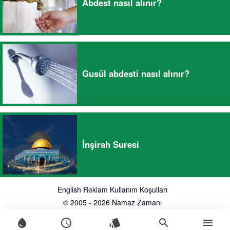
Abdest nasıl alınır?
Gusül abdesti nasıl alınır?
İnşirah Suresi
English
Reklam
Kullanım Koşulları
© 2005 - 2026
Namaz Zamanı
water_drop
schedule
style
search
menu