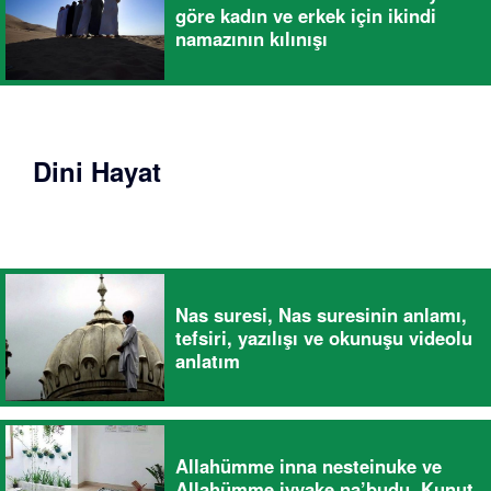
göre kadın ve erkek için ikindi
namazının kılınışı
Dini Hayat
Nas suresi, Nas suresinin anlamı,
tefsiri, yazılışı ve okunuşu videolu
anlatım
Allahümme inna nesteinuke ve
Allahümme iyyake na’budu, Kunut