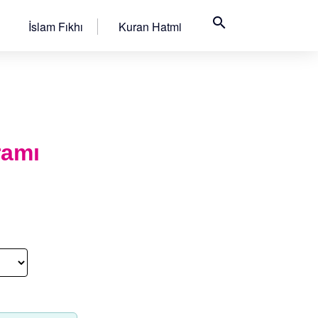
search
İslam Fıkhı
Kuran Hatmi
ramı