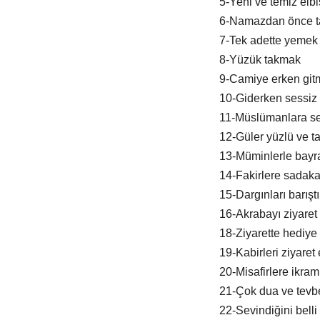
5-Yeni ve temiz elb
6-Namazdan önce t
7-Tek adette yemek
8-Yüzük takmak
9-Camiye erken git
10-Giderken sessiz 
11-Müslümanlara s
12-Güler yüzlü ve tat
13-Müminlerle bay
14-Fakirlere sadak
15-Dargınları barışt
16-Akrabayı ziyaret
18-Ziyarette hediye
19-Kabirleri ziyaret
20-Misafirlere ikra
21-Çok dua ve tevb
22-Sevindiğini belli