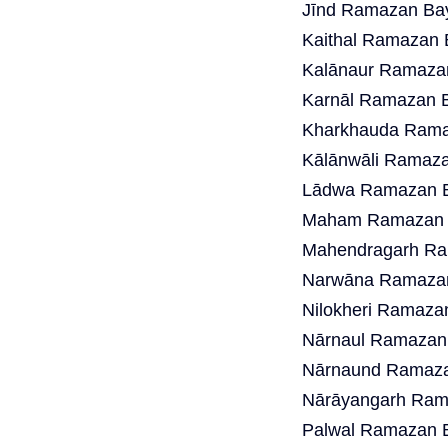
Jīnd Ramazan Bay
Kaithal Ramazan 
Kalānaur Ramazan
Karnāl Ramazan B
Kharkhauda Ramaz
Kālānwāli Ramaza
Lādwa Ramazan B
Maham Ramazan B
Mahendragarh Ra
Narwāna Ramazan
Nilokheri Ramaza
Nārnaul Ramazan 
Nārnaund Ramazan
Nārāyangarh Rama
Palwal Ramazan B