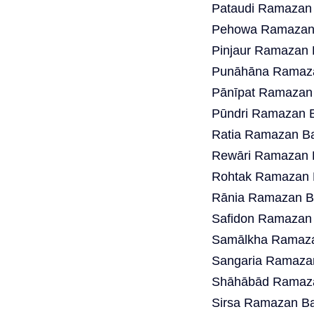
Pataudi Ramazan 
Pehowa Ramazan 
Pinjaur Ramazan 
Punāhāna Ramaza
Pānīpat Ramazan 
Pūndri Ramazan B
Ratia Ramazan Ba
Rewāri Ramazan B
Rohtak Ramazan B
Rānia Ramazan Ba
Safidon Ramazan 
Samālkha Ramaza
Sangaria Ramazan
Shāhābād Ramaza
Sirsa Ramazan Ba