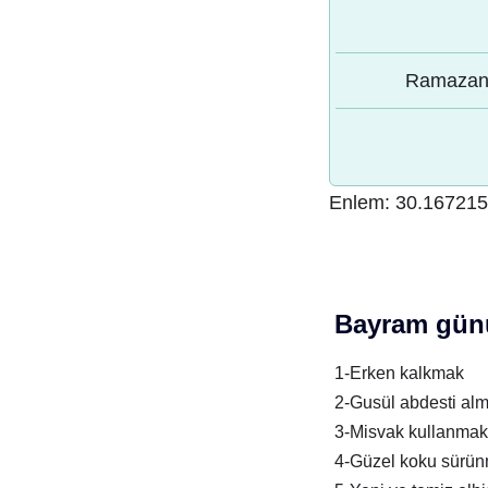
Ramazan 
Enlem:
30.16721
Bayram günü
1-Erken kalkmak
2-Gusül abdesti al
3-Misvak kullanmak
4-Güzel koku sürü