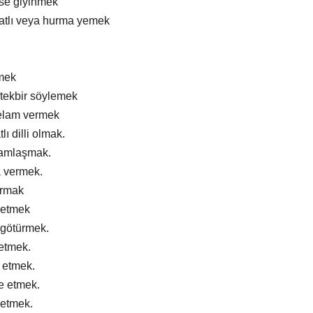
ise giyinmek
atlı veya hurma yemek
mek
tekbir söylemek
elam vermek
lı dilli olmak.
ramlaşmak.
a vermek.
ırmak
 etmek
 götürmek.
 etmek.
m etmek.
e etmek.
 etmek.