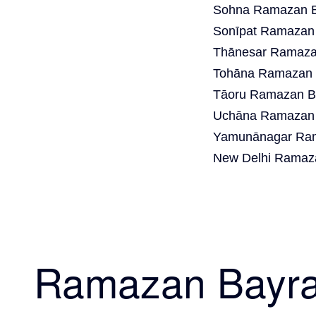
Sohna Ramazan Ba
Sonīpat Ramazan 
Thānesar Ramazan
Tohāna Ramazan B
Tāoru Ramazan Ba
Uchāna Ramazan 
Yamunānagar Ram
New Delhi Ramaza
Ramazan Bayr