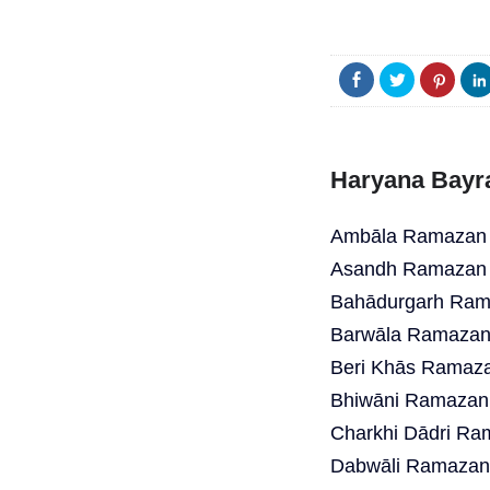
Haryana Bayr
Ambāla Ramazan B
Asandh Ramazan B
Bahādurgarh Rama
Barwāla Ramazan 
Beri Khās Ramaza
Bhiwāni Ramazan 
Charkhi Dādri Ra
Dabwāli Ramazan 