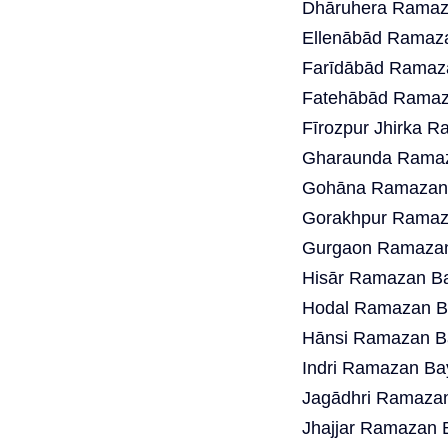
Dhāruhera Ramaza
Ellenābād Ramaza
Farīdābād Ramaza
Fatehābād Ramaza
Fīrozpur Jhirka 
Gharaunda Ramaz
Gohāna Ramazan 
Gorakhpur Ramaza
Gurgaon Ramazan 
Hisār Ramazan Ba
Hodal Ramazan Ba
Hānsi Ramazan Ba
Indri Ramazan Ba
Jagādhri Ramazan
Jhajjar Ramazan 