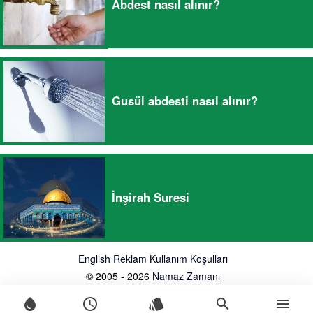
Abdest nasıl alınır?
Gusül abdesti nasıl alınır?
İnşirah Suresi
English
Reklam
Kullanım Koşulları
© 2005 - 2026
Namaz Zamanı
water_drop
schedule
style
search
menu