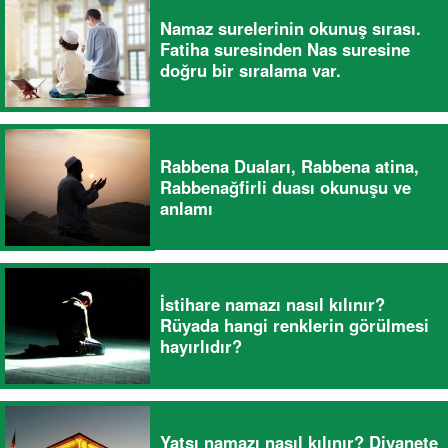
Namaz surelerinin okunuş sırası.
Fatiha suresinden Nas suresine
doğru bir sıralama var.
Rabbena Duaları, Rabbena atina,
Rabbenağfirli duası okunuşu ve
anlamı
İstihare namazı nasıl kılınır?
Rüyada hangi renklerin görülmesi
hayırlıdır?
Yatsı namazı nasıl kılınır? Diyanete