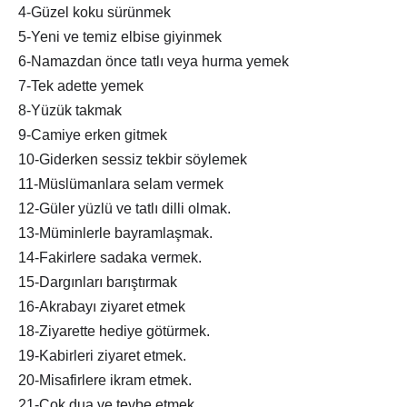
4-Güzel koku sürünmek
5-Yeni ve temiz elbise giyinmek
6-Namazdan önce tatlı veya hurma yemek
7-Tek adette yemek
8-Yüzük takmak
9-Camiye erken gitmek
10-Giderken sessiz tekbir söylemek
11-Müslümanlara selam vermek
12-Güler yüzlü ve tatlı dilli olmak.
13-Müminlerle bayramlaşmak.
14-Fakirlere sadaka vermek.
15-Dargınları barıştırmak
16-Akrabayı ziyaret etmek
18-Ziyarette hediye götürmek.
19-Kabirleri ziyaret etmek.
20-Misafirlere ikram etmek.
21-Çok dua ve tevbe etmek.