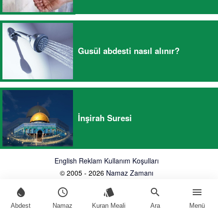
Gusül abdesti nasıl alınır?
İnşirah Suresi
English
Reklam
Kullanım Koşulları
© 2005 - 2026
Namaz Zamanı
water_drop
schedule
style
search
menu
Abdest
Namaz
Kuran Meali
Ara
Menü