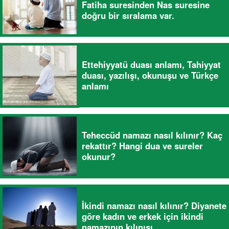
Fatiha suresinden Nas suresine
doğru bir sıralama var.
Ettehiyyatü duası anlamı, Tahiyyat
duası, yazılışı, okunuşu ve Türkçe
anlamı
Teheccüd namazı nasıl kılınır? Kaç
rekattır? Hangi dua ve sureler
okunur?
İkindi namazı nasıl kılınır? Diyanete
göre kadın ve erkek için ikindi
namazının kılınışı