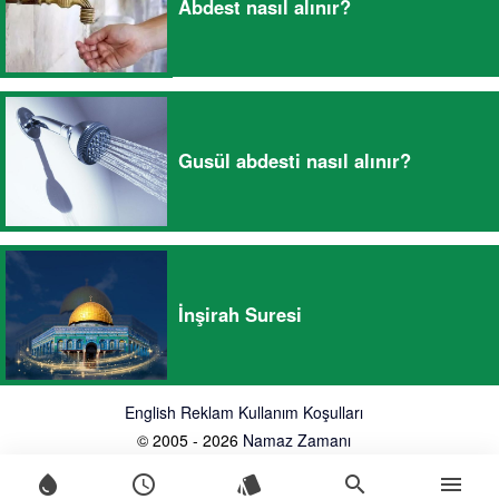
Abdest nasıl alınır?
Gusül abdesti nasıl alınır?
İnşirah Suresi
English
Reklam
Kullanım Koşulları
© 2005 - 2026
Namaz Zamanı
water_drop
schedule
style
search
menu